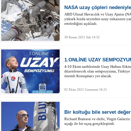
NASA uzay çöpleri nedeniyle
ABD Ulusal Havacılık ve Uzay Ajansı (N
yüksek hızda seyreden uzay enkazının yar
ertelediğini açıkladı.
30 Kasım 2021 Salı 14:32
1.ONLİNE UZAY SEMPOZY
4-10 Ekim tarihlerinde Uzay Haftası Etki
düzenlenecek olan sempozyuma, Türkiye
önemli Konuşmacı yer alacak.
02 Ekim 2021 Cumartesi 16:21
Bir koltuğu bile servet değer
Richard Branson ve ekibi, Virgin Galactic 
uçağı ile bir uçuş gerçekleştirdi.