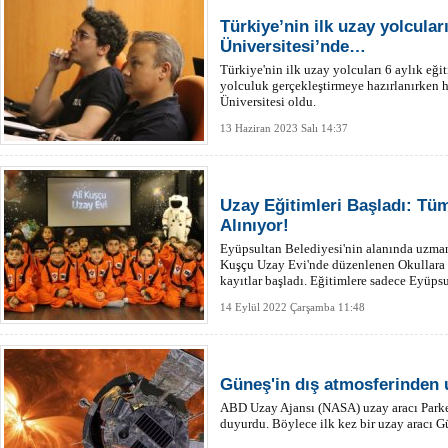
Türkiye’nin ilk uzay yolcula
Üniversitesi’nde…
Türkiye'nin ilk uzay yolcuları 6 aylık eği
yolculuk gerçekleştirmeye hazırlanırken 
Üniversitesi oldu.
13 Haziran 2023 Salı 14:37
Uzay Eğitimleri Başladı: Tü
Alınıyor!
Eyüpsultan Belediyesi'nin alanında uzman 
Kuşçu Uzay Evi'nde düzenlenen Okullara 
kayıtlar başladı. Eğitimlere sadece Eyüps
bölgelerinden kayıt olunabiliyor
14 Eylül 2022 Çarşamba 11:48
Güneş'in dış atmosferinden 
ABD Uzay Ajansı (NASA) uzay aracı Parker
duyurdu. Böylece ilk kez bir uzay aracı G