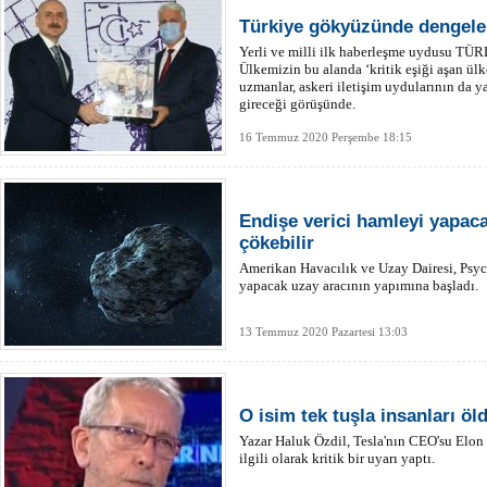
Türkiye gökyüzünde dengeler
Yerli ve milli ilk haberleşme uydusu TÜR
Ülkemizin bu alanda ‘kritik eşiği aşan ülk
uzmanlar, askeri iletişim uydularının da
gireceği görüşünde.
16 Temmuz 2020 Perşembe 18:15
Endişe verici hamleyi yapac
çökebilir
Amerikan Havacılık ve Uzay Dairesi, Psych
yapacak uzay aracının yapımına başladı.
13 Temmuz 2020 Pazartesi 13:03
O isim tek tuşla insanları öl
Yazar Haluk Özdil, Tesla'nın CEO'su Elon
ilgili olarak kritik bir uyarı yaptı.