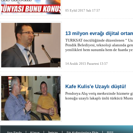
05 Eylül 2017 Salı 17:57
13 milyon evrağı dijital orta
TURKSAT öncülüğünde düzenlenen “ Uzay
Pendik Belediyesi, teknoloji alanında ger
yenilikleri hem sunumla hem de fuarda yer 
14 Aralık 2015 Pazartesi 13:57
Kafe Kulis'e Uzaylı düştü!
Pendorya Alış veriş merkezinde hizmete g
konuğu uzaylı lakaplı ünlü türkücü Musta
|
|
|
|
Ana Sayfa
Künye
İletişim
Sık Kullanılanlara Ekle
RSS