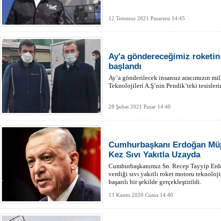
12 Temmuz 2021 Pazartesi 14:45
Ay'a göndereceğimiz roketin
başlandı
Ay’a gönderilecek insansız aracımızın mil
Teknolojileri A.Ş’nin Pendik’teki tesisleri
28 Şubat 2021 Pazar 14:40
​Cumhurbaşkanı Erdoğan Müjd
Kez Sıvı Yakıtla Uzayda
Cumhurbaşkanımız Sn. Recep Tayyip Erdo
verdiği sıvı yakıtlı roket motoru teknolo
başarılı bir şekilde gerçekleştirildi.
13 Kasım 2020 Cuma 14:40