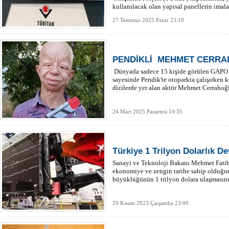
kullanılacak olan yapısal panellerin imal
sözleşmesi imzaladı.
27 Temmuz 2025 Pazar 23:19
PENDİKLİ MEHMET CERRAH
Dünyada sadece 15 kişide görülen GAPO s
sayesinde Pendik'te otoparkta çalışırken k
dizilerde yer alan aktör Mehmet Cerrahoğlu
24 Mart 2025 Pazartesi 14:35
Türkiye 1 Trilyon Dolarlık D
Sanayi ve Teknoloji Bakanı Mehmet Fatih
ekonomiye ve zengin tarihe sahip olduğu
büyüklüğünün 1 trilyon dolara ulaşmasının
29 Kasım 2023 Çarşamba 23:00