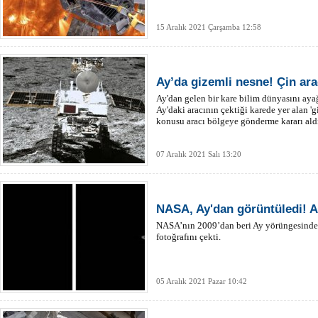
15 Aralık 2021 Çarşamba 12:58
Ay’da gizemli nesne! Çin ar
Ay'dan gelen bir kare bilim dünyasını ay
Ay'daki aracının çektiği karede yer alan '
konusu aracı bölgeye gönderme kararı ald
07 Aralık 2021 Salı 13:20
NASA, Ay'dan görüntüledi! Ak
NASA’nın 2009’dan beri Ay yörüngesinde 
fotoğrafını çekti.
05 Aralık 2021 Pazar 10:42