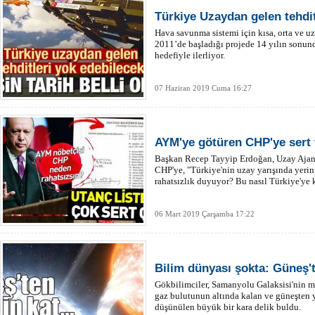
Türkiye Uzaydan gelen tehdit
Hava savunma sistemi için kısa, orta ve uz
2011’de başladığı projede 14 yılın sonun
hedefiyle ilerliyor.
07 Haziran 2019 Cuma 16:27
AYM'ye götüren CHP'ye sert 
Başkan Recep Tayyip Erdoğan, Uzay Ajan
CHP'ye, "Türkiye'nin uzay yarışında yeri
rahatsızlık duyuyor? Bu nasıl Türkiye'ye k
06 Mart 2019 Çarşamba 17:22
Bilim dünyası şokta: Güneş't
Gökbilimciler, Samanyolu Galaksisi'nin me
gaz bulutunun altında kalan ve güneşten
düşünülen büyük bir kara delik buldu.