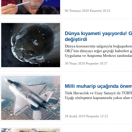
06 Temmuz 2020 Pazartesi 18:22
Dünya kıyameti yaşıyordu! G
değiştirdi
Dünya koronavirüs salgınıyla boğuşurken,
OR2"nin dünyayı teğet geçtiği haberleri g
Uygulama ve Araştırma Merkezi tarafında
ramak kala yön değiştirdi.
30 Nisan 2020 Perşembe 18:37
Milli muharip uçağında öneml
Türk Havacılık ve Uzay Sanayii ile TÜB
Uçağı sözleşmesi kapsamında yakın alan tes
26 Aralık 2019 Perşembe 12:22