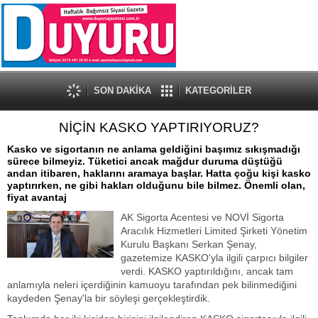
SON DAKİKA
KATEGORİLER
NİÇİN KASKO YAPTIRIYORUZ?
Kasko ve sigortanın ne anlama geldiğini başımız sıkışmadığı
sürece bilmeyiz. Tüketici ancak mağdur duruma düştüğü
andan itibaren, haklarını aramaya başlar. Hatta çoğu kişi kasko
yaptırırken, ne gibi hakları olduğunu bile bilmez. Önemli olan,
fiyat avantaj
AK Sigorta Acentesi ve NOVİ Sigorta
Aracılık Hizmetleri Limited Şirketi Yönetim
Kurulu Başkanı Serkan Şenay,
gazetemize KASKO'yla ilgili çarpıcı bilgiler
verdi. KASKO yaptırıldığını, ancak tam
anlamıyla neleri içerdiğinin kamuoyu tarafından pek bilinmediğini
kaydeden Şenay'la bir söyleşi gerçekleştirdik.