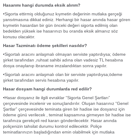
Hasarımı hangi durumda eksik alırım?
•Sigorta ettirmiş olduğunuz kıymetin değerinin mutlaka gerçeği
yansıtmasına dikkat ediniz. Herhangi bir hasar anında hasar gören
kıymetin hasardan bir gün önceki değeri sigorta edilmiş olan
bedelden yüksek ise hasarınızı bu oranda eksik almanız söz
konusu olacaktır.
Hasar Tazminatı ödeme şekilleri nasıldır?
•Sigortalı aracını anlaşmalı olmayan serviste yaptırdıysa; ödeme
şirket tarafından ,ruhsat sahibi adına olan vadesiz TL hesabına
dosya onaylanıp ibraname imzalandıktan sonra yapılır.
•Sigortalı aracını anlaşmalı olan bir serviste yaptırdıysa;ödeme
şirket tarafından servis hesabına yapılır.
Hasar dosyam hangi durumlarda red edilir?
•Hasar dosyanız ile ilgili evraklar “Sigorta Genel Şartları”
çerçevesinde incelenir ve sonuçlandırılır. Oluşan hasarınız “Genel
Şartlar” çerçevesinde teminata giren bir hadise ise dosyanız için
ödeme günü verilecek , teminat kapsamına girmeyen bir hadise ise
tarafınıza gerekçeli red kararı gönderilecektir. Hasar anında
poliçenizin tahsilat durumu kontrol edilecektir. Poliçe
teminatlarınızın başladığından emin olabilmek için mutlaka