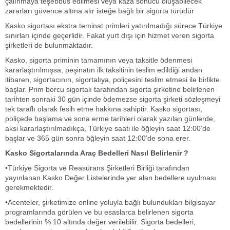
çalınmaya teşebbüs edilmesi veya kaza sonucu oluşabilecek
zararları güvence altına alır isteğe bağlı bir sigorta türüdür
Kasko sigortası ekstra teminat primleri yatırılmadığı sürece Türkiye
sınırları içinde geçerlidir. Fakat yurt dışı için hizmet veren sigorta
şirketleri de bulunmaktadır.
Kasko, sigorta priminin tamamının veya taksitle ödenmesi
kararlaştırılmışsa, peşinatın ilk taksitinin teslim edildiği andan
itibaren, sigortacının, sigortalıya, poliçesini teslim etmesi ile birlikte
başlar. Prim borcu sigortalı tarafından sigorta şirketine belirlenen
tarihten sonraki 30 gün içinde ödemezse sigorta şirketi sözleşmeyi
tek taraflı olarak fesih etme hakkına sahiptir. Kasko sigortası,
poliçede başlama ve sona erme tarihleri olarak yazılan günlerde,
aksi kararlaştırılmadıkça, Türkiye saati ile öğleyin saat 12:00’de
başlar ve 365 gün sonra öğleyin saat 12:00’de sona erer.
Kasko Sigortalarında Araç Bedelleri Nasıl Belirlenir ?
•Türkiye Sigorta ve Reasürans Şirketleri Birliği tarafından
yayınlanan Kasko Değer Listelerinde yer alan bedellere uyulması
gerekmektedir.
•Acenteler, şirketimize online yoluyla bağlı bulundukları bilgisayar
programlarında görülen ve bu esaslarca belirlenen sigorta
bedellerinin % 10 altında değer verilebilir. Sigorta bedelleri,