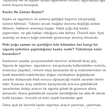
Toplumda her iki kişiden birisini ilgilendiren KASKO sigortasıyla ilgili
enine boyuna konuştuk.
Kasko Ne Zaman Başlar?
Kasko ve sigortanın ne anlama geldiğini başımız sıkışmadığı
sürece bilmeyiz. Tüketici ancak mağdur duruma düştüğü andan
itibaren, haklarını aramaya başlar. Hatta çoğu kişi kasko
yaptırırken, ne gibi hakları olduğunu bile bilmez. Önemli olan, fiyat
avantajı ve aracın kağıt üzerinde güvenceye alınmış olmasıdır.
Peki çoğu zaman ne içerdiğini bile bilmeden her hangi bir
sigorta şirketine yaptırdığımız kasko nedir? Tüketiciye neler
kazandırır?
Kaskonun yasalar çerçevesindeki tanımını anlamak biraz güç.
Sigorta ile sigortacı, sigortalının, karayolunda kullanılabilen motorlu,
motorsuz (taşıtlar), römork veya karavanlar ile iş makinelerinden ve
lastik tekerlekli traktörlerden doğan menfaatinin doğabilecek
zararlar dolayısıyla ihlali sonucu uğrayacağı maddi zararları temin
eder. Kısacası araç sahibinin karayolunda aracına gelebilecek
zararlardan dolayı aracını bir sigorta şirketi ile güvence altına
almasıdır. Araca gelebilecek zararlar denildiğinde ise akla ilk olarak
trafik kazaları, hırsızlık ve kötü niyetli hareketler gelir.
Daha açık bir tanımla kasko sigortası aracın yanması, çalınması,