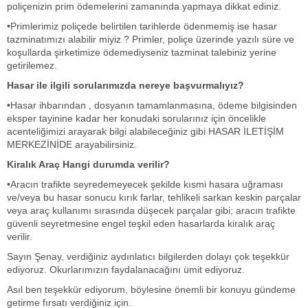
poliçenizin prim ödemelerini zamanında yapmaya dikkat ediniz.
•Primlerimiz poliçede belirtilen tarihlerde ödenmemiş ise hasar
tazminatımızı alabilir miyiz ? Primler, poliçe üzerinde yazılı süre ve
koşullarda şirketimize ödemediyseniz tazminat talebiniz yerine
getirilemez.
Hasar ile ilgili sorularımızda nereye başvurmalıyız?
•Hasar ihbarından , dosyanın tamamlanmasına, ödeme bilgisinden
eksper tayinine kadar her konudaki sorularınız için öncelikle
acenteliğimizi arayarak bilgi alabileceğiniz gibi HASAR İLETİŞİM
MERKEZİNİDE arayabilirsiniz.
Kiralık Araç Hangi durumda verilir?
•Aracın trafikte seyredemeyecek şekilde kısmi hasara uğraması
ve/veya bu hasar sonucu kırık farlar, tehlikeli sarkan keskin parçalar
veya araç kullanımı sırasında düşecek parçalar gibi; aracın trafikte
güvenli seyretmesine engel teşkil eden hasarlarda kiralık araç
verilir.
Sayın Şenay, verdiğiniz aydınlatıcı bilgilerden dolayı çok teşekkür
ediyoruz. Okurlarımızın faydalanacağını ümit ediyoruz.
Asıl ben teşekkür ediyorum, böylesine önemli bir konuyu gündeme
getirme fırsatı verdiğiniz için.