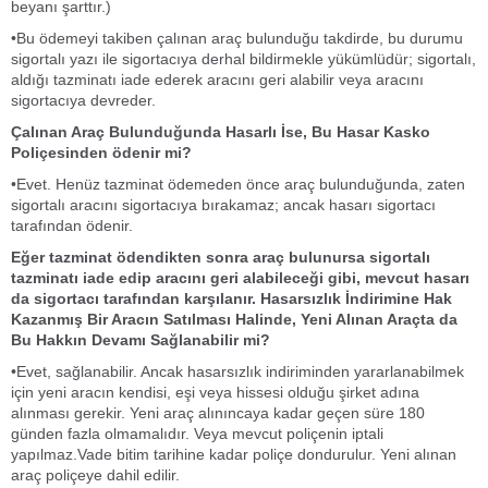
beyanı şarttır.)
•Bu ödemeyi takiben çalınan araç bulunduğu takdirde, bu durumu
sigortalı yazı ile sigortacıya derhal bildirmekle yükümlüdür; sigortalı,
aldığı tazminatı iade ederek aracını geri alabilir veya aracını
sigortacıya devreder.
Çalınan Araç Bulunduğunda Hasarlı İse, Bu Hasar Kasko
Poliçesinden ödenir mi?
•Evet. Henüz tazminat ödemeden önce araç bulunduğunda, zaten
sigortalı aracını sigortacıya bırakamaz; ancak hasarı sigortacı
tarafından ödenir.
Eğer tazminat ödendikten sonra araç bulunursa sigortalı
tazminatı iade edip aracını geri alabileceği gibi, mevcut hasarı
da sigortacı tarafından karşılanır. Hasarsızlık İndirimine Hak
Kazanmış Bir Aracın Satılması Halinde, Yeni Alınan Araçta da
Bu Hakkın Devamı Sağlanabilir mi?
•Evet, sağlanabilir. Ancak hasarsızlık indiriminden yararlanabilmek
için yeni aracın kendisi, eşi veya hissesi olduğu şirket adına
alınması gerekir. Yeni araç alınıncaya kadar geçen süre 180
günden fazla olmamalıdır. Veya mevcut poliçenin iptali
yapılmaz.Vade bitim tarihine kadar poliçe dondurulur. Yeni alınan
araç poliçeye dahil edilir.