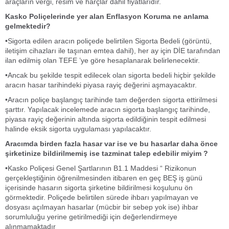
araçların vergi, resim ve harçlar dahil fiyatlarıdır.
Kasko Poliçelerinde yer alan Enflasyon Koruma ne anlama
gelmektedir?
•Sigorta edilen aracın poliçede belirtilen Sigorta Bedeli (görüntü,
iletişim cihazları ile taşınan emtea dahil), her ay için DİE tarafından
ilan edilmiş olan TEFE ’ye göre hesaplanarak belirlenecektir.
•Ancak bu şekilde tespit edilecek olan sigorta bedeli hiçbir şekilde
aracın hasar tarihindeki piyasa rayiç değerini aşmayacaktır.
•Aracın poliçe başlangıç tarihinde tam değerden sigorta ettirilmesi
şarttır. Yapılacak incelemede aracın sigorta başlangıç tarihinde,
piyasa rayiç değerinin altında sigorta edildiğinin tespit edilmesi
halinde eksik sigorta uygulaması yapılacaktır.
Aracımda birden fazla hasar var ise ve bu hasarlar daha önce
şirketinize bildirilmemiş ise tazminat talep edebilir miyim ?
•Kasko Poliçesi Genel Şartlarının B1.1 Maddesi “ Rizikonun
gerçekleştiğinin öğrenilmesinden itibaren en geç BEŞ iş günü
içerisinde hasarın sigorta şirketine bildirilmesi koşulunu ön
görmektedir. Poliçede belirtilen sürede ihbarı yapılmayan ve
dosyası açılmayan hasarlar (mücbir bir sebep yok ise) ihbar
sorumluluğu yerine getirilmediği için değerlendirmeye
alınmamaktadır