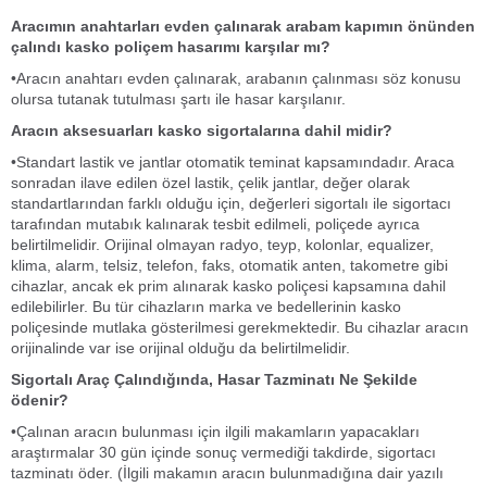
Aracımın anahtarları evden çalınarak arabam kapımın önünden
çalındı kasko poliçem hasarımı karşılar mı?
•Aracın anahtarı evden çalınarak, arabanın çalınması söz konusu
olursa tutanak tutulması şartı ile hasar karşılanır.
Aracın aksesuarları kasko sigortalarına dahil midir?
•Standart lastik ve jantlar otomatik teminat kapsamındadır. Araca
sonradan ilave edilen özel lastik, çelik jantlar, değer olarak
standartlarından farklı olduğu için, değerleri sigortalı ile sigortacı
tarafından mutabık kalınarak tesbit edilmeli, poliçede ayrıca
belirtilmelidir. Orijinal olmayan radyo, teyp, kolonlar, equalizer,
klima, alarm, telsiz, telefon, faks, otomatik anten, takometre gibi
cihazlar, ancak ek prim alınarak kasko poliçesi kapsamına dahil
edilebilirler. Bu tür cihazların marka ve bedellerinin kasko
poliçesinde mutlaka gösterilmesi gerekmektedir. Bu cihazlar aracın
orijinalinde var ise orijinal olduğu da belirtilmelidir.
Sigortalı Araç Çalındığında, Hasar Tazminatı Ne Şekilde
ödenir?
•Çalınan aracın bulunması için ilgili makamların yapacakları
araştırmalar 30 gün içinde sonuç vermediği takdirde, sigortacı
tazminatı öder. (İlgili makamın aracın bulunmadığına dair yazılı