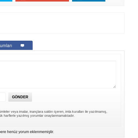
Be
1
Z
Do
Ne
Çe
umları
Ab
1
İb
Dİ
M
Ha
S
P
mleler veya imalar, inançlara saldırı içeren, imla kuralları ile yazılmamış,
Em
k harflerle yazılmış yorumlar onaylanmamaktadır.
“
M
ere henüz yorum eklenmemiştir.