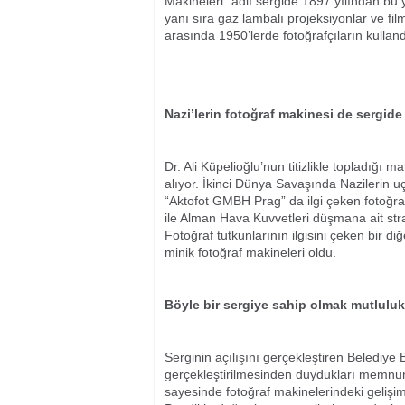
Makineleri” adlı sergide 1897 yılından bu 
yanı sıra gaz lambalı projeksiyonlar ve fi
arasında 1950’lerde fotoğrafçıların kulland
Nazi’lerin fotoğraf makinesi de sergide
Dr. Ali Küpelioğlu’nun titizlikle topladığı 
alıyor. İkinci Dünya Savaşında Nazilerin uç
“Aktofot GMBH Prag” da ilgi çeken fotoğra
ile Alman Hava Kuvvetleri düşmana ait strat
Fotoğraf tutkunlarının ilgisini çeken bir 
minik fotoğraf makineleri oldu.
Böyle bir sergiye sahip olmak mutluluk
Serginin açılışını gerçekleştiren Belediye
gerçekleştirilmesinden duydukları memnuniy
sayesinde fotoğraf makinelerindeki gelişim