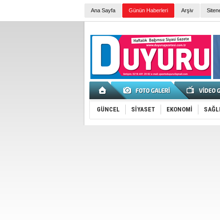
Ana Sayfa
Günün Haberleri
Arşiv
Siten
GÜNCEL
SİYASET
EKONOMİ
SAĞL