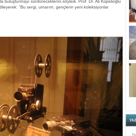
a buluşturmayı sürdüreceklerini söyledi. Prof. Dr. Ali Küpelioğlu
ileyerek: “Bu sergi, umarım, gençlerin yeni koleksiyonlar
YA
Ha