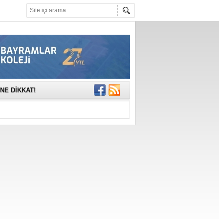
mına anlamlı
NE DİKKAT!
rinde..
katıldı
gisi’nde
DEĞİL, DOĞRU
erildi
n Ercan Ekşi son
ı Selahattin