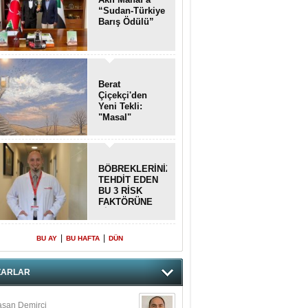
“Sudan-Türkiye
Barış Ödülü”
Berat
Çiçekçi'den
Yeni Tekli:
"Masal"
BÖBREKLERİNİZİ
TEHDİT EDEN
BU 3 RİSK
FAKTÖRÜNE
DİKKAT!
|
|
BU AY
BU HAFTA
DÜN
ZARLAR
san Demirci