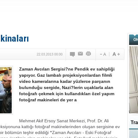
kinaları
Ö
22.03.2013 00:00
Zaman Avcıları Sergisi?ne Pendik ev sahipliği
yapıyor. Gaz lambalı projeksiyonlardan filmli
video kameralarına kadar yüzlerce parçanın
bulunduğu sergide, Nazi?lerin uçaklarla alan
fotoğrafı çekmek için kullandıkları özel yapım
fotoğraf makineleri de yer a
Mehmet Akif Ersoy Sanat Merkezi, Prof. Dr. Ali
Tra
ksiyonuna kattığı fotoğraf makinelerinden oluşan sergisine ev
bir bölümün teşhir edildiği
“
Zaman Avcıları - Eski Fotoğraf
Ka