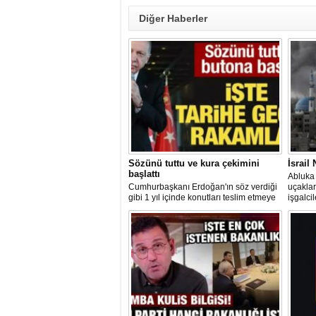
Diğer Haberler
Sözünü tuttu ve kura çekimini
İsrail
başlattı
Abluka 
Cumhurbaşkanı Erdoğan'ın söz verdiği
uçaklar
gibi 1 yıl içinde konutları teslim etmeye
işgalci
başlayan AK Parti hükümeti, 2 ayda 76
suçu iş
bin konut teslim etti. Yılsonuna kadar
görüntül
200 bin konutun teslim edilmesi
hedefleniyor.