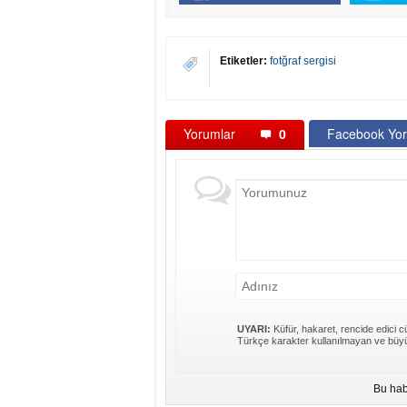
Etiketler:
fotğraf sergisi
Yorumlar
0
Facebook Yor
UYARI:
Küfür, hakaret, rencide edici cü
Türkçe karakter kullanılmayan ve büyü
Bu hab