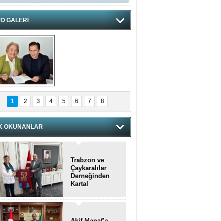
O GALERİ
hnzzzna
1
2
3
4
5
6
7
8
K OKUNANLAR
Trabzon ve
Çaykaralılar
Derneğinden
Kartal
kaymakamına
anlamlı ziyaret
Akif Manaf’a