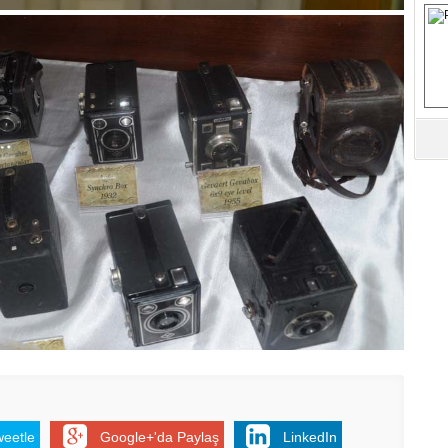
S
Fa
M
Ab
Sa
ve
Üm
Az
Pr
Bi
Ra
B
Y
weetle
Google+'da Paylaş
LinkedIn