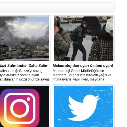
Er
Y
Eb
Ba
O
O
Ç
Co
 Nazi Zulmünden Daha Zalim!
Meteorolojiden uyarı üstüne uyarı!
ES
altına aldığı Gazze’yi savaş
Meteoroloji Genel Müdürlüğü'nce
Un
ıyla aralıksız bombalayan
Marmara Bölgesi için kuvvetli yağış ve
1
ler, dünyanın gözü önünde savaş
fırtına uyarısı yapılırken, meydana
lerken, Nazileri aratmayan
gelebilecek olumsuzluklara karşı
Ce
er sergiliyorlar.
dikkatli olunması istendi.
Vi
Bu
Ed
Ku