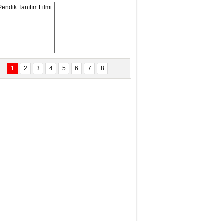
ANAL KERHANE!
tma Daştan
eftun Olmak
Pendik Tanıtım 
Filmi
1
2
3
4
5
6
7
8
bas Levent Ertekin
nal Medyanın Dijital Savaş Alanı
 İtibar Suikastları: Kızılay Örneği
it Kahyaoğlu
iz Türk Milleti Tarih Yazdı!
of.Dr.Hamdi Temel
z Böyle Bir Yozgat'ta Büyüdük
vza Zeybek
İR MİLLETİN TEKRAR DESTAN
AZMASI