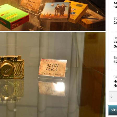
A
S
Bü
Ç
Dr
Za
Ge
Ta
E
Se
H
N
Pr
B
VİD
Fa