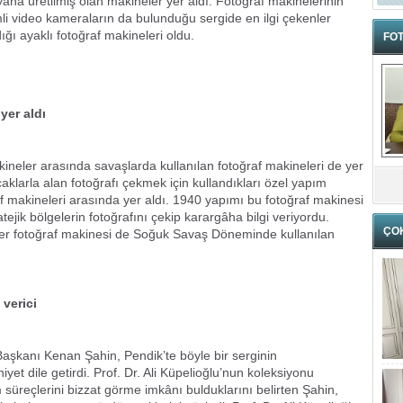
yana üretilmiş olan makineler yer aldı. Fotoğraf makinelerinin
lmli video kameraların da bulunduğu sergide en ilgi çekenler
ığı ayaklı fotoğraf makineleri oldu.
FOT
 yer aldı
makineler arasında savaşlarda kullanılan fotoğraf makineleri de yer
aklarla alan fotoğrafı çekmek için kullandıkları özel yapım
f makineleri arasında yer aldı. 1940 yapımı bu fotoğraf makinesi
ejik bölgelerin fotoğrafını çekip karargâha bilgi veriyordu.
ÇO
diğer fotoğraf makinesi de Soğuk Savaş Döneminde kullanılan
 verici
 Başkanı Kenan Şahin, Pendik’te böyle bir serginin
et dile getirdi. Prof. Dr. Ali Küpelioğlu’nun koleksiyonu
 süreçlerini bizzat görme imkânı bulduklarını belirten Şahin,