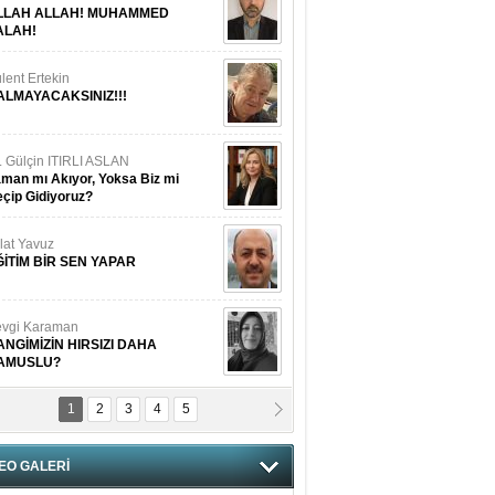
LLAH ALLAH! MUHAMMED
ALAH!
lent Ertekin
ALMAYACAKSINIZ!!!
. Gülçin ITIRLI ASLAN
man mı Akıyor, Yoksa Biz mi
çip Gidiyoruz?
lat Yavuz
ĞİTİM BİR SEN YAPAR
vgi Karaman
ANGİMİZİN HIRSIZI DAHA
AMUSLU?
1
2
3
4
5
of. Dr. Cahit Kurbanoğlu
OSNA-HERSEK VE KUDÜS
EO GALERİ
tma Saçak Akbulut