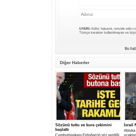
UYARI:
Küfür, hakaret, rencide edici cü
Türkçe karakter kullanılmayan ve büyü
Bu hab
Diğer Haberler
Sözünü tuttu ve kura çekimini
İsrail
başlattı
Abluka 
Cumhurbaşkanı Erdoğan'ın söz verdiği
uçaklar