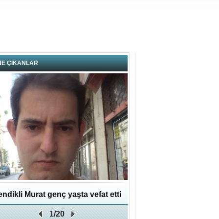
NE ÇIKANLAR
ndikli Murat genç yaşta vefat etti
Hikmet Bayraklı: Kent
1/20
Geleceğe Yapılan En Değe