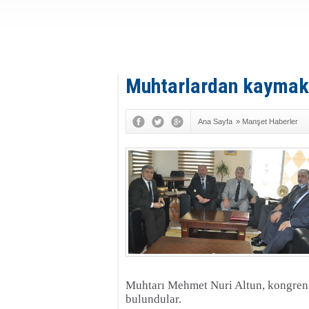
Muhtarlardan kaymak
Ana Sayfa
»
Manşet Haberler
Muhtarı Mehmet Nuri Altun, kongreni
bulundular.