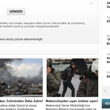
Za
Ge
Ta
E
mleler veya imalar, inançlara saldırı içeren, imla kuralları ile yazılmamış,
k harflerle yazılmış yorumlar onaylanmamaktadır.
Bü
ere henüz yorum eklenmemiştir.
"
Bi
Se
H
N
Pr
B
Fa
S
 Nazi Zulmünden Daha Zalim!
Meteorolojiden uyarı üstüne uyarı!
VİD
altına aldığı Gazze’yi savaş
Meteoroloji Genel Müdürlüğü'nce
ıyla aralıksız bombalayan
Marmara Bölgesi için kuvvetli yağış ve
Fa