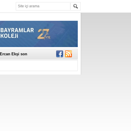
erildi
n Ercan Ekşi son
ı Selahattin
En Değerli
en 10 Nokta
istesi Açıklandı:
Çerkez'den ilk