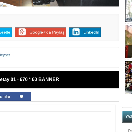
weetle
Google+'da Paylaş
LinkedIn
Heybet
etay 01 - 670 * 60 BANNER
umları
YA
Dr