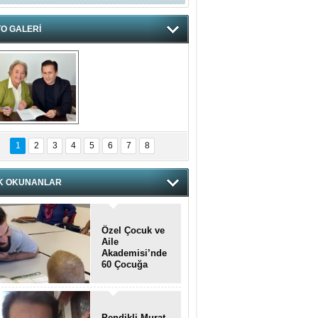
O GALERİ
hnzzzna
1
2
3
4
5
6
7
8
K OKUNANLAR
Özel Çocuk ve
Aile
Akademisi’nde
60 Çocuğa
Hizmet Verildi
Pendikli Murat