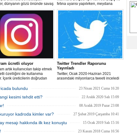
ler, dünyanın gözü önünde savaş
fırtına uyarısı yapılırken, meydana
M
lerken, Nazileri aratmayan
gelebilecek olumsuzluklara karşı
er sergiliyorlar.
dikkatli olunması istendi.
Ha
İ
K
Ab
Sa
ve
ram ücretli oluyor
Twitter Trendler Raporunu
Yayınladı
Üm
am artık kullanıcıları takip etmek
Az
etli özelliğini de kullanıma
Twitter, Ocak 2020-Haziran 2021
. İçerik üreticilerin doğrudan
arasındaki milyonlarca tweeti inceledi
lde edebilmesini sağlayan
ve insanların Twitter'da ne tür sohbetler
k sistemi, ülkemizdeki Instagram
yaptığı hakkında daha fazla bilgi
icada bulundu
23 Nisan 2021 Cuma 16:20
Pr
cılarına da sunulacak.
edinmek için önceki 18 ayın (Temmuz
Bi
gi kesimi tehdit etti?
2018- Aralık 2019) tweetleriyle
22 Aralık 2020 Salı 15:09
karşılaştırdı.
ar!
08 Aralık 2019 Pazar 23:08
kuruyor kadroda kimler var?
27 Şubat 2019 Çarşamba 10:41
Ra
B
y mesajı hakkında ilk kez konuştu
15 Ocak 2019 Salı 15:16
Y
!
23 Kasım 2018 Cuma 16:56