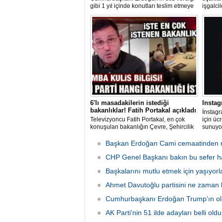
gibi 1 yıl içinde konutları teslim etmeye
işgalci
başlayan AK Parti hükümeti, 2 ayda 76
suçu iş
bin konut teslim etti. Yılsonuna kadar
görüntül
200 bin konutun teslim edilmesi
hedefleniyor.
6'lı masadakilerin istediği
Instag
bakanlıklar! Fatih Portakal açıkladı
İnstagr
Televizyoncu Fatih Portakal, en çok
için ücr
konuşulan bakanlığın Çevre, Şehircilik
sunuyor
ve İklim Değişikliği Bakanlığı olduğunu
gelir e
söyledi.
aboneli
Başkan Erdoğan Cami cemaatinden r
kullanı
CHP Genel Başkanı bakın bu sefer han
Başkalarını mutlu etmek için yaşıyorl
Ahmet Davutoğlu partisini ne zaman 
Cumhurbaşkanı Erdoğan Trump'ın ola
AK Parti'nin 51 ilde adayları belli oldu