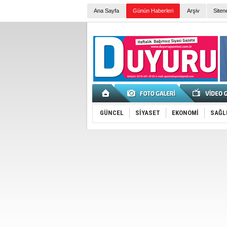
Ana Sayfa
Günün Haberleri
Arşiv
Siten
GÜNCEL
SİYASET
EKONOMİ
SAĞL