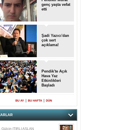
genç yaşta vefat
etti
Şadi Yazıcı'dan
çok sert
açıklama!
Pendik'te Açık
Hava Yaz
Etkinlikleri
Başladı
|
|
BU AY
BU HAFTA
DÜN
ZARLAR
. Gülçin ITIRLI ASLAN