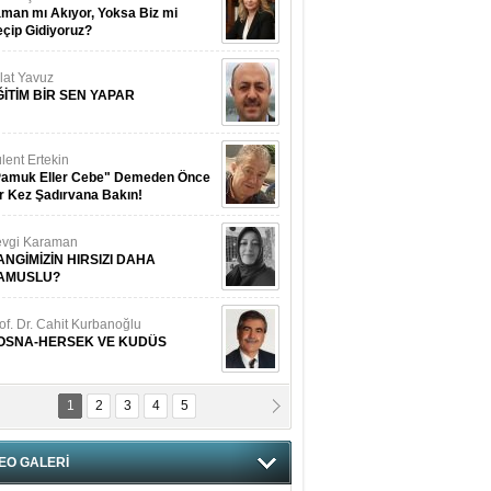
man mı Akıyor, Yoksa Biz mi
çip Gidiyoruz?
lat Yavuz
ĞİTİM BİR SEN YAPAR
lent Ertekin
Pamuk Eller Cebe" Demeden Önce
r Kez Şadırvana Bakın!
vgi Karaman
ANGİMİZİN HIRSIZI DAHA
AMUSLU?
of. Dr. Cahit Kurbanoğlu
OSNA-HERSEK VE KUDÜS
1
2
3
4
5
tma Saçak Akbulut
ANAL KERHANE!
EO GALERİ
tma Daştan