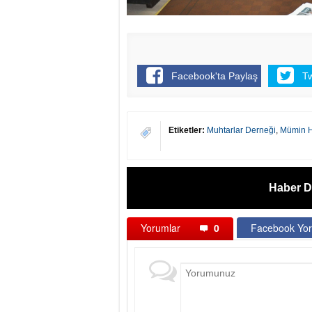
Facebook'ta Paylaş
T
Etiketler:
Muhtarlar Derneği
,
Mümin 
Haber D
Yorumlar
0
Facebook Yor