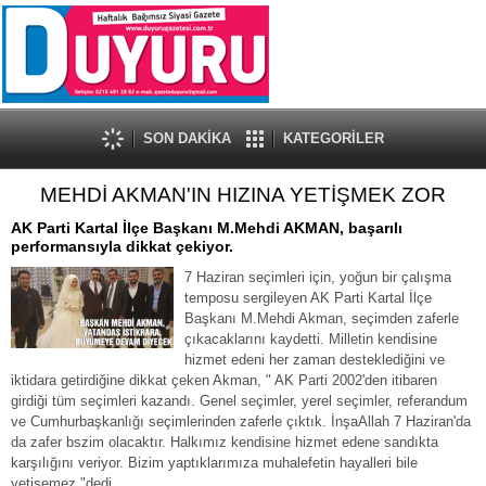
SON DAKİKA
KATEGORİLER
MEHDİ AKMAN'IN HIZINA YETİŞMEK ZOR
AK Parti Kartal İlçe Başkanı M.Mehdi AKMAN, başarılı
performansıyla dikkat çekiyor.
7 Haziran seçimleri için, yoğun bir çalışma
temposu sergileyen AK Parti Kartal İlçe
Başkanı M.Mehdi Akman, seçimden zaferle
çıkacaklarını kaydetti. Milletin kendisine
hizmet edeni her zaman desteklediğini ve
iktidara getirdiğine dikkat çeken Akman, " AK Parti 2002'den itibaren
girdiği tüm seçimleri kazandı. Genel seçimler, yerel seçimler, referandum
ve Cumhurbaşkanlığı seçimlerinden zaferle çıktık. İnşaAllah 7 Haziran'da
da zafer bszim olacaktır. Halkımız kendisine hizmet edene sandıkta
karşılığını veriyor. Bizim yaptıklarımıza muhalefetin hayalleri bile
yetişemez."dedi.