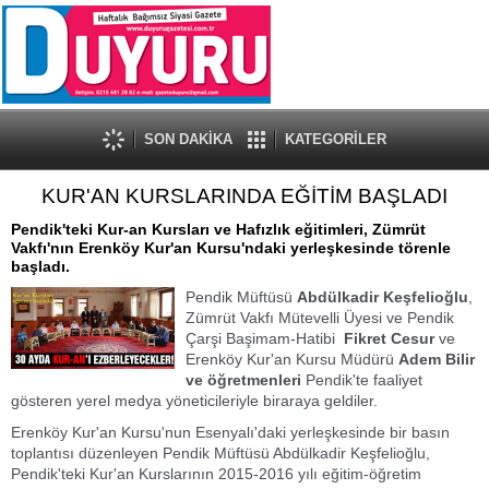
SON DAKİKA
KATEGORİLER
KUR'AN KURSLARINDA EĞİTİM BAŞLADI
Pendik'teki Kur-an Kursları ve Hafızlık eğitimleri, Zümrüt
Vakfı'nın Erenköy Kur'an Kursu'ndaki yerleşkesinde törenle
başladı.
Pendik Müftüsü
Abdülkadir Keşfelioğlu
,
Zümrüt Vakfı Mütevelli Üyesi ve Pendik
Çarşi Başimam-Hatibi
Fikret Cesur
ve
Erenköy Kur'an Kursu Müdürü
Adem Bilir
ve öğretmenleri
Pendik'te faaliyet
gösteren yerel medya yöneticileriyle biraraya geldiler.
Erenköy Kur'an Kursu'nun Esenyalı'daki yerleşkesinde bir basın
toplantısı düzenleyen Pendik Müftüsü Abdülkadir Keşfelioğlu,
Pendik'teki Kur'an Kurslarının 2015-2016 yılı eğitim-öğretim