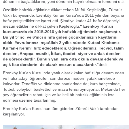
dönemini başlattıklarını, yeni dönemin hayırlı olmasını temenni etti.
Özellikle hafızlık eğitimine dikkat çeken Müftü Keşfelioğlu, Zümrüt
Vakfı bünyesinde, Erenköy Kur'an Kursu'nda 2011 yılından buyana
hafız yetiştirdiklerine işaret etti. Şimdiye kadar 41 hafız öğrenciyi
mezun ettiklerine dikkat çeken Keşfelioğlu,
" Erenköy Kur'an
kursumuzda da 2015-2016 yılı hafızlık eğitimimiz başlamıştır.
Bu yıl 5'inci ve 6'ıncı sınıfa giden çocuklarımızın kayıtlarını
aldık. Yavrularımız inşaAllah 2 yıllık sürede Kutsal Kitabımız
Kur'an-ı Kerim'i hıfz edeceklerdir. Öğrencilerimiz, Tecvid, talim
dersleri, Arapça, musiki, İtikat, ibadet, siyer ve ahlak dersleri
de göreceklerdir. Bunun yanı sıra orta okula devam ederek ve
açık lise derslerini de alarak mezun olacaklardır."
dedi.
Erenköy Kur'an Kursu'nda yatılı olarak kalan hafızlığa devam eden
ve hafız adayı öğrenciler, son derece modern yatakhanelerde
kalıyorlar. Teneffüs ve dinlenme saatlerinde de; kurs bahçesinde,
futbol, voleybol, basketbol ve masa tenisi oynuyorlar. Mekanda her
şey öğrencilerin rahatı için ve kaliteli bir hafızlık eğitiminin icra
edilmesi üzerine tasarlanmış.
Erenköy Kur'an Kursu'nun tüm giderleri Zümrüt Vakfı tarafından
karşılanıyor.