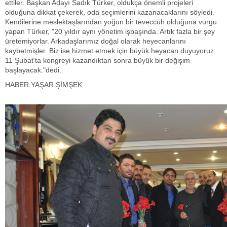
ettiler. Başkan Adayı Sadık Türker, oldukça önemli projeleri
olduğuna dikkat çekerek, oda seçimlerini kazanacaklarını söyledi.
Kendilerine meslektaşlarından yoğun bir teveccüh olduğuna vurgu
yapan Türker, "20 yıldır aynı yönetim işbaşında. Artık fazla bir şey
üretemiyorlar. Arkadaşlarımız doğal olarak heyecanlarını
kaybetmişler. Biz ise hizmet etmek için büyük heyacan duyuyoruz.
11 Şubat'ta kongreyi kazandıktan sonra büyük bir değişim
başlayacak."dedi.
HABER:YAŞAR ŞİMŞEK