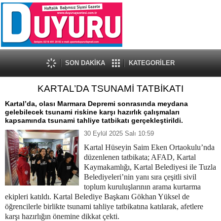
SON DAKİKA
KATEGORİLER
KARTAL’DA TSUNAMİ TATBİKATI
Kartal’da, olası Marmara Depremi sonrasında meydana
gelebilecek tsunami riskine karşı hazırlık çalışmaları
kapsamında tsunami tahliye tatbikatı gerçekleştirildi.
30 Eylül 2025 Salı 10:59
Kartal Hüseyin Saim Eken Ortaokulu’nda
düzenlenen tatbikata; AFAD, Kartal
Kaymakamlığı, Kartal Belediyesi ile Tuzla
Belediyeleri’nin yanı sıra çeşitli sivil
toplum kuruluşlarının arama kurtarma
ekipleri katıldı.
Kartal Belediye Başkanı Gökhan Yüksel de
öğrencilerle birlikte tsunami tahliye tatbikatına katılarak, afetlere
karşı hazırlığın önemine dikkat çekti.