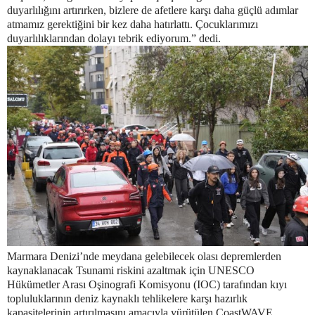
duyarlılığını artırırken, bizlere de afetlere karşı daha güçlü adımlar
atmamız gerektiğini bir kez daha hatırlattı. Çocuklarımızı
duyarlılıklarından dolayı tebrik ediyorum.” dedi.
Marmara Denizi’nde meydana gelebilecek olası depremlerden
kaynaklanacak Tsunami riskini azaltmak için UNESCO
Hükümetler Arası Oşinografi Komisyonu (IOC) tarafından kıyı
topluluklarının deniz kaynaklı tehlikelere karşı hazırlık
kapasitelerinin artırılmasını amacıyla yürütülen CoastWAVE