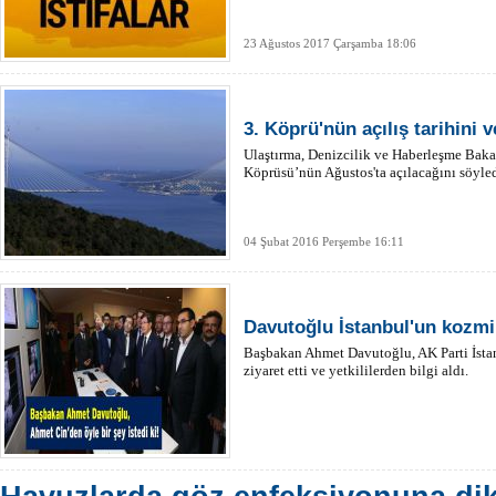
23 Ağustos 2017 Çarşamba 18:06
3. Köprü'nün açılış tarihini v
Ulaştırma, Denizcilik ve Haberleşme Baka
Köprüsü’nün Ağustos'ta açılacağını söyled
04 Şubat 2016 Perşembe 16:11
Davutoğlu İstanbul'un kozmi
Başbakan Ahmet Davutoğlu, AK Parti İst
ziyaret etti ve yetkililerden bilgi aldı.