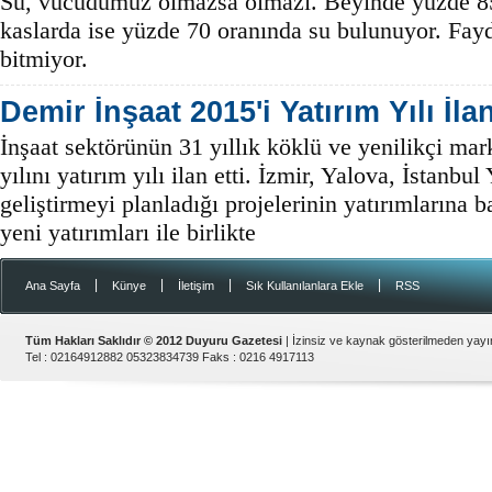
Su, vücudumuz olmazsa olmazı. Beyinde yüzde 8
kaslarda ise yüzde 70 oranında su bulunuyor. Fayd
bitmiyor.
Demir İnşaat 2015'i Yatırım Yılı İlan
İnşaat sektörünün 31 yıllık köklü ve yenilikçi ma
yılını yatırım yılı ilan etti. İzmir, Yalova, İstan
geliştirmeyi planladığı projelerinin yatırımlarına 
yeni yatırımları ile birlikte
|
|
|
|
Ana Sayfa
Künye
İletişim
Sık Kullanılanlara Ekle
RSS
Tüm Hakları Saklıdır © 2012
Duyuru Gazetesi
| İzinsiz ve kaynak gösterilmeden yay
Tel :
02164912882 05323834739
Faks :
0216 4917113