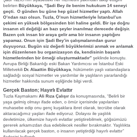
belirten
Büyükkaya, “Şadi Bey ile benim hukukum 14 seneyi
geçti. O günden bu güne hep güzel hizmetler yaptı. Allah
O’ndan razı olsun. Tuzla, O’nun hizmetleriyle İstanbul’un
çekimi en yüksek bölgesinden biri haline geldi. Bir işe doğru
insanın eli değdiği an bazı şeyler inanılmaz derecede değişir.
Bazen çok insan bir araya gelir ama bir insanın yaptığını
yapamaz. Onun için Şadi Bey’in çalışmalarından gurur
duyuyoruz. Bugün siz değerli büyüklerimizi anmak ve anlamak
için düzenlenen bu organizasyon da, kendisinin başarılı
hizmetlerinden bir örneği oluşturmaktadır”
şeklinde konuştu.
Avrupa Birliği Bakanlığı eski Bakan Yardımcısı ve İstanbul Eski
Milletvekili
Dr. Alaattin Büyükkaya
, hükümetin yaşlı vatandaşlara
sağladığı sosyal hizmetler ve yardımlar ile yaşlıların yararlandığı
hizmetler hakkında sunum eşliğinde bilgi verdi.
Gerçek Baston; Hayırlı Evlattır
Tuzla Kaymakamı
Ali Rıza Çalışır
da konuşmasında, “Belirli bir
yaşa gelmiş olmayı ifade eden, o ömür içerisinde yapılanları
muhasebe edip onu genç kuşaklara ibret olarak, tecrübe olarak
aktaracağımız yaşları ifade ediyoruz. Dolayısı ile yaşlılık
devletimize, ülkemize hayırlı evlatlar yetiştirebilmek, göğsümüzü
gererek arkamızdan dua edebilecek nesiller bırakmaktır. Yaşlılıkta
kullanılacak gerçek baston, o insanın yetiştirdiği hayırlı evlattır”
ifadesini kullandı.