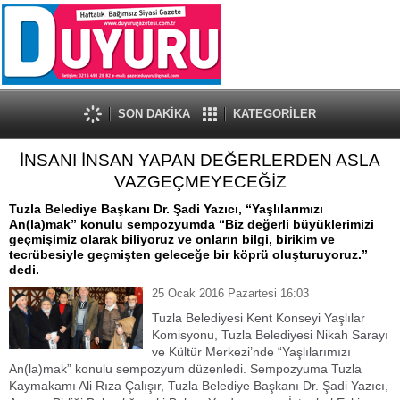
SON DAKİKA
KATEGORİLER
İNSANI İNSAN YAPAN DEĞERLERDEN ASLA
VAZGEÇMEYECEĞİZ
Tuzla Belediye Başkanı Dr. Şadi Yazıcı, “Yaşlılarımızı
An(la)mak” konulu sempozyumda “Biz değerli büyüklerimizi
geçmişimiz olarak biliyoruz ve onların bilgi, birikim ve
tecrübesiyle geçmişten geleceğe bir köprü oluşturuyoruz.”
dedi.
25 Ocak 2016 Pazartesi 16:03
Tuzla Belediyesi Kent Konseyi Yaşlılar
Komisyonu, Tuzla Belediyesi Nikah Sarayı
ve Kültür Merkezi’nde “Yaşlılarımızı
An(la)mak” konulu sempozyum düzenledi. Sempozyuma Tuzla
Kaymakamı Ali Rıza Çalışır, Tuzla Belediye Başkanı Dr. Şadi Yazıcı,