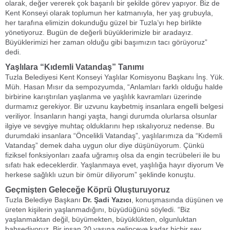
olarak, değer vererek çok başarılı bir şekilde görev yapıyor. Biz de
Kent Konseyi olarak toplumun her katmanıyla, her yaş grubuyla,
her tarafına elimizin dokunduğu güzel bir Tuzla’yı hep birlikte
yönetiyoruz. Bugün de değerli büyüklerimizle bir aradayız.
Büyüklerimizi her zaman olduğu gibi başımızın tacı görüyoruz”
dedi.
Yaşlılara “Kıdemli Vatandaş” Tanımı
Tuzla Belediyesi Kent Konseyi Yaşlılar Komisyonu Başkanı İnş. Yük.
Müh. Hasan Mısır da sempozyumda, “Anlamları farklı olduğu halde
birbirine karıştırılan yaşlanma ve yaşlılık kavramları üzerinde
durmamız gerekiyor. Bir uzvunu kaybetmiş insanlara engelli belgesi
veriliyor. İnsanların hangi yaşta, hangi durumda olurlarsa olsunlar
ilgiye ve sevgiye muhtaç olduklarını hep ıskalıyoruz nedense. Bu
durumdaki insanlara “Öncelikli Vatandaş”, yaşlılarımıza da “Kıdemli
Vatandaş” demek daha uygun olur diye düşünüyorum. Çünkü
fiziksel fonksiyonları zaafa uğramış olsa da engin tecrübeleri ile bu
sıfatı hak edeceklerdir. Yaşlanmaya evet, yaşlılığa hayır diyorum Ve
herkese sağlıklı uzun bir ömür diliyorum” şeklinde konuştu.
Geçmişten Geleceğe Köprü Oluşturuyoruz
Tuzla Belediye Başkanı
Dr. Şadi Yazıcı
, konuşmasında düşünen ve
üreten kişilerin yaşlanmadığını, büyüdüğünü söyledi. “Biz
yaşlanmaktan değil, büyümekten, büyüklükten, olgunluktan
bahsediyoruz. Bir insan 20 yaşına gelinceye kadar hiçbir şey