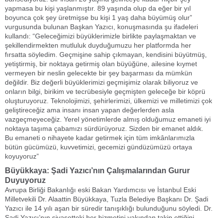
yapmasa bu kişi yaşlanmıştır. 89 yaşında olup da eğer bir yıl
boyunca çok şey üretmişse bu kişi 1 yaş daha büyümüş olur”
vurgusunda bulunan Başkan Yazıcı, konuşmasında şu ifadeleri
kullandı: “Geleceğimizi büyüklerimizle birlikte paylaşmaktan ve
şekillendirmekten mutluluk duyduğumuzu her platformda her
fırsatta söyledim. Geçmişine sahip çıkmayan, kendisini büyütmüş,
yetiştirmiş, bir noktaya getirmiş olan büyüğüne, ailesine kıymet
vermeyen bir neslin gelecekte bir şey başarması da mümkün
değildir. Biz değerli büyüklerimizi geçmişimiz olarak biliyoruz ve
onların bilgi, birikim ve tecrübesiyle geçmişten geleceğe bir köprü
oluşturuyoruz. Teknolojimizi, şehirlerimizi, ülkemizi ve milletimizi çok
geliştireceğiz ama insanı insan yapan değerlerden asla
vazgeçmeyeceğiz. Yerel yönetimlerde almış olduğumuz emaneti iyi
noktaya taşıma çabamızı sürdürüyoruz. Sizden bir emanet aldık.
Bu emaneti o nihayete kadar getirmek için tüm imkânlarımızla
bütün gücümüzü, kuvvetimizi, gecemizi gündüzümüzü ortaya
koyuyoruz”
Büyükkaya: Şadi Yazıcı’nın Çalışmalarından Gurur
Duyuyoruz
Avrupa Birliği Bakanlığı eski Bakan Yardımcısı ve İstanbul Eski
Milletvekili Dr. Alaattin Büyükkaya, Tuzla Belediye Başkanı Dr. Şadi
Yazıcı ile 14 yılı aşan bir süredir tanışıklığı bulunduğunu söyledi. Dr.
Şadi Yazıcı’nın siyasetteki her hizmetini yakından takip ettiğini