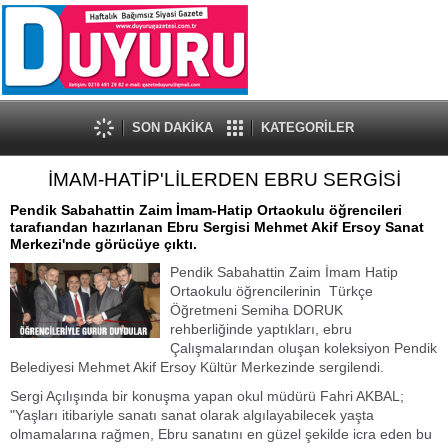
SON DAKİKA
KATEGORİLER
İMAM-HATİP'LİLERDEN EBRU SERGİSİ
Pendik Sabahattin Zaim İmam-Hatip Ortaokulu öğrencileri
tarafıandan hazırlanan Ebru Sergisi Mehmet Akif Ersoy Sanat
Merkezi'nde görücüye çıktı.
Pendik Sabahattin Zaim İmam Hatip
Ortaokulu öğrencilerinin Türkçe
Öğretmeni Semiha DORUK
rehberliğinde yaptıkları, ebru
Çalışmalarından oluşan koleksiyon Pendik
Belediyesi Mehmet Akif Ersoy Kültür Merkezinde sergilendi.
Sergi Açılışında bir konuşma yapan okul müdürü Fahri AKBAL;
"Yaşları itibariyle sanatı sanat olarak algılayabilecek yaşta
olmamalarına rağmen, Ebru sanatını en güzel şekilde icra eden bu