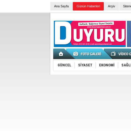
Ana Sayfa
Günün Haberleri
Arşiv
Siten
GÜNCEL
SİYASET
EKONOMİ
SAĞL