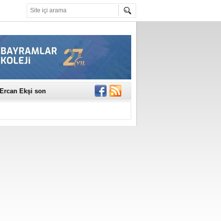
erildi
n Ercan Ekşi son
ı Selahattin
En Değerli
en 10 Nokta
istesi Açıklandı:
Çerkez'den ilk