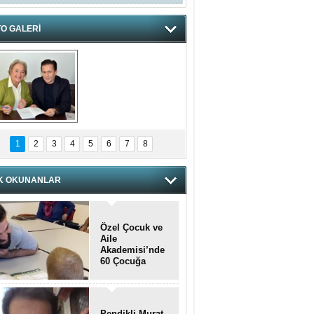
O GALERİ
hnzzzna
1
2
3
4
5
6
7
8
K OKUNANLAR
Özel Çocuk ve
Aile
Akademisi’nde
60 Çocuğa
Hizmet Verildi
Pendikli Murat