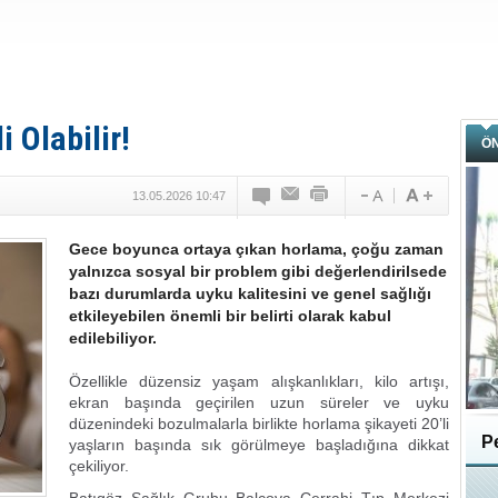
 Olabilir!
Ö
13.05.2026 10:47
Gece boyunca ortaya çıkan horlama, çoğu zaman
yalnızca sosyal bir problem gibi değerlendirilsede
bazı durumlarda uyku kalitesini ve genel sağlığı
etkileyebilen önemli bir belirti olarak kabul
edilebiliyor.
Özellikle düzensiz yaşam alışkanlıkları, kilo artışı,
ekran başında geçirilen uzun süreler ve uyku
düzenindeki bozulmalarla birlikte horlama şikayeti 20’li
Pe
yaşların başında sık görülmeye başladığına dikkat
çekiliyor.