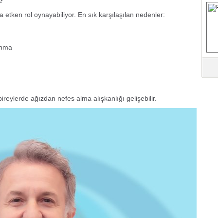
?
M
etken rol oynayabiliyor. En sık karşılaşılan nedenler:
Ha
İ
anma
K
Ab
Sa
ve
bireylerde ağızdan nefes alma alışkanlığı gelişebilir.
Üm
Az
Pr
Bi
Ra
B
Y