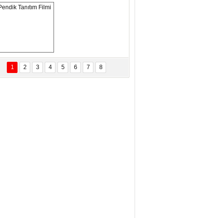
eftun Olmak
san Demirci
MAM MAAŞLARINA TAKTIM
AFAYI!
Pendik Tanıtım 
Filmi
1
2
3
4
5
6
7
8
bas Levent Ertekin
nal Medyanın Dijital Savaş Alanı
 İtibar Suikastları: Kızılay Örneği
it Kahyaoğlu
iz Türk Milleti Tarih Yazdı!
of.Dr.Hamdi Temel
z Böyle Bir Yozgat'ta Büyüdük
vza Zeybek
İR MİLLETİN TEKRAR DESTAN
AZMASI