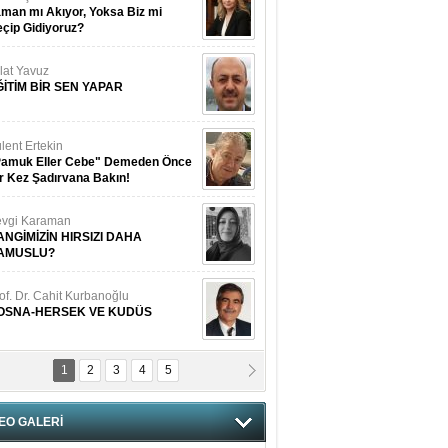
man mı Akıyor, Yoksa Biz mi
çip Gidiyoruz?
lat Yavuz
ĞİTİM BİR SEN YAPAR
lent Ertekin
Pamuk Eller Cebe" Demeden Önce
r Kez Şadırvana Bakın!
vgi Karaman
ANGİMİZİN HIRSIZI DAHA
AMUSLU?
of. Dr. Cahit Kurbanoğlu
OSNA-HERSEK VE KUDÜS
1
2
3
4
5
tma Saçak Akbulut
ANAL KERHANE!
EO GALERİ
tma Daştan