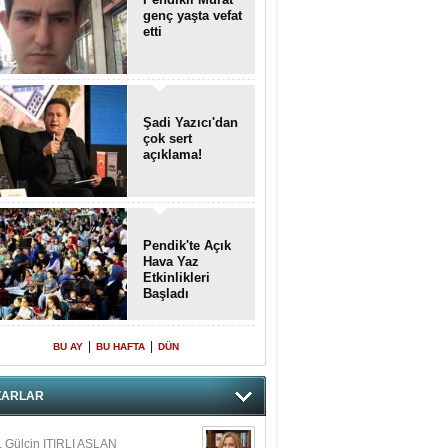
genç yaşta vefat
etti
Şadi Yazıcı'dan
çok sert
açıklama!
Pendik'te Açık
Hava Yaz
Etkinlikleri
Başladı
|
|
BU AY
BU HAFTA
DÜN
ZARLAR
. Gülçin ITIRLI ASLAN