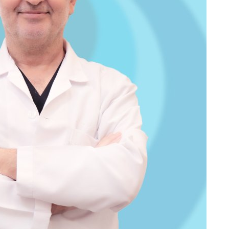
Be
1
Z
Do
Ne
Çe
Ab
1
İb
Dİ
M
Ha
S
P
Em
“
M