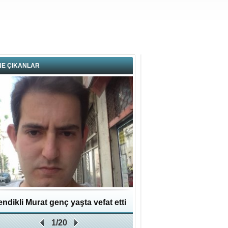
NE ÇIKANLAR
ndikli Murat genç yaşta vefat etti
Hikmet Bayraklı: Kent
1/20
Geleceğe Yapılan En Değe