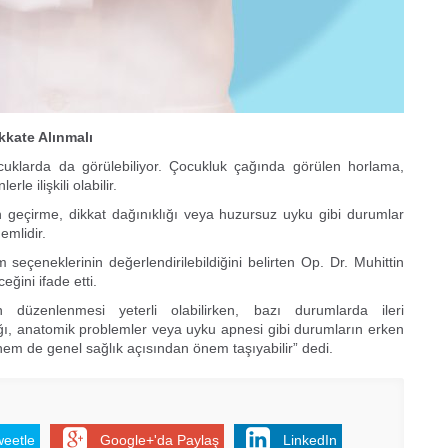
Er
Y
Eb
Ba
kkate Alınmalı
O
ocuklarda da görülebiliyor. Çocukluk çağında görülen horlama,
O
e ilişkili olabilir.
Ç
n geçirme, dikkat dağınıklığı veya huzursuz uyku gibi durumlar
Co
emlidir.
ES
Un
seçeneklerinin değerlendirilebildiğini belirten Op. Dr. Muhittin
1
eğini ifade etti.
Ce
ın düzenlenmesi yeterli olabilirken, bazı durumlarda ileri
Vi
ığı, anatomik problemler veya uyku apnesi gibi durumların erken
em de genel sağlık açısından önem taşıyabilir” dedi.
Bu
Ed
Ku
weetle
Google+'da Paylaş
LinkedIn