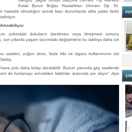
Batıgöz Sağlık Grubu Balçova Cerrahi Tıp Merkezi
Kulak Burun Boğaz Hastalıkları Uzmanı Op. Dr.
r hastalık olmadığını ancak bazı durumlarda altta yatan farklı
FOT
elirtiyor.
rtırabiliyor
um yolundaki dokuların daralması veya titreşmesi sonucu
, son yıllarda yaşam tarzındaki değişimlerin bu tabloyu daha sık
u saatleri, yoğun stres, fazla kilo ve sigara kullanımının üst
n Dadaş,
hava yolu daha kolay daralabilir. Bunun yanında geç saatlerde
ni de horlamayı artırabilen faktörler arasında yer alıyor” diye
ÇO