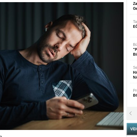
Za
Ge
Ta
E
Bü
"
Bi
Se
H
N
Pr
B
Fa
S
VİD
Fa