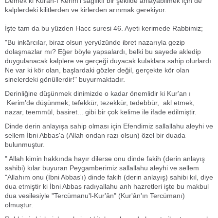
Demek ki Kuran-ı Kerim'i sağlıklı bir şekilde anlayabilmek için de
kalplerdeki kilitlerden ve kirlerden arınmak gerekiyor.
İşte tam da bu yüzden Hacc suresi 46. Ayeti kerimede Rabbimiz;
"Bu inkârcılar, biraz olsun yeryüzünde ibret nazarıyla gezip
dolaşmazlar mı? Eğer böyle yapsalardı, belki bu sayede akledip
duygulanacak kalplere ve gerçeği duyacak kulaklara sahip olurlardı.
Ne var ki kör olan, başlardaki gözler değil, gerçekte kör olan
sinelerdeki gönüllerdir!" buyurmaktadır.
Derinliğine düşünmek dinimizde o kadar önemlidir ki Kur'an ı
Kerim'de düşünmek; tefekkür, tezekkür, tedebbür, akl etmek,
nazar, teemmül, basiret... gibi bir çok kelime ile ifade edilmiştir.
Dinde derin anlayışa sahip olması için Efendimiz sallallahu aleyhi ve
sellem İbni Abbas'a (Allah ondan razı olsun) özel bir duada
bulunmuştur.
" Allah kimin hakkında hayır dilerse onu dinde fakih (derin anlayış
sahibi) kılar buyuran Peygamberimiz sallallahu aleyhi ve sellem
"Allahım onu (İbni Abbas'ı) dinde fakih (derin anlayış) sahibi kıl, diye
dua etmiştir ki İbni Abbas radıyallahu anh hazretleri işte bu makbul
dua vesilesiyle "Tercümanu'l-Kur'ân" (Kur'ân'ın Tercümanı)
olmuştur.