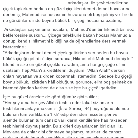
arkadaşları ile şeyhefendilerine
çiçek toplarken herkes en güzel çiçekleri demet demet hocalarına
derlemiş, Mahmud ise hocasının huzuruna eli boş gelmiş ve bir de
ne görsünler elinde boynu bükük bir çiçeği hocasına uzatmış.
Arkadaşları şaşkın ama hocaları, Mahmud'dan bir hikmetli bir söz
beklercesine suskun... Çiçeğe tefekkürle bakan hocası Mahmud'a
dönüp, kendisi hikmetini bildiği halde öğrencilerine ders vermek
istercesine ;
"Arkadaşların demet demet çiçek getirirken sen neden bu boynu
bükük çiçeği getirdin" diye sorunca; Hikmet ehli Mahmud demiş ki "
Efendim size en güzel çiçekleri aradım, ama hangi çiçeğe elimi
uzatsam hep Allah'ı zikrettiklerini duydum, "Allah Allah" derken
onları hayattan ve zikirden koparmak istemedim. Sadece bu çiçeği
boynu bükük, zikirden hâlî olduğunu görünce, elim boş gelmek de
istemediğimden kerhen de olsa size işte bu çiçeği getirdim.
İşte bu güzel örnekte de gördüğümüz gibi sufiler ;
"Her şey ama her şey Allah'ı tesbih eder fakat siz onların
tesbihlerini anlayamazsınız" (İsra Suresi, 44) buyruğunu alemde
bulunan tüm varlıklarda 'fıkh' edip derinden hissetmişler ve
alemde bulunan tüm cansız varlıkların kendilerine has rakseden
tesbihlerini duymuşlardır. Bu zikirleri duyanlardan biri olan Hz.
Mevlana da onlar gibi dönmeye başlamış, müritleri de cansız
varlıkları dahi öperek yaptıkları zikre olan saygılarını seremoni