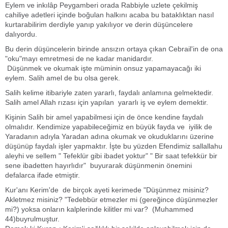
Eylem ve inkılâp Peygamberi orada Rabbiyle uzlete çekilmiş
cahiliye adetleri içinde boğulan halkını acaba bu bataklıktan nasıl
kurtarabilirim derdiyle yanıp yakılıyor ve derin düşüncelere
dalıyordu.
Bu derin düşüncelerin birinde ansızın ortaya çıkan Cebrail'in de ona
"oku"mayı emretmesi de ne kadar manidardır.
Düşünmek ve okumak işte müminin onsuz yapamayacağı iki
eylem. Salih amel de bu olsa gerek.
Salih kelime itibariyle zaten yararlı, faydalı anlamına gelmektedir.
Salih amel Allah rızası için yapılan yararlı iş ve eylem demektir.
Kişinin Salih bir amel yapabilmesi için de önce kendine faydalı
olmalıdır. Kendimize yapabileceğimiz en büyük fayda ve iyilik de
Yaradanın adıyla Yaradan adına okumak ve okuduklarını üzerine
düşünüp faydalı işler yapmaktır. İşte bu yüzden Efendimiz sallallahu
aleyhi ve sellem " Tefeklür gibi ibadet yoktur" " Bir saat tefekkür bir
sene ibadetten hayırlıdır" buyurarak düşünmenin önemini
defalarca ifade etmiştir.
Kur'anı Kerim'de de birçok ayeti kerimede "Düşünmez misiniz?
Akletmez misiniz? "Tedebbür etmezler mi (gereğince düşünmezler
mi?) yoksa onların kalplerinde kilitler mi var? (Muhammed
44)buyrulmuştur.