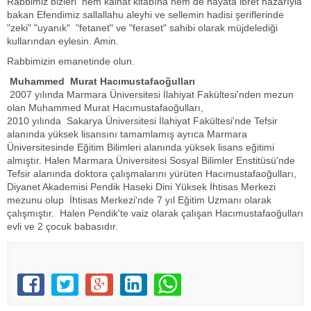
Rabbimiz bizleri hem kainat kitabına hem de hayata ibret nazarıyla
bakan Efendimiz sallallahu aleyhi ve sellemin hadisi şeriflerinde
"zeki" "uyanık" "fetanet" ve "feraset" sahibi olarak müjdelediği
kullarından eylesin. Amin.
Rabbimizin emanetinde olun.
Muhammed Murat Hacımustafaoğulları
2007 yılında Marmara Üniversitesi İlahiyat Fakültesi'nden mezun
olan Muhammed Murat Hacımustafaoğulları,
2010 yılında Sakarya Üniversitesi İlahiyat Fakültesi'nde Tefsir
alanında yüksek lisansını tamamlamış ayrıca Marmara
Üniversitesinde Eğitim Bilimleri alanında yüksek lisans eğitimi
almıştır. Halen Marmara Üniversitesi Sosyal Bilimler Enstitüsü'nde
Tefsir alanında doktora çalışmalarını yürüten Hacımustafaoğulları,
Diyanet Akademisi Pendik Haseki Dini Yüksek İhtisas Merkezi
mezunu olup İhtisas Merkezi'nde 7 yıl Eğitim Uzmanı olarak
çalışmıştır. Halen Pendik'te vaiz olarak çalışan Hacımustafaoğulları
evli ve 2 çocuk babasıdır.