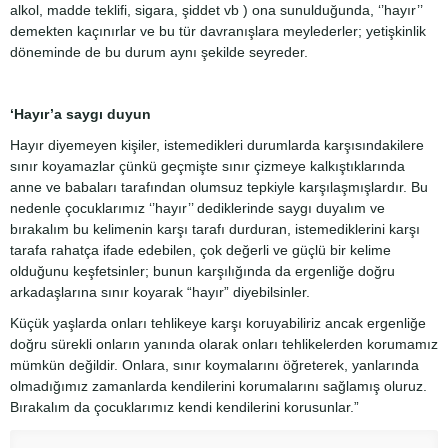
alkol, madde teklifi, sigara, şiddet vb ) ona sunulduğunda, ‘’hayır’’
demekten kaçınırlar ve bu tür davranışlara meylederler; yetişkinlik
döneminde de bu durum aynı şekilde seyreder.
‘Hayır’a saygı duyun
Hayır diyemeyen kişiler, istemedikleri durumlarda karşısındakilere
sınır koyamazlar çünkü geçmişte sınır çizmeye kalkıştıklarında
anne ve babaları tarafından olumsuz tepkiyle karşılaşmışlardır. Bu
nedenle çocuklarımız ‘’hayır’’ dediklerinde saygı duyalım ve
bırakalım bu kelimenin karşı tarafı durduran, istemediklerini karşı
tarafa rahatça ifade edebilen, çok değerli ve güçlü bir kelime
olduğunu keşfetsinler; bunun karşılığında da ergenliğe doğru
arkadaşlarına sınır koyarak “hayır” diyebilsinler.
Küçük yaşlarda onları tehlikeye karşı koruyabiliriz ancak ergenliğe
doğru sürekli onların yanında olarak onları tehlikelerden korumamız
mümkün değildir. Onlara, sınır koymalarını öğreterek, yanlarında
olmadığımız zamanlarda kendilerini korumalarını sağlamış oluruz.
Bırakalım da çocuklarımız kendi kendilerini korusunlar.”