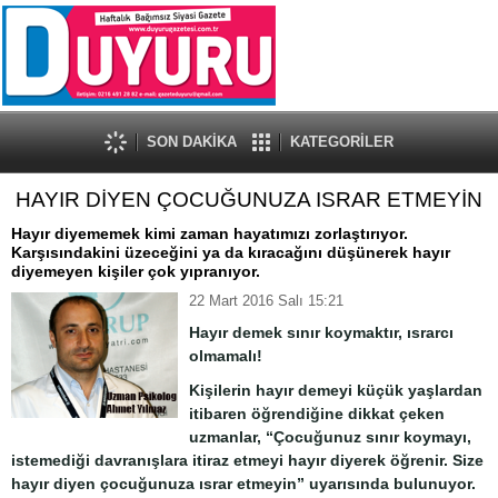
SON DAKİKA
KATEGORİLER
HAYIR DİYEN ÇOCUĞUNUZA ISRAR ETMEYİN
Hayır diyememek kimi zaman hayatımızı zorlaştırıyor.
Karşısındakini üzeceğini ya da kıracağını düşünerek hayır
diyemeyen kişiler çok yıpranıyor.
22 Mart 2016 Salı 15:21
Hayır demek sınır koymaktır, ısrarcı
olmamalı!
Kişilerin hayır demeyi küçük yaşlardan
itibaren öğrendiğine dikkat çeken
uzmanlar, “Çocuğunuz sınır koymayı,
istemediği davranışlara itiraz etmeyi hayır diyerek öğrenir. Size
hayır diyen çocuğunuza ısrar etmeyin” uyarısında bulunuyor.