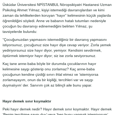
Üsküdar Üniversitesi NPİSTANBUL Nöropsikiyatri Hastanesi Uzman
Psikolog Ahmet Yılmaz, kişiyi istemediği davranışlardan ve kimi
zaman da tehlikelerden koruyan “hayır” kelimesinin küçük yaşlarda
öğrenildiğini söyledi. Anne ve babanın hatalı tutumları nedeniyle
çocuğun bu davranışı edinemediğini belirten Yılmaz, şu
tavsiyelerde bulundu:
“Çocuğunuzdan yapmasını istemediğiniz bir davranış yapmasını
istiyorsunuz, çocuğunuz size hayır diye cevap veriyor. Zorla yemek
yediriyorsunuz size hayır diyor, yemiyor. Kendisini sevdirmek,
öptürmek istemiyor hayır diyor; siz ise zorla seviyorsunuz.
Kaç tane anne-baba böyle bir durumda çocuklarının hayır
kelimesine saygı gösterip onu zorlamaz? Kaç anne-baba
çocuğunun kendine çizdiği sınırı ihlal etmez ve ‘istemiyorsa
zorlamayayım, onun da bir kişiliği, tercihleri var ve saygı
duymalıyım’ der. Sanırım çok az bilinçli aile bunu yapar.
Hayır demek sınır koymaktır
Peki hayır demek nedir? Hayır demek sınır koymaktır. Hayır demek
‘Benim tercihime saygı duy’ veya ‘ben bunu yapmak istemiyorum’