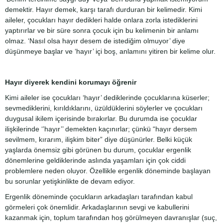
demektir. Hayır demek, karşı tarafı durduran bir kelimedir. Kimi
aileler, çocukları hayır dedikleri halde onlara zorla istediklerini
yaptırırlar ve bir süre sonra çocuk için bu kelimenin bir anlamı
olmaz. ‘Nasıl olsa hayır desem de istediğim olmuyor’ diye
düşünmeye başlar ve ‘hayır’ içi boş, anlamını yitiren bir kelime olur.
Hayır diyerek kendini korumayı öğrenir
Kimi aileler ise çocukları ‘hayır’ dediklerinde çocuklarına küserler;
sevmediklerini, kırıldıklarını, üzüldüklerini söylerler ve çocukları
duygusal ikilem içerisinde bırakırlar. Bu durumda ise çocuklar
ilişkilerinde ‘’hayır’’ demekten kaçınırlar; çünkü “hayır dersem
sevilmem, kırarım, ilişkim biter” diye düşünürler. Belki küçük
yaşlarda önemsiz gibi görünen bu durum, çocuklar ergenlik
dönemlerine geldiklerinde aslında yaşamları için çok ciddi
problemlere neden oluyor. Özellikle ergenlik döneminde başlayan
bu sorunlar yetişkinlikte de devam ediyor.
Ergenlik döneminde çocukların arkadaşları tarafından kabul
görmeleri çok önemlidir. Arkadaşlarının sevgi ve kabullerini
kazanmak için, toplum tarafından hoş görülmeyen davranışlar (suç,