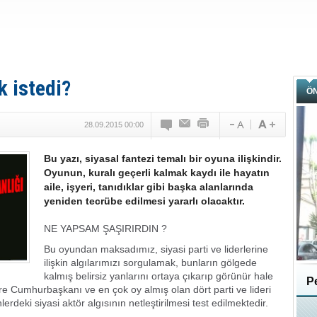
 istedi?
Ö
28.09.2015 00:00
Bu yazı, siyasal fantezi temalı bir oyuna ilişkindir.
Oyunun, kuralı geçerli kalmak kaydı ile hayatın
aile, işyeri, tanıdıklar gibi başka alanlarında
yeniden tecrübe edilmesi yararlı olacaktır.
NE YAPSAM ŞAŞIRIRDIN ?
Bu oyundan maksadımız, siyasi parti ve liderlerine
ilişkin algılarımızı sorgulamak, bunların gölgede
kalmış belirsiz yanlarını ortaya çıkarıp görünür hale
Pe
re Cumhurbaşkanı ve en çok oy almış olan dört parti ve lideri
eki siyasi aktör algısının netleştirilmesi test edilmektedir.