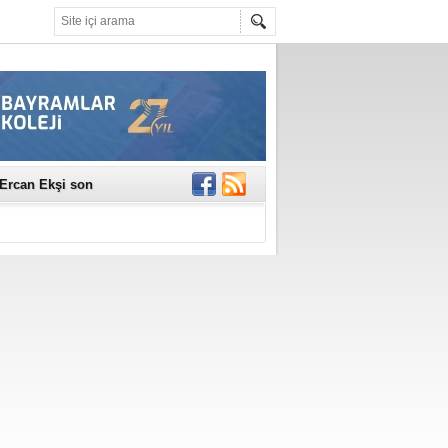
erildi
n Ercan Ekşi son
ı Selahattin
En Değerli
en 10 Nokta
istesi Açıklandı:
Çerkez'den ilk