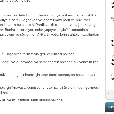
ülme sürecine girer.
Za
Ge
ni olay, bu defa Cumhurbaşkanlığı yerleşkesinde değil AkParti
Ta
artiye sızarak Başbakan ve önemli bazı parti ve hükümet
E
den itibaren bu sahte AkPartili yetkililerden duyacağımız hangi
var. Bunlar neler diyor, neler yapıyor böyle? ” kanaatinin
i eylem ve söylemler, AkPartili yetkililerin sahteleri tarafından
Bü
"
Bi
n, Başbakan talimatıyla geri çekilmesi halinde,
Se
H
leri, doğu ve güneydoğuya sevk ederek bölgede sıkıyönetim ilan
N
k’ün ele geçirilmesi için sınır ötesi operasyon başlatılması
Pr
B
ek için Anayasa Komisyonundaki partili üyelerini geri çekmesi
i halinde,
Fa
S
akları ve mühimmat satın alması halinde,
VİD
Fa