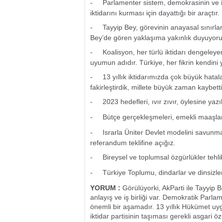
-
Parlamenter sistem, demokrasinin ve i
iktidarını kurması için dayattığı bir araçtır.
-
Tayyip Bey, görevinin anayasal sınırla
Bey’de gören yaklaşıma yakınlık duyuyoru
-
Koalisyon, her türlü iktidarı dengeley
uyumun adıdır. Türkiye, her fikrin kendini
-
13 yıllık iktidarımızda çok büyük hatal
fakirleştirdik, millete büyük zaman kaybetti
-
2023 hedefleri, ıvır zıvır, öylesine yazı
-
Bütçe gerçekleşmeleri, emekli maaşlar
-
Israrla Üniter Devlet modelini savunma
referandum teklifine açığız.
-
Bireysel ve toplumsal özgürlükler tehlik
-
Türkiye Toplumu, dindarlar ve dinsizle
YORUM :
Görülüyorki, AkParti ile Tayyip 
anlayış ve iş birliği var. Demokratik Parl
önemli bir aşamadır. 13 yıllık Hükümet uyg
iktidar partisinin taşıması gerekli asgari öze