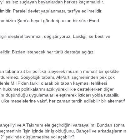
Er
i asılsız suçlayan beyanlardan herkes kaçınmalıdır.
Y
midir. Paralel devlet yapılanması, tasfiye edilmelidir.
 ama bizim Şam’a heyet gönderip uzun bir süre Esed
Eb
Ba
gili eleştirel tavrımızı, değiştiriyoruz. Laikliği, serbesti ve
O
idir. Bizden istenecek her türlü desteğe açığız.
O
Ç
n tabana zıt bir politika izleyerek müzmin muhalif bir şekilde
Co
ES
rdüremez. Sosyolojik tabanı, AkParti seçmeninden pek çok
Un
enle MHP’den farklı olarak bir taban kayması tehlikesi
1
hükümet politikalarını açık yüreklilikle desteklerken diğer
Ce
 düşündüğü uygulamaları eleştirerek iktidarı yolda tutabilir,
Vi
ülke meselelerine vakıf, her zaman tercih edilebilir bir alternatif
Bu
Ed
hçeli’yi ve A Takımını ele geçirdiğini varsayalım. Bundan sonra
Ku
eçmeninin “işin içinde bir iş olduğunu, Bahçeli ve arkadaşlarının
?” şeklinde düşünmesine yol açabilir?