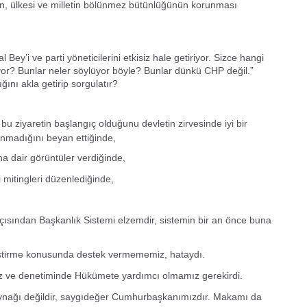
Be
in, ülkesi ve milletin bölünmez bütünlüğünün korunması
1
Z
Do
ey’i ve parti yöneticilerini etkisiz hale getiriyor. Sizce hangi
Ne
yor? Bunlar neler söylüyor böyle? Bunlar dünkü CHP değil.”
Çe
ığını akla getirip sorgulatır?
Ab
1
bu ziyaretin başlangıç olduğunu devletin zirvesinde iyi bir
unmadığını beyan ettiğinde,
İb
 dair görüntüler verdiğinde,
Dİ
mitingleri düzenlediğinde,
M
Ha
açısından Başkanlık Sistemi elzemdir, sistemin bir an önce buna
S
P
ştirme konusunda destek vermememiz, hataydı.
Em
“
z ve denetiminde Hükümete yardımcı olmamız gerekirdi.
M
aynağı değildir, saygıdeğer Cumhurbaşkanımızdır. Makamı da