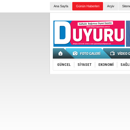
Ana Sayfa
Günün Haberleri
Arşiv
Siten
GÜNCEL
SİYASET
EKONOMİ
SAĞL