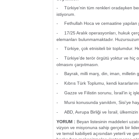
-
Türkiye’nin tüm renkleri oradayken b
istiyorum.
-
Fethullah Hoca ve cemaatine yapılan p
-
17/25 Aralık operasyonları, hukuk çer
elemanları bulunmamaktadır. Huzursuzum,
-
Türkiye, çok etnisiteli bir toplumdur. H
-
Türkiye’de terör örgütü yoktur ve hiç 
olmasını çarpıtmasın.
-
Bayrak, milli marş, din, iman, milletin 
-
Kıbrıs Türk Toplumu, kendi kararlarını
-
Gazze ve Filistin sorunu, İsrail’in iç iş
-
Mursi konusunda yanıldım, Sisi’ye ha
-
ABD, Avrupa Birliği ve İsrail, ülkemizin
YORUM :
Beyan listesinin maddeleri uzatıl
vizyon ve misyonuna sahip gerçek bir lider
ve temsil kabiliyeti açısından yeterli ve ger