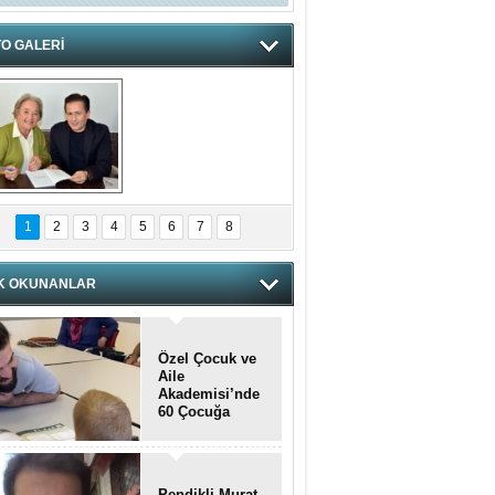
O GALERİ
hnzzzna
1
2
3
4
5
6
7
8
K OKUNANLAR
Özel Çocuk ve
Aile
Akademisi’nde
60 Çocuğa
Hizmet Verildi
Pendikli Murat