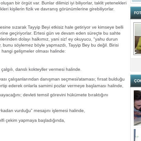
luşan bir örgüt var. Bunlar dilimizi iyi biliyorlar, taklit yetenekleri
leri kişilerin fizik ve davranış görünümlerine girebiliyorlar.
FOT
sine sızarak Tayyip Beyi etkisiz hale getiriyor ve kimseye belli
rine geçiriyorlar. Ertesi gün ve devam eden süreçte bu sahte
rinden dolayı halkımız, yani siz! ey okuyucu, “yahu durun
ey, bunu söylemez böyle yapmazdı, Tayyip Bey bu değil. Birisi
, hangi gelişmeler olması halinde:
çalgılı, danslı kokteyller vermesi halinde.
ası çalışanlarından danışman seçmesi/ataması; fırsat bulduğu
ÇO
rtip ederek onlarla samimi pozlar vermeye başlaması halinde,
mayacağını; devleti temsil görevini hükümete bıraktığını
arkadan vurduğu” mesajını işlemesi halinde,
lfi çekim yapmaya başladığında,