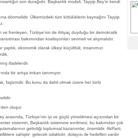
nsanlığın son durağıdır. Başkanlık modeli, Tayyip Bey’in kendi
M
rına dönmelidir. Ülkemizdeki tüm kötülüklerin kaynağını Tayyip
Ha
z.
İ
en ve frenleyen, Türkiye’nin de ihtiyaç duyduğu bir demokratik
K
 yansıtması bakımından koalisyonları sevmeli ve alışmalıdır.
Ab
ar yaptık, ekonomik olarak ülkeyi küçülttük; insanımızı
Sa
rdik.
ve
lmış ifadelerdir.
Üm
ında bir artışa imkan tanımıyor.
Az
k, faşizmdir. Bu konu da dahil olmak üzere her türlü
Pr
Bi
elidir.
rden oluşur.
Ra
Bey arasında, Türkiye’nin iyi ve güçlü yönetilmesi açısından bir
B
amenter sistemin, Başkanlık sistemine evrilmesi, bu bakımdan çok
Y
ulamalarının getirdiği toplumsal kazanımlar, önemlidir. AkParti,
lliklere sahiptir: gelecek odaklıdır, dolayısı ile hedefleri vardır