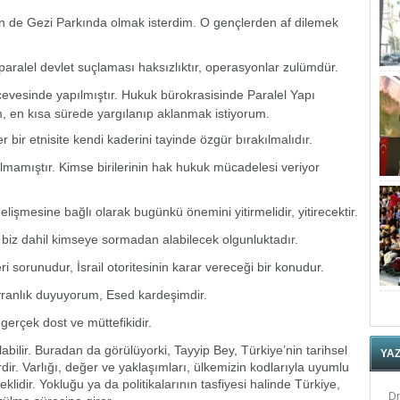
en de Gezi Parkında olmak isterdim. O gençlerden af dilemek
aralel devlet suçlaması haksızlıktır, operasyonlar zulümdür.
çevesinde yapılmıştır. Hukuk bürokrasisinde Paralel Yapı
 en kısa sürede yargılanıp aklanmak istiyorum.
er bir etnisite kendi kaderini tayinde özgür bırakılmalıdır.
olmamıştır. Kimse birilerinin hak hukuk mücadelesi veriyor
gelişmesine bağlı olarak bugünkü önemini yitirmelidir, yitirecektir.
 biz dahil kimseye sormadan alabilecek olgunluktadır.
leri sorunudur, İsrail otoritesinin karar vereceği bir konudur.
yranlık duyuyorum, Esed kardeşimdir.
 gerçek dost ve müttefikidir.
abilir. Buradan da görülüyorki, Tayyip Bey, Türkiye’nin tarihsel
YA
dir. Varlığı, değer ve yaklaşımları, ülkemizin kodlarıyla uyumlu
eklidir. Yokluğu ya da politikalarının tasfiyesi halinde Türkiye,
Dr