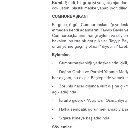
Kural:
Şimdi, bir grup iyi yetişmiş ajandan o
çok üstün, plastik maske yapabiliyor, diledik
CUMHURBAŞKANI
Bir gece, örgüt, Cumhurbaşkanlığı yerleşke
etmeden kendi adamlarını Tayyip Beyin ye
Cumhurbaşkanının hangi eylem ve söylemle
bakalım, bu işte bir gariplik var. Tayyip B
onun yerine geçmiş olmalı” diyebilir? Evet
Eylemler:
-
Cumhurbaşkanlığı yerleşkesinde içkili, 
-
Doğan Grubu ve Paralel Yapının Medy
her akşam, bu ekiple Beştepe’de yemek te
-
Zorunlu haller dışında yurt dışına çık
açıkladığında,
-
İsrail’e giderek “Arapların Osmanlıyı 
-
Halka sempatik görünmek amacıyla se
-
Sigara içmeye başladığında,
Söylemler: