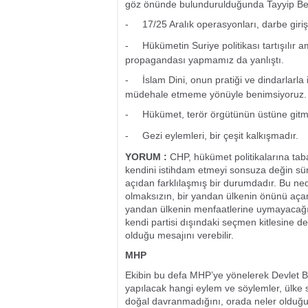
göz önünde bulundurulduğunda Tayyip Bey’
-
17/25 Aralık operasyonları, darbe girişi
-
Hükümetin Suriye politikası tartışılır
propagandası yapmamız da yanlıştı.
-
İslam Dini, onun pratiği ve dindarlarla il
müdehale etmeme yönüyle benimsiyoruz.
-
Hükümet, terör örgütünün üstüne gitmel
-
Gezi eylemleri, bir çeşit kalkışmadır.
YORUM :
CHP, hükümet politikalarına taba
kendini istihdam etmeyi sonsuza değin sü
açıdan farklılaşmış bir durumdadır. Bu ned
olmaksızın, bir yandan ülkenin önünü açan 
yandan ülkenin menfaatlerine uymayacağını
kendi partisi dışındaki seçmen kitlesine de 
olduğu mesajını verebilir.
MHP
Ekibin bu defa MHP’ye yönelerek Devlet Ba
yapılacak hangi eylem ve söylemler, ülke s
doğal davranmadığını, orada neler olduğu