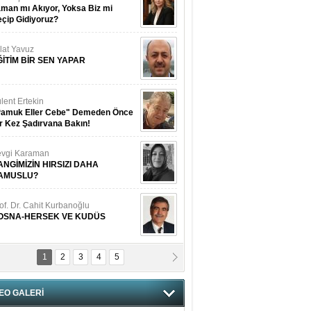
man mı Akıyor, Yoksa Biz mi
çip Gidiyoruz?
lat Yavuz
ĞİTİM BİR SEN YAPAR
lent Ertekin
Pamuk Eller Cebe" Demeden Önce
r Kez Şadırvana Bakın!
vgi Karaman
ANGİMİZİN HIRSIZI DAHA
AMUSLU?
of. Dr. Cahit Kurbanoğlu
OSNA-HERSEK VE KUDÜS
1
2
3
4
5
tma Saçak Akbulut
ANAL KERHANE!
EO GALERİ
tma Daştan