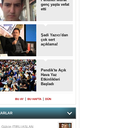
genç yaşta vefat
etti
Şadi Yazıcı'dan
çok sert
açıklama!
Pendik'te Açık
Hava Yaz
Etkinlikleri
Başladı
|
|
BU AY
BU HAFTA
DÜN
ZARLAR
. Gülçin ITIRLI ASLAN