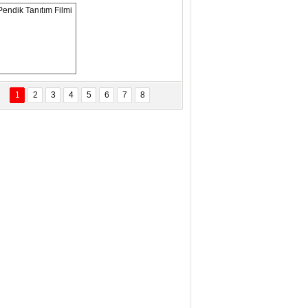
eftun Olmak
san Demirci
MAM MAAŞLARINA TAKTIM
AFAYI!
Pendik Tanıtım 
Filmi
1
2
3
4
5
6
7
8
bas Levent Ertekin
nal Medyanın Dijital Savaş Alanı
 İtibar Suikastları: Kızılay Örneği
it Kahyaoğlu
iz Türk Milleti Tarih Yazdı!
of.Dr.Hamdi Temel
z Böyle Bir Yozgat'ta Büyüdük
vza Zeybek
İR MİLLETİN TEKRAR DESTAN
AZMASI