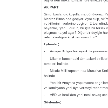
başka fren mekanizmaları üretemezse çöz
AK PARTİ
Şimdi başlangıç koşullarına dönüyoruz. Ya
Merkez Binasında geçiyor: Aynı ekip, AkP
yetkililerinin yerlerine geçiyor. Ertesi gün
beyanlar, “yahu, durun, bu işte bir terslik 
oluşmasına yol açar? Diğer bir deyişle hang
rehin alındığını kuşkusu uyandırır?
Eylemler;
-
Avrupa Birliğindeki üyelik başvurumuzu
-
Ülkenin batısındaki tüm askeri birlik
etmeleri halinde,
-
Misakı Milli kapsamında Musul ve Kerkü
halinde,
-
Yeni bir Anayasa yapılmasını engellem
ve komisyona yeni üye vermeyi reddetmes
-
ABD ve İsrail’den yeni nesil savaş uç
Söylemler;