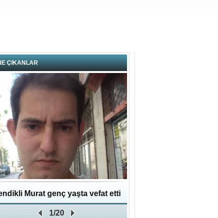
NE ÇIKANLAR
ndikli Murat genç yaşta vefat etti
Hikmet Bayraklı: Kent
1/20
Geleceğe Yapılan En Değe