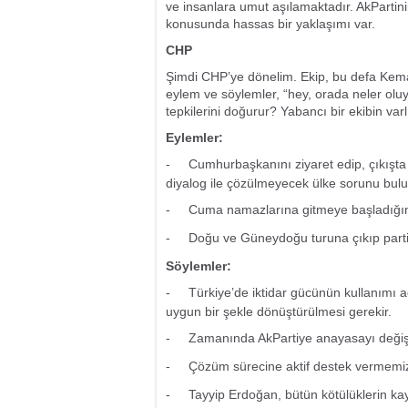
ve insanlara umut aşılamaktadır. AkPartin
konusunda hassas bir yaklaşımı var.
CHP
Şimdi CHP’ye dönelim. Ekip, bu defa Kemal B
eylem ve söylemler, “hey, orada neler olu
tepkilerini doğurur? Yabancı bir ekibin varl
Eylemler:
-
Cumhurbaşkanını ziyaret edip, çıkışta 
diyalog ile çözülmeyecek ülke sorunu bul
-
Cuma namazlarına gitmeye başladığına
-
Doğu ve Güneydoğu turuna çıkıp parti 
Söylemler:
-
Türkiye’de iktidar gücünün kullanımı 
uygun bir şekle dönüştürülmesi gerekir.
-
Zamanında AkPartiye anayasayı deği
-
Çözüm sürecine aktif destek vermemi
-
Tayyip Erdoğan, bütün kötülüklerin k