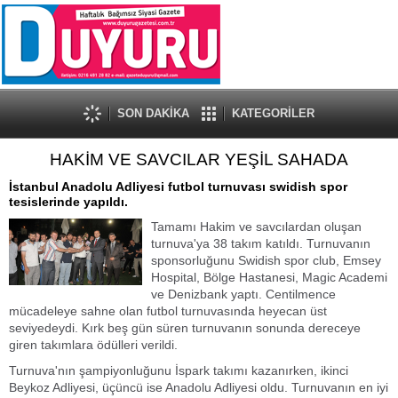
SON DAKİKA
KATEGORİLER
HAKİM VE SAVCILAR YEŞİL SAHADA
İstanbul Anadolu Adliyesi futbol turnuvası swidish spor
tesislerinde yapıldı.
Tamamı Hakim ve savcılardan oluşan
turnuva'ya 38 takım katıldı. Turnuvanın
sponsorluğunu Swidish spor club, Emsey
Hospital, Bölge Hastanesi, Magic Academi
ve Denizbank yaptı. Centilmence
mücadeleye sahne olan futbol turnuvasında heyecan üst
seviyedeydi. Kırk beş gün süren turnuvanın sonunda dereceye
giren takımlara ödülleri verildi.
Turnuva'nın şampiyonluğunu İspark takımı kazanırken, ikinci
Beykoz Adliyesi, üçüncü ise Anadolu Adliyesi oldu. Turnuvanın en iyi