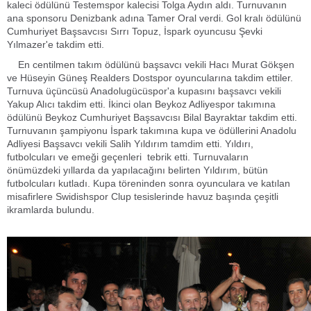
kaleci ödülünü Testemspor kalecisi Tolga Aydın aldı. Turnuvanın
ana sponsoru Denizbank adına Tamer Oral verdi. Gol kralı ödülünü
Cumhuriyet Başsavcısı Sırrı Topuz, İspark oyuncusu Şevki
Yılmazer'e takdim etti.
En centilmen takım ödülünü başsavcı vekili Hacı Murat Gökşen
ve Hüseyin Güneş Realders Dostspor oyuncularına takdim ettiler.
Turnuva üçüncüsü Anadolugücüspor'a kupasını başsavcı vekili
Yakup Alıcı takdim etti. İkinci olan Beykoz Adliyespor takımına
ödülünü Beykoz Cumhuriyet Başsavcısı Bilal Bayraktar takdim etti.
Turnuvanın şampiyonu İspark takımına kupa ve ödüllerini Anadolu
Adliyesi Başsavcı vekili Salih Yıldırım tamdim etti. Yıldırı,
futbolcuları ve emeği geçenleri tebrik etti. Turnuvaların
önümüzdeki yıllarda da yapılacağını belirten Yıldırım, bütün
futbolcuları kutladı. Kupa töreninden sonra oyunculara ve katılan
misafirlere Swidishspor Clup tesislerinde havuz başında çeşitli
ikramlarda bulundu.