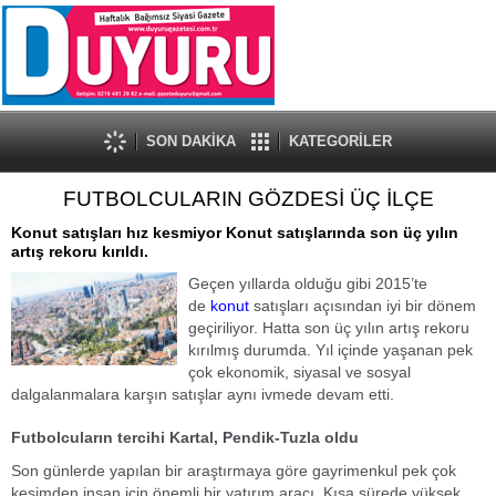
SON DAKİKA
KATEGORİLER
FUTBOLCULARIN GÖZDESİ ÜÇ İLÇE
Konut satışları hız kesmiyor Konut satışlarında son üç yılın
artış rekoru kırıldı.
Geçen yıllarda olduğu gibi 2015’te
de
konut
satışları açısından iyi bir dönem
geçiriliyor. Hatta son üç yılın artış rekoru
kırılmış durumda. Yıl içinde yaşanan pek
çok ekonomik, siyasal ve sosyal
dalgalanmalara karşın satışlar aynı ivmede devam etti.
Futbolcuların tercihi Kartal, Pendik-Tuzla oldu
Son günlerde yapılan bir araştırmaya göre gayrimenkul pek çok
kesimden insan için önemli bir yatırım aracı. Kısa sürede yüksek