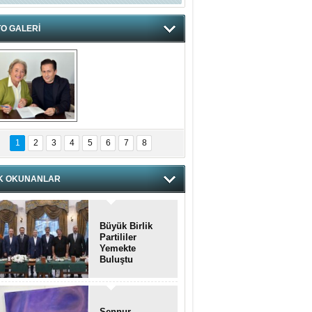
O GALERİ
hnzzzna
1
2
3
4
5
6
7
8
K OKUNANLAR
Büyük Birlik
Partililer
Yemekte
Buluştu
Şennur