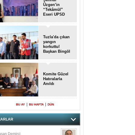
Üzgen’in
“Tekâmül”
Eseri UPSD
2026 Yaz
Sergisi’nde
Sanatseverlerle
Buluştu
Tuzla'da çıkan
yangın
korkuttu!
Başkan Bingöl
olay yerinde..
Komite Güzel
Hatıralarla
Anıldı
|
|
BU AY
BU HAFTA
DÜN
ZARLAR
san Demirci