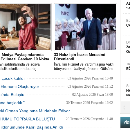
algıç, Türkiye'nin sürdürülebilir
saldırı sonucu hayatını kaybeden Ercan
A
a hedeflerine ulaşabilmesi için
Ekşi (46) son yolculuğuna uğurlandı.
S
slik müşavirliğinin stratejik bir
arak değerlendirilmesi
ğini söyledi.
Bü
Ç
Dr
Za
Ge
l Medya Paylaşımlarında
33 Hafız İçin İcazet Merasimi
 Edilmesi Gereken 10 Nokta
Düzenlendi
Ta
avı saldırılarında ve sosyal
İhya İlim Hizmet ve Yardımlaşma Vakfı
slik tekniklerinde artış
bünyesinde faaliyet gösteren Gülsüm
E
rken sosyal medya üzerinden
Hanım İhya Kız Kur’an Kursu’nda
 aşırı paylaşımlar bu saldırılar
hafızlık eğitimlerini başarıyla
 çocuk katıldı
03 Ağustos 2026 Pazartesi 16:49
eta açık kapı hâline geliyor.
tamamlayan 33 öğrenci için Hafızlık
Se
r Ekonomi Oluşturuyor
İcazet Merasimi düzenlendi.
03 Ağustos 2026 Pazartesi 11:52
H
ı’nda Buluştu
02 Ağustos 2026 Pazar 18:09
N
ına başladık."
30 Temmuz 2026 Perşembe 16:02
Pr
’deki Orman Yangınına Müdahale Ediyor
B
30 Temmuz 2026 Perşembe 12:11
 TOHUMU TOPRAKLA BULUŞTU
29 Temmuz 2026 Çarşamba 11:48
VİD
Yıldönümünde Kabri Başında Anıldı
Fa