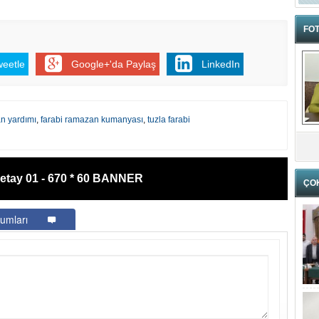
FOT
weetle
Google+'da Paylaş
LinkedIn
n yardımı
,
farabi ramazan kumanyası
,
tuzla farabi
etay 01 - 670 * 60 BANNER
ÇO
umları