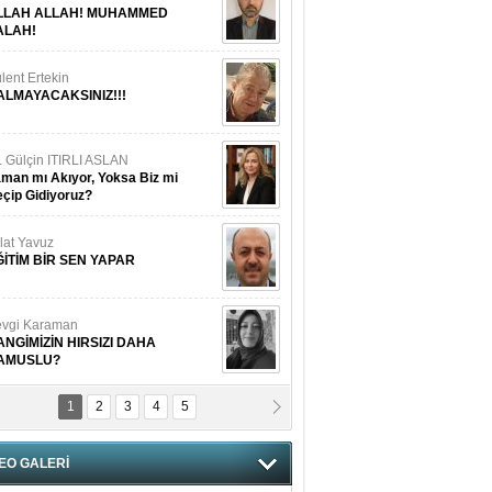
LLAH ALLAH! MUHAMMED
ALAH!
lent Ertekin
ALMAYACAKSINIZ!!!
. Gülçin ITIRLI ASLAN
man mı Akıyor, Yoksa Biz mi
çip Gidiyoruz?
lat Yavuz
ĞİTİM BİR SEN YAPAR
vgi Karaman
ANGİMİZİN HIRSIZI DAHA
AMUSLU?
1
2
3
4
5
of. Dr. Cahit Kurbanoğlu
OSNA-HERSEK VE KUDÜS
EO GALERİ
tma Saçak Akbulut