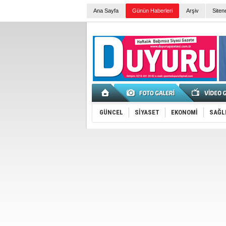
Ana Sayfa
Günün Haberleri
Arşiv
Siten
GÜNCEL
SİYASET
EKONOMİ
SAĞL