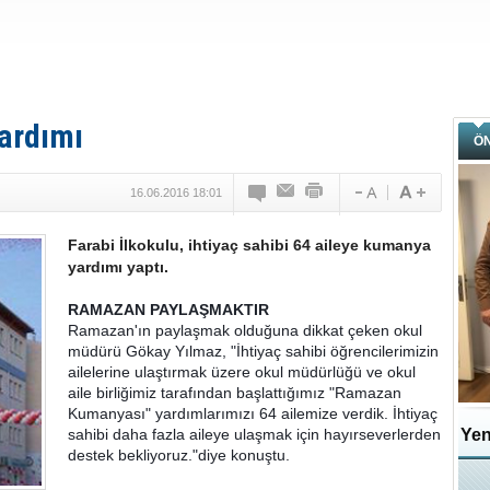
ardımı
Ö
16.06.2016 18:01
Farabi İlkokulu, ihtiyaç sahibi 64 aileye kumanya
yardımı yaptı.
RAMAZAN PAYLAŞMAKTIR
Ramazan'ın paylaşmak olduğuna dikkat çeken okul
müdürü Gökay Yılmaz, "İhtiyaç sahibi öğrencilerimizin
ailelerine ulaştırmak üzere okul müdürlüğü ve okul
aile birliğimiz tarafından başlattığımız "Ramazan
Kumanyası" yardımlarımızı 64 ailemize verdik. İhtiyaç
sahibi daha fazla aileye ulaşmak için hayırseverlerden
Yen
destek bekliyoruz."diye konuştu.