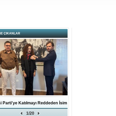
NE ÇIKANLAR
i Parti'ye Katılmayı Reddeden İsim
Pendikli Murat genç yaş
1/20
Zafer Partisi'ne katıldı