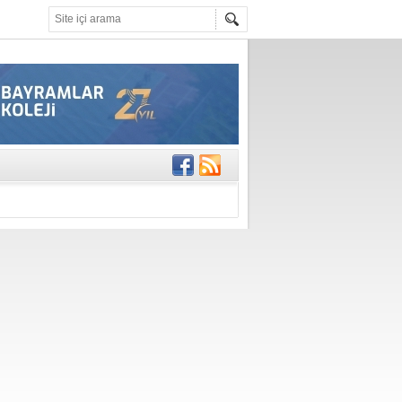
rinde..
katıldı
gisi’nde
DEĞİL, DOĞRU
erildi
n Ercan Ekşi son
ı Selahattin
En Değerli
en 10 Nokta