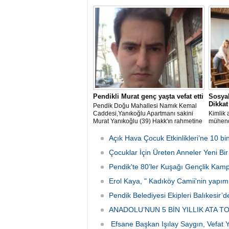
komşularının anlatımıyla vefatının 10
Burak D
yılında hayırla yad edildi.
kalkınm
mühendi
alan ol
gerekti
Pendikli Murat genç yaşta vefat etti
Sosya
Dikkat
Pendik Doğu Mahallesi Namık Kemal
Caddesi,Yanıkoğlu Apartmanı sakini
Kimlik 
Murat Yanıkoğlu (39) Hakk'ın rahmetine
mühendi
kavuşmuştu.
yaşanı
yapılan
Açık Hava Çocuk Etkinlikleri’ne 10 bin
için ad
Çocuklar İçin Üreten Anneler Yeni Bi
Pendik'te 80’ler Kuşağı Gençlik Kamp
Erol Kaya, " Kadıköy Camii'nin yapım
Pendik Belediyesi Ekipleri Balıkesir
ANADOLU’NUN 5 BİN YILLIK ATA
Efsane Başkan Işılay Saygın, Vefat 