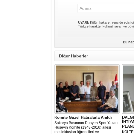
UYARI:
Küfür, hakaret, rencide edici cü
Türkçe karakter kullanılmayan ve büyü
Bu hab
Diğer Haberler
Komite Güzel Hatıralarla Anıldı
DALGI
İHTİY
Sakarya Basınının Duayen Spor Yazarı
PLAN
Hüseyin Komite (1948-2016) ailesi
meslektaşları öğrencileri ve
KOLTEK