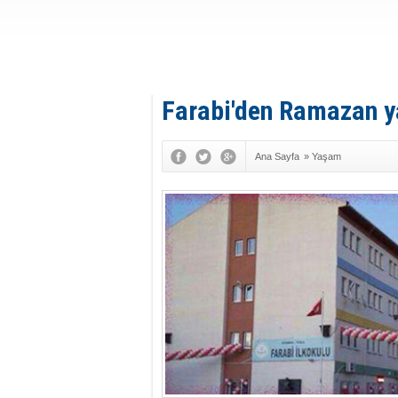
Farabi'den Ramazan y
Ana Sayfa
»
Yaşam