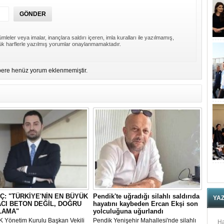
mleler veya imalar, inançlara saldırı içeren, imla kuralları ile yazılmamış,
k harflerle yazılmış yorumlar onaylanmamaktadır.
ere henüz yorum eklenmemiştir.
Ç: "TÜRKİYE'NİN EN BÜYÜK
Pendik'te uğradığı silahlı saldırıda
YA
ACI BETON DEĞİL, DOĞRU
hayatını kaybeden Ercan Ekşi son
LAMA"
yolculuğuna uğurlandı
 Yönetim Kurulu Başkan Vekili
Pendik Yenişehir Mahallesi'nde silahlı
Ha