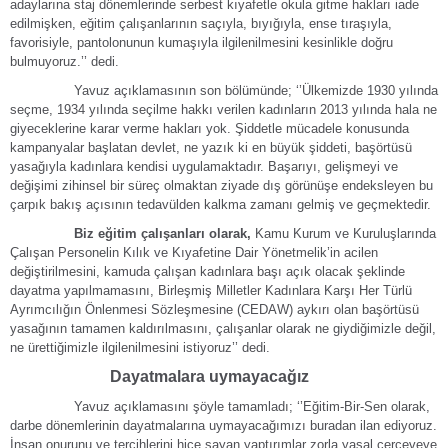
adaylarına staj dönemlerinde serbest kıyafetle okula gitme hakları iade
edilmişken, eğitim çalışanlarının saçıyla, bıyığıyla, ense tıraşıyla,
favorisiyle, pantolonunun kumaşıyla ilgilenilmesini kesinlikle doğru
bulmuyoruz.’’ dedi.
Yavuz açıklamasının son bölümünde; ‘’Ülkemizde 1930 yılında
seçme, 1934 yılında seçilme hakkı verilen kadınların 2013 yılında hala ne
giyeceklerine karar verme hakları yok. Şiddetle mücadele konusunda
kampanyalar başlatan devlet, ne yazık ki en büyük şiddeti, başörtüsü
yasağıyla kadınlara kendisi uygulamaktadır. Başarıyı, gelişmeyi ve
değişimi zihinsel bir süreç olmaktan ziyade dış görünüşe endeksleyen bu
çarpık bakış açısının tedavülden kalkma zamanı gelmiş ve geçmektedir.
Biz eğitim çalışanları olarak,
Kamu Kurum ve Kuruluşlarında
Çalışan Personelin Kılık ve Kıyafetine Dair Yönetmelik’in acilen
değiştirilmesini, kamuda çalışan kadınlara başı açık olacak şeklinde
dayatma yapılmamasını, Birleşmiş Milletler Kadınlara Karşı Her Türlü
Ayrımcılığın Önlenmesi Sözleşmesine (CEDAW) aykırı olan başörtüsü
yasağının tamamen kaldırılmasını, çalışanlar olarak ne giydiğimizle değil,
ne ürettiğimizle ilgilenilmesini istiyoruz’’ dedi.
Dayatmalara uymayacağız
Yavuz açıklamasını şöyle tamamladı; ‘’Eğitim-Bir-Sen olarak,
darbe dönemlerinin dayatmalarına uymayacağımızı buradan ilan ediyoruz.
İnsan onurunu ve tercihlerini hiçe sayan yaptırımlar zorla yasal çerçeveye