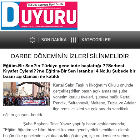
SON DAKİKA
KATEGORİLER
DARBE DÖNEMİNİN İZLERİ SİLİNMELİDİR
Eğitim-Bir Sen?in Türkiye genelinde başlattığı ??Serbest
Kıyafet Eylemi??ne Eğitim-Bir Sen İstanbul 4 No.lu Şubede bir
basın açıklaması ile katıldı.
Kartal Sabri Taşkın İlköğretim Okulu önünde
gerçekleştirilen basın açıklamasına şube
yönetim kurulu üyeleri, şubeye bağlı Kartal,
Pendik, Sultanbeyli, Maltepe, Tuzla ve Adalar
ilçe temsilcilikleri ve çok sayıda sendikalı
eğitim çalışanı katıldı.
Şube Başkanı Talat Yavuz yaptığı basın açıklamasında;
‘’Eğitim-öğretim ve bilim hizmet kolunun genel yetkili sendikası olarak
bugün ülke genelinde sivil itaatsizlik gösteriyor, işe ve derslere serbest