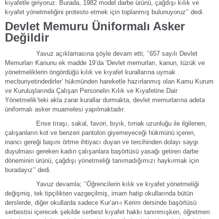
kıyafetle giriyoruz. Burada, 1982 model darbe ürünü, çağdışı kılık ve
kıyafet yönetmeliğini protesto etmek için toplanmış bulunuyoruz’’ dedi.
Devlet Memuru Üniformalı Asker
Değildir
Yavuz açıklamasına şöyle devam etti; ‘’657 sayılı Devlet
Memurları Kanunu ek madde 19’da ‘Devlet memurları, kanun, tüzük ve
yönetmeliklerin öngördüğü kılık ve kıyafet kurallarına uymak
mecburiyetindedirler’ hükmünden hareketle hazırlanmış olan Kamu Kurum
ve Kuruluşlarında Çalışan Personelin Kılık ve Kıyafetine Dair
Yönetmelik’teki akla zarar kurallar durmakta, devlet memurlarına adeta
üniformalı asker muamelesi yapılmaktadır.
Ense tıraşı, sakal, favori, bıyık, tırnak uzunluğu ile ilgilenen,
çalışanların kot ve benzeri pantolon giyemeyeceği hükmünü içeren,
inancı gereği başını örtme ihtiyacı duyan ve tercihinden dolayı saygı
duyulması gereken kadın çalışanlara başörtüsü yasağı getiren darbe
döneminin ürünü, çağdışı yönetmeliği tanımadığımızı haykırmak için
buradayız’’ dedi.
Yavuz devamla; ‘’Öğrencilerin kılık ve kıyafet yönetmeliği
değişmiş, tek tipçilikten vazgeçilmiş, imam hatip okullarında bütün
derslerde, diğer okullarda sadece Kur’an-ı Kerim dersinde başörtüsü
serbestisi içerecek şekilde serbest kıyafet hakkı tanınmışken, öğretmen