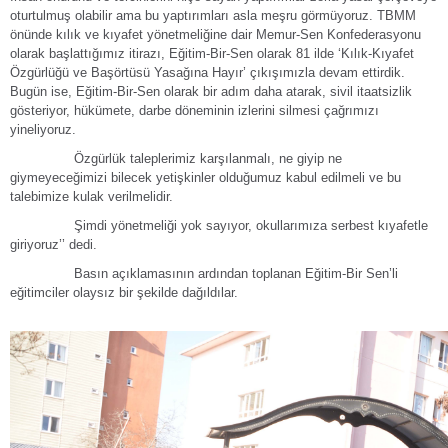
oturtulmuş olabilir ama bu yaptırımları asla meşru görmüyoruz. TBMM
önünde kılık ve kıyafet yönetmeliğine dair Memur-Sen Konfederasyonu
olarak başlattığımız itirazı, Eğitim-Bir-Sen olarak 81 ilde ‘Kılık-Kıyafet
Özgürlüğü ve Başörtüsü Yasağına Hayır’ çıkışımızla devam ettirdik.
Bugün ise, Eğitim-Bir-Sen olarak bir adım daha atarak, sivil itaatsizlik
gösteriyor, hükümete, darbe döneminin izlerini silmesi çağrımızı
yineliyoruz.
Özgürlük taleplerimiz karşılanmalı, ne giyip ne
giymeyeceğimizi bilecek yetişkinler olduğumuz kabul edilmeli ve bu
talebimize kulak verilmelidir.
Şimdi yönetmeliği yok sayıyor, okullarımıza serbest kıyafetle
giriyoruz’’ dedi.
Basın açıklamasının ardından toplanan Eğitim-Bir Sen’li
eğitimciler olaysız bir şekilde dağıldılar.