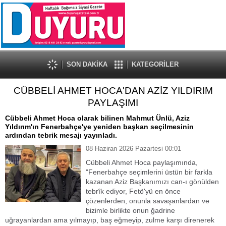
SON DAKİKA
KATEGORİLER
CÜBBELİ AHMET HOCA'DAN AZİZ YILDIRIM
PAYLAŞIMI
Cübbeli Ahmet Hoca olarak bilinen Mahmut Ünlü, Aziz
Yıldırım'ın Fenerbahçe'ye yeniden başkan seçilmesinin
ardından tebrik mesajı yayınladı.
08 Haziran 2026 Pazartesi 00:01
Cübbeli Ahmet Hoca paylaşımında,
"Fenerbahçe seçimlerini üstün bir farkla
kazanan Aziz Başkanımızı can-ı gönülden
tebrîk ediyor, Fetö'yü en önce
çözenlerden, onunla savaşanlardan ve
bizimle birlikte onun ğadrine
uğrayanlardan ama yılmayıp, baş eğmeyip, zulme karşı direnerek