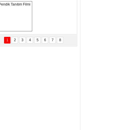
ANAL KERHANE!
tma Daştan
eftun Olmak
Pendik Tanıtım 
Filmi
1
2
3
4
5
6
7
8
bas Levent Ertekin
nal Medyanın Dijital Savaş Alanı
 İtibar Suikastları: Kızılay Örneği
it Kahyaoğlu
iz Türk Milleti Tarih Yazdı!
of.Dr.Hamdi Temel
z Böyle Bir Yozgat'ta Büyüdük
vza Zeybek
İR MİLLETİN TEKRAR DESTAN
AZMASI