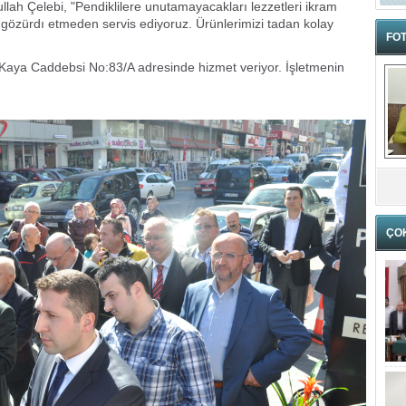
llah Çelebi, "Pendiklilere unutamayacakları lezzetleri ikram
yı gözürdı etmeden servis ediyoruz. Ürünlerimizi tadan kolay
FOT
 Kaya Caddebsi No:83/A adresinde hizmet veriyor. İşletmenin
ÇO