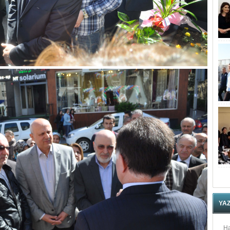
YA
Ha