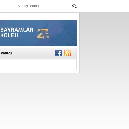
rinde..
katıldı
gisi’nde
DEĞİL, DOĞRU
erildi
n Ercan Ekşi son
ı Selahattin
En Değerli
en 10 Nokta