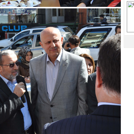
S
Fa
M
Ab
Sa
ve
Üm
Az
Pr
Bi
Ra
B
Y