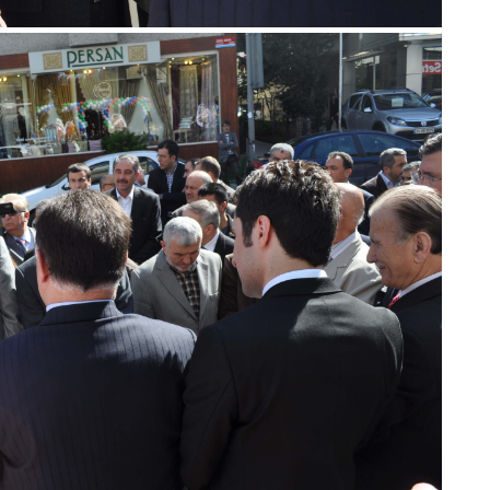
Be
1
Z
Do
Ne
Çe
Ab
1
İb
Dİ
M
Ha
S
P
Em
“
M