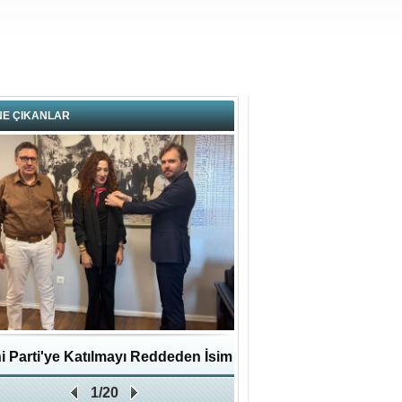
NE ÇIKANLAR
i Parti'ye Katılmayı Reddeden İsim
Pendikli Murat genç yaş
1/20
Zafer Partisi'ne katıldı