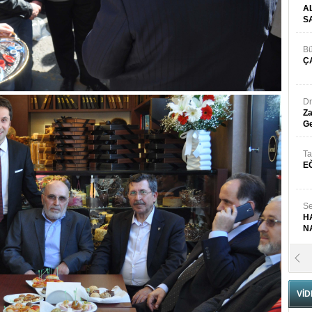
A
S
Bü
Ç
Dr
Za
Ge
Ta
E
Se
H
N
Pr
B
VİD
Fa