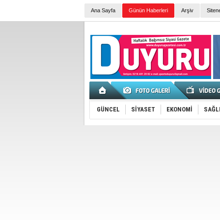
Ana Sayfa
Günün Haberleri
Arşiv
Siten
GÜNCEL
SİYASET
EKONOMİ
SAĞL