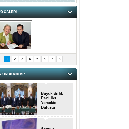
O GALERİ
hnzzzna
1
2
3
4
5
6
7
8
K OKUNANLAR
Büyük Birlik
Partililer
Yemekte
Buluştu
Şennur