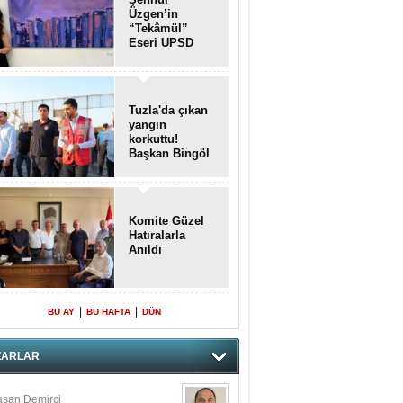
Üzgen’in
“Tekâmül”
Eseri UPSD
2026 Yaz
Sergisi’nde
Sanatseverlerle
Buluştu
Tuzla'da çıkan
yangın
korkuttu!
Başkan Bingöl
olay yerinde..
Komite Güzel
Hatıralarla
Anıldı
|
|
BU AY
BU HAFTA
DÜN
ZARLAR
san Demirci