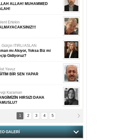
LLAH ALLAH! MUHAMMED
ALAH!
lent Ertekin
ALMAYACAKSINIZ!!!
. Gülçin ITIRLI ASLAN
man mı Akıyor, Yoksa Biz mi
çip Gidiyoruz?
lat Yavuz
ĞİTİM BİR SEN YAPAR
vgi Karaman
ANGİMİZİN HIRSIZI DAHA
AMUSLU?
1
2
3
4
5
of. Dr. Cahit Kurbanoğlu
OSNA-HERSEK VE KUDÜS
EO GALERİ
tma Saçak Akbulut