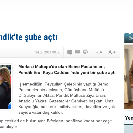
dik'te şube açtı
Ö
24.03.2014 00:00
Merkezi Maltepe'de olan Bemo Pastaneleri,
Pendik Erol Kaya Caddesi'nde yeni bir şube açtı.
İşletmeciliğini Feyzullah Çelebi'nin yaptığı Bemol
Pastanelerinin açılışına, Gümüşhane Müftüsü
Dr.Süleyman Aktaş, Pendik Müftüsü Ziya Ersin,
Anadolu Yakası Gazeteciler Cemiyeti başkanı Ümit
Kahyaoğlu, bazı eski milletvekilleri, davetliler ve çok
sayıda vatandaş katıldı.
Yen
p çeşitleri de bulunuyor. Biftekten, bonfileye kadar her çeşit
sunuluyor.