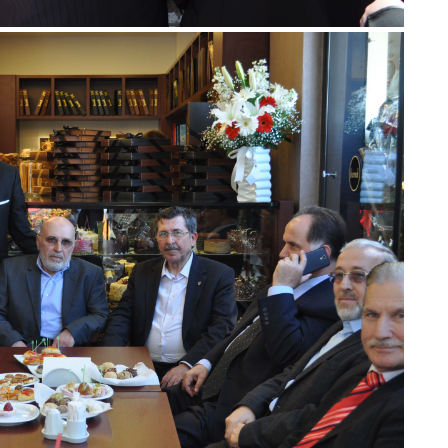
Er
Y
Eb
Ba
O
O
Ç
Co
ES
Un
1
Ce
Vi
Bu
Ed
Ku