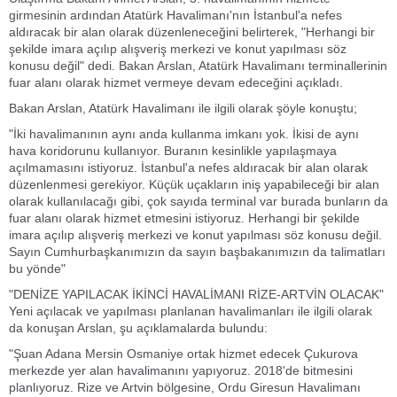
girmesinin ardından Atatürk Havalimanı'nın İstanbul'a nefes
aldıracak bir alan olarak düzenleneceğini belirterek, "Herhangi bir
şekilde imara açılıp alışveriş merkezi ve konut yapılması söz
konusu değil" dedi. Bakan Arslan, Atatürk Havalimanı terminallerinin
fuar alanı olarak hizmet vermeye devam edeceğini açıkladı.
Bakan Arslan, Atatürk Havalimanı ile ilgili olarak şöyle konuştu;
"İki havalimanının aynı anda kullanma imkanı yok. İkisi de aynı
hava koridorunu kullanıyor. Buranın kesinlikle yapılaşmaya
açılmamasını istiyoruz. İstanbul'a nefes aldıracak bir alan olarak
düzenlenmesi gerekiyor. Küçük uçakların iniş yapabileceği bir alan
olarak kullanılacağı gibi, çok sayıda terminal var burada bunların da
fuar alanı olarak hizmet etmesini istiyoruz. Herhangi bir şekilde
imara açılıp alışveriş merkezi ve konut yapılması söz konusu değil.
Sayın Cumhurbaşkanımızın da sayın başbakanımızın da talimatları
bu yönde"
"DENİZE YAPILACAK İKİNCİ HAVALİMANI RİZE-ARTVİN OLACAK"
Yeni açılacak ve yapılması planlanan havalimanları ile ilgili olarak
da konuşan Arslan, şu açıklamalarda bulundu:
"Şuan Adana Mersin Osmaniye ortak hizmet edecek Çukurova
merkezde yer alan havalimanını yapıyoruz. 2018'de bitmesini
planlıyoruz. Rize ve Artvin bölgesine, Ordu Giresun Havalimanı