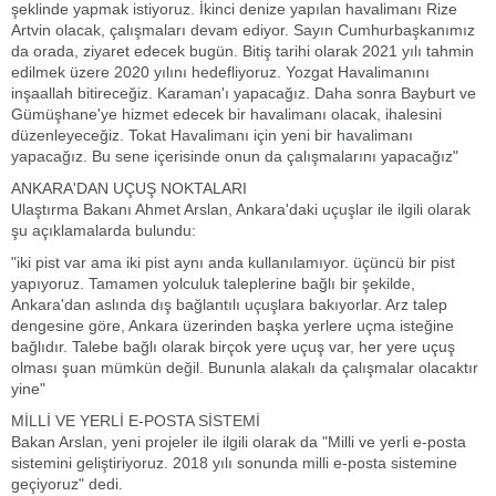
şeklinde yapmak istiyoruz. İkinci denize yapılan havalimanı Rize
Artvin olacak, çalışmaları devam ediyor. Sayın Cumhurbaşkanımız
da orada, ziyaret edecek bugün. Bitiş tarihi olarak 2021 yılı tahmin
edilmek üzere 2020 yılını hedefliyoruz. Yozgat Havalimanını
inşaallah bitireceğiz. Karaman'ı yapacağız. Daha sonra Bayburt ve
Gümüşhane'ye hizmet edecek bir havalimanı olacak, ihalesini
düzenleyeceğiz. Tokat Havalimanı için yeni bir havalimanı
yapacağız. Bu sene içerisinde onun da çalışmalarını yapacağız"
ANKARA'DAN UÇUŞ NOKTALARI
Ulaştırma Bakanı Ahmet Arslan, Ankara'daki uçuşlar ile ilgili olarak
şu açıklamalarda bulundu:
"iki pist var ama iki pist aynı anda kullanılamıyor. üçüncü bir pist
yapıyoruz. Tamamen yolculuk taleplerine bağlı bir şekilde,
Ankara'dan aslında dış bağlantılı uçuşlara bakıyorlar. Arz talep
dengesine göre, Ankara üzerinden başka yerlere uçma isteğine
bağlıdır. Talebe bağlı olarak birçok yere uçuş var, her yere uçuş
olması şuan mümkün değil. Bununla alakalı da çalışmalar olacaktır
yine"
MİLLİ VE YERLİ E-POSTA SİSTEMİ
Bakan Arslan, yeni projeler ile ilgili olarak da "Milli ve yerli e-posta
sistemini geliştiriyoruz. 2018 yılı sonunda milli e-posta sistemine
geçiyoruz" dedi.