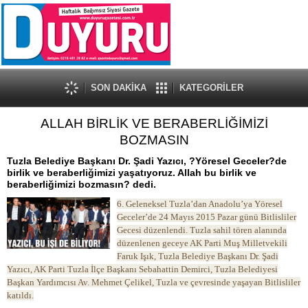
SON DAKİKA
KATEGORİLER
ALLAH BİRLİK VE BERABERLİĞİMİZİ
BOZMASIN
Tuzla Belediye Başkanı Dr. Şadi Yazıcı, ?Yöresel Geceler?de
birlik ve beraberliğimizi yaşatıyoruz. Allah bu birlik ve
beraberliğimizi bozmasın? dedi.
6. Geleneksel Tuzla’dan Anadolu’ya Yöresel
Geceler’de 24 Mayıs 2015 Pazar günü Bitlisliler
Gecesi düzenlendi. Tuzla sahil tören alanında
düzenlenen geceye AK Parti Muş Milletvekili
Faruk Işık, Tuzla Belediye Başkanı Dr. Şadi
Yazıcı, AK Parti Tuzla İlçe Başkanı Sebahattin Demirci, Tuzla Belediyesi
Başkan Yardımcısı Av. Mehmet Çelikel, Tuzla ve çevresinde yaşayan Bitlisliler
katıldı.