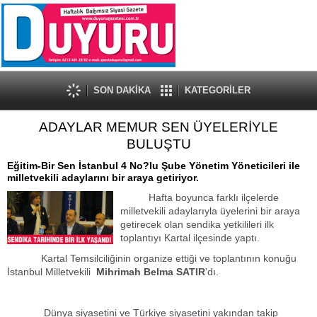
SON DAKİKA
KATEGORİLER
ADAYLAR MEMUR SEN ÜYELERİYLE
BULUŞTU
Eğitim-Bir Sen İstanbul 4 No?lu Şube Yönetim Yöneticileri ile
milletvekili adaylarını bir araya getiriyor.
Hafta boyunca farklı ilçelerde
milletvekili adaylarıyla üyelerini bir araya
getirecek olan sendika yetkilileri ilk
toplantıyı Kartal ilçesinde yaptı.
Kartal Temsilciliğinin organize ettiği ve toplantının konuğu
İstanbul Milletvekili
Mihrimah Belma SATIR
’dı.
Dünya siyasetini ve Türkiye siyasetini yakından takip