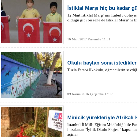
İstiklal Marşı hiç bu kadar 
12 Mart İstiklal Marşı' nın Kabulü dolayıs
olduğu gibi bu sene de İstiklal Marşı' nı
16 Mart 2017 Perşembe 11:01
Okulu baştan sona istedikler
Tuzla Farabi İlkokulu, öğrencilerin sevdi
09 Kasım 2016 Çarşamba 17:17
Minicik yürekleriyle Afrikalı
İstanbul İl Milli Eğitim Müdürlüğü ile Fa
imzalanan "İyilik Okulu Projesi" kapsamı
açtılar.