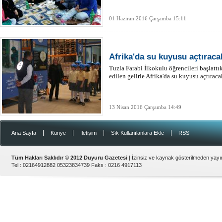
01 Haziran 2016 Çarşamba 15:11
Afrika'da su kuyusu açtıraca
Tuzla Farabi İlkokulu öğrencileri başlatt
edilen gelirle Afrika'da su kuyusu açtıraca
13 Nisan 2016 Çarşamba 14:49
|
|
|
|
Ana Sayfa
Künye
İletişim
Sık Kullanılanlara Ekle
RSS
Tüm Hakları Saklıdır © 2012
Duyuru Gazetesi
| İzinsiz ve kaynak gösterilmeden yay
Tel :
02164912882 05323834739
Faks :
0216 4917113