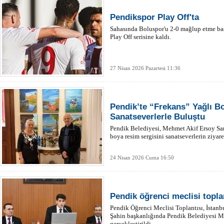
Pendikspor Play Off'ta
Sahasında Boluspor'u 2-0 mağlup etme ba
Play Off serisine kaldı.
27 Nisan 2026 Pazartesi 11:36
Pendik’te “Frekans” Yağlı B
Sanatseverlerle Buluştu
Pendik Belediyesi, Mehmet Akif Ersoy San
boya resim sergisini sanatseverlerin ziyare
24 Nisan 2026 Cuma 16:50
Pendik öğrenci meclisi topla
Pendik Öğrenci Meclisi Toplantısı, İstanb
Şahin başkanlığında Pendik Belediyesi M
gerçekleştirildi.