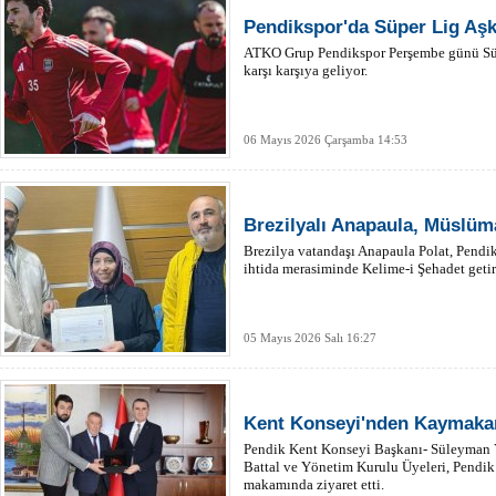
Pendikspor'da Süper Lig Aşk
ATKO Grup Pendikspor Perşembe günü Sü
karşı karşıya geliyor.
06 Mayıs 2026 Çarşamba 14:53
Brezilyalı Anapaula, Müslüm
Brezilya vatandaşı Anapaula Polat, Pendik
ihtida merasiminde Kelime-i Şehadet get
05 Mayıs 2026 Salı 16:27
Kent Konseyi'nden Kaymakam 
Pendik Kent Konseyi Başkanı- Süleyman
Battal ve Yönetim Kurulu Üyeleri, Pend
makamında ziyaret etti.