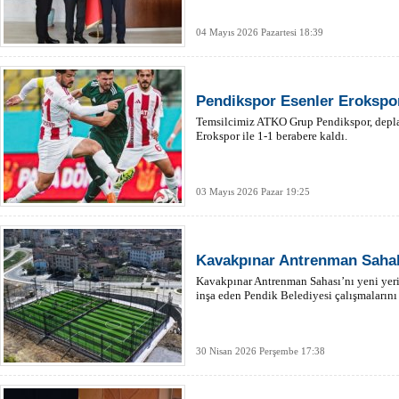
04 Mayıs 2026 Pazartesi 18:39
Pendikspor Esenler Erokspor
Temsilcimiz ATKO Grup Pendikspor, depl
Erokspor ile 1-1 berabere kaldı.
03 Mayıs 2026 Pazar 19:25
Kavakpınar Antrenman Sahal
Kavakpınar Antrenman Sahası’nı yeni yer
inşa eden Pendik Belediyesi çalışmaların
30 Nisan 2026 Perşembe 17:38