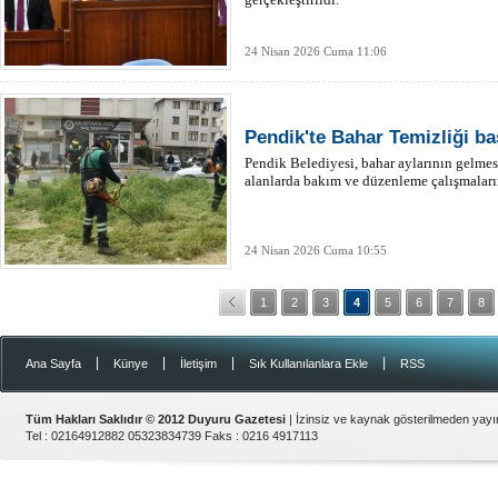
24 Nisan 2026 Cuma 11:06
Pendik'te Bahar Temizliği ba
Pendik Belediyesi, bahar aylarının gelmesi
alanlarda bakım ve düzenleme çalışmaların
24 Nisan 2026 Cuma 10:55
1
2
3
4
5
6
7
8
|
|
|
|
Ana Sayfa
Künye
İletişim
Sık Kullanılanlara Ekle
RSS
Tüm Hakları Saklıdır © 2012
Duyuru Gazetesi
| İzinsiz ve kaynak gösterilmeden yay
Tel :
02164912882 05323834739
Faks :
0216 4917113