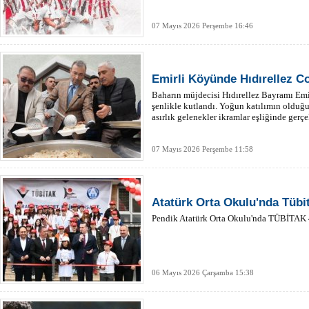
07 Mayıs 2026 Perşembe 16:46
Emirli Köyünde Hıdırellez C
Baharın müjdecisi Hıdırellez Bayramı E
şenlikle kutlandı. Yoğun katılımın olduğu 
asırlık gelenekler ikramlar eşliğinde gerçek
07 Mayıs 2026 Perşembe 11:58
Atatürk Orta Okulu'nda Tübit
Pendik Atatürk Orta Okulu'nda TÜBİTAK 40
06 Mayıs 2026 Çarşamba 15:38