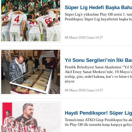
Süper Lig Hedefi Başka Baha
Süper Lig'e yükselme Play Off serisi 1. 
Pendikspor, Süper Lig hayallerini başka ba
08 Mayıs 2026 Cuma 14:57
Yıl Sonu Sergileri’nin İlki Ba
Pendik Belediyesi Sanat Akademisi “Yıl S
Akif Ersoy Sanat Merkezi’nde, 19 Mayıs’a 
tezhip, çini, sedef kakma, kat’ı ve hüsn-i 
alıyor.
08 Mayıs 2026 Cuma 14:37
Haydi Pendikspor! Süper Lig
Temsilcimiz ATKO Grup Pendikspor bu ak
ile Play Off ilk turunda karşı karşıya geliy