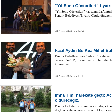
“Yıl Sonu Gösterileri” tiyatr
“Yıl Sonu Gösterileri” kapsamında Atatür
Pendik Belediyesi Tiyatro Okulu öğrencil
28 Nisan 2026 Salı 14:54
Fazıl Aydın Bu Kez Millet B
Pendik Belediyesi tarafından düzenlenen k
tasavvuf müziğinin sevilen isimlerinden 
konser verdi.
28 Nisan 2026 Salı 11:40
İmha Timi harekete geçti: A
öldüreceğiz..
Pendik Belediyesi, sivrisinek ve diğer kent
ilaçlama çalışmalarına başladı. Ekipler, öz