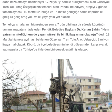
daha
imza atmaya hazırlanıyor. Güzelyalı’yı sahille buluşturacak olan Güzelyalı
Tren Yolu Araç
Üstgeçidi’nin temelini atan Pendik Belediyesi, projeyi 7 günde
tamamlayacak. 40 metre uzunluğa
ve 15 metre genişliğe sahip köprüde iki
gidiş-iki geliş araç yolu ve iki yaya yolu yer
alacak.
Temel çalışmalarının bitmesinden sonra 7 gün gibi kısa bir sürede köprünün
tamamlanacağını
ifade eden Pendik Belediye Başkanı
Dr. Kenan Şahin, “Hem
yatırımın niteliği, hem de yapım
süresi ile bir ilki başarmış olacağız”
dedi. 19
Mart’ta hizmete açılması beklenen Güzelyalı
Tren Yolu Araç Üstgeçidi, 2 milyon
liraya mal olacak. Köprü, bir ilçe belediyesinin kendi
bütçesinden karşılayarak
yapmasıyla da Türkiye’de ilklerden biri gerçekleştirilmiş olacak.