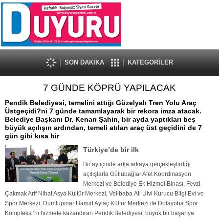
SON DAKİKA
KATEGORİLER
7 GÜNDE KÖPRÜ YAPILACAK
Pendik Belediyesi, temelini attığı Güzelyalı Tren Yolu Araç
Üstgeçidi?ni 7 günde tamamlayarak bir rekora imza atacak.
Belediye Başkanı Dr. Kenan Şahin, bir ayda yaptıkları beş
büyük açılışın ardından, temeli atılan araç üst geçidini de 7
gün gibi kısa bir
Türkiye’de bir ilk
Bir ay içinde arka arkaya gerçekleştirdiği
açılışlarla Güllübağlar Afet Koordinasyon
Merkezi
ve Belediye Ek Hizmet Binası, Fevzi
Çakmak Arif Nihat Asya Kültür Merkezi, Velibaba
Ali Ulvi Kurucu Bilgi Evi ve
Spor Merkezi, Dumlupınar Hamid Aytaç Kültür Merkezi ile
Dolayoba Spor
Kompleksi’ni hizmete kazandıran Pendik Belediyesi, büyük bir başarıya