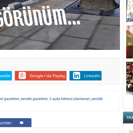
weetle
Google+'da Paylaş
LinkedIn
el gazeteler
,
pendik gazeteler
,
3 ayda bitmesi planlanan
,
pendik
YA
umları
Dr