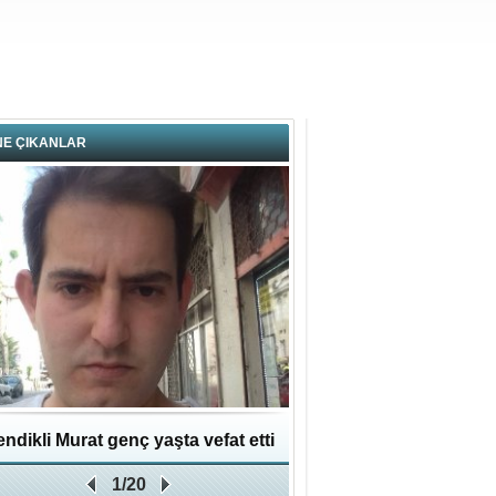
NE ÇIKANLAR
ndikli Murat genç yaşta vefat etti
Hikmet Bayraklı: Kent
1/20
Geleceğe Yapılan En Değe