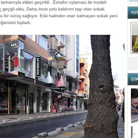
a tamamıyla elden geçirildi. Esnafın oylaması ile modeli
ç geçişli oldu. Daha önce yolu kaldırım taşı olan sokak
FOT
lu bir sürüş sağlıyor. Eski halinden eser kalmayan sokak yeni
ğenisini topladı.
ÇO