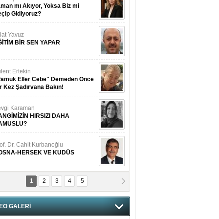
man mı Akıyor, Yoksa Biz mi
çip Gidiyoruz?
lat Yavuz
ĞİTİM BİR SEN YAPAR
lent Ertekin
Pamuk Eller Cebe" Demeden Önce
r Kez Şadırvana Bakın!
vgi Karaman
ANGİMİZİN HIRSIZI DAHA
AMUSLU?
of. Dr. Cahit Kurbanoğlu
OSNA-HERSEK VE KUDÜS
1
2
3
4
5
tma Saçak Akbulut
ANAL KERHANE!
EO GALERİ
tma Daştan