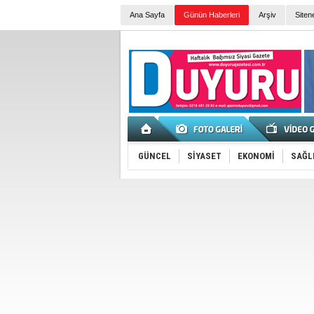
Ana Sayfa
Günün Haberleri
Arşiv
Siten
GÜNCEL
SİYASET
EKONOMİ
SAĞL