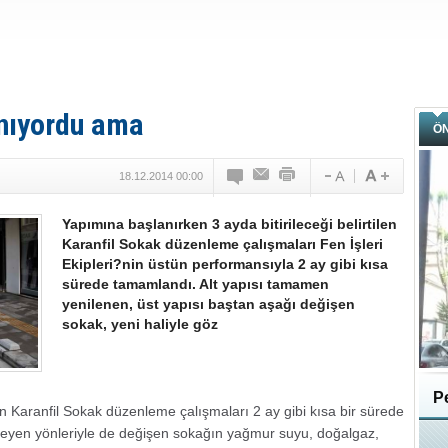
anıyordu ama
Ö
18.12.2014 00:00
Yapımına başlanırken 3 ayda bitirileceği belirtilen
Karanfil Sokak düzenleme çalışmaları Fen İşleri
Ekipleri?nin üstün performansıyla 2 ay gibi kısa
sürede tamamlandı. Alt yapısı tamamen
yenilenen, üst yapısı baştan aşağı değişen
sokak, yeni haliyle göz
Pe
 Karanfil Sokak düzenleme çalışmaları 2 ay gibi kısa bir sürede
yen yönleriyle de değişen sokağın yağmur suyu, doğalgaz,