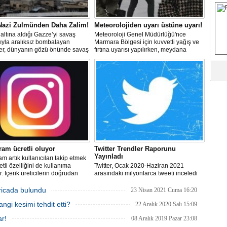
M
 Nazi Zulmünden Daha Zalim!
Meteorolojiden uyarı üstüne uyarı!
altına aldığı Gazze’yi savaş
Meteoroloji Genel Müdürlüğü'nce
Ha
ıyla aralıksız bombalayan
Marmara Bölgesi için kuvvetli yağış ve
İ
ler, dünyanın gözü önünde savaş
fırtına uyarısı yapılırken, meydana
K
lerken, Nazileri aratmayan
gelebilecek olumsuzluklara karşı
er sergiliyorlar.
dikkatli olunması istendi.
Ab
Sa
ve
Üm
Az
ram ücretli oluyor
Twitter Trendler Raporunu
Pr
Yayınladı
am artık kullanıcıları takip etmek
Bi
etli özelliğini de kullanıma
Twitter, Ocak 2020-Haziran 2021
. İçerik üreticilerin doğrudan
arasındaki milyonlarca tweeti inceledi
lde edebilmesini sağlayan
ve insanların Twitter'da ne tür sohbetler
k sistemi, ülkemizdeki Instagram
yaptığı hakkında daha fazla bilgi
Ra
icada bulundu
23 Nisan 2021 Cuma 16:20
cılarına da sunulacak.
edinmek için önceki 18 ayın (Temmuz
B
gi kesimi tehdit etti?
2018- Aralık 2019) tweetleriyle
22 Aralık 2020 Salı 15:09
Y
karşılaştırdı.
ar!
08 Aralık 2019 Pazar 23:08