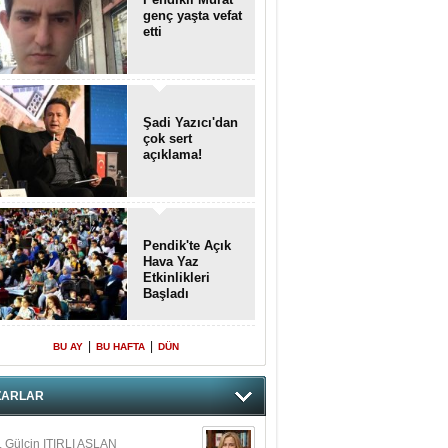
genç yaşta vefat
etti
Şadi Yazıcı'dan
çok sert
açıklama!
Pendik'te Açık
Hava Yaz
Etkinlikleri
Başladı
|
|
BU AY
BU HAFTA
DÜN
ZARLAR
. Gülçin ITIRLI ASLAN