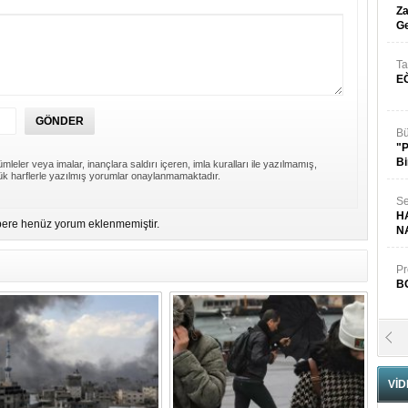
Za
Ge
Ta
E
Bü
"
Bi
mleler veya imalar, inançlara saldırı içeren, imla kuralları ile yazılmamış,
k harflerle yazılmış yorumlar onaylanmamaktadır.
Se
H
ere henüz yorum eklenmemiştir.
N
Pr
B
Fa
S
VİD
Fa