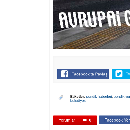
Facebook'ta Paylaş
T
Etiketler:
pendik haberleri
,
pendik yer
belediyesi
Yorumlar
0
Facebook Yor