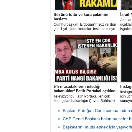
Sözünü tuttu ve kura çekimini
İsrail
başlattı
Abluka 
Cumhurbaşkanı Erdoğan'ın söz verdiği
uçaklar
gibi 1 yıl içinde konutları teslim etmeye
işgalci
başlayan AK Parti hükümeti, 2 ayda 76
suçu iş
bin konut teslim etti. Yılsonuna kadar
görüntül
200 bin konutun teslim edilmesi
hedefleniyor.
6'lı masadakilerin istediği
Instag
bakanlıklar! Fatih Portakal açıkladı
İnstagr
Televizyoncu Fatih Portakal, en çok
için ücr
konuşulan bakanlığın Çevre, Şehircilik
sunuyor
ve İklim Değişikliği Bakanlığı olduğunu
gelir e
söyledi.
aboneli
Başkan Erdoğan Cami cemaatinden r
kullanı
CHP Genel Başkanı bakın bu sefer han
Başkalarını mutlu etmek için yaşıyorl