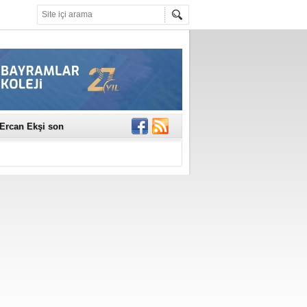
erildi
n Ercan Ekşi son
ı Selahattin
En Değerli
en 10 Nokta
istesi Açıklandı:
Çerkez'den ilk