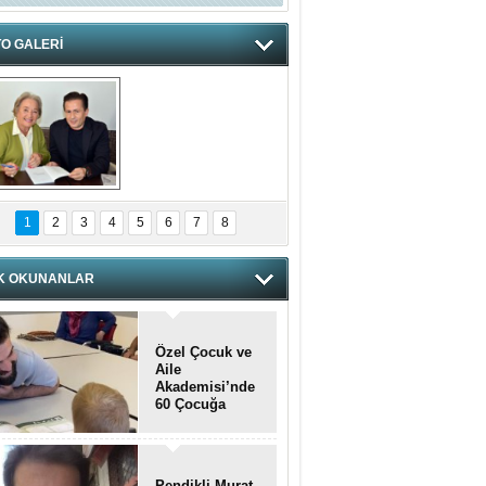
O GALERİ
hnzzzna
1
2
3
4
5
6
7
8
K OKUNANLAR
Özel Çocuk ve
Aile
Akademisi’nde
60 Çocuğa
Hizmet Verildi
Pendikli Murat