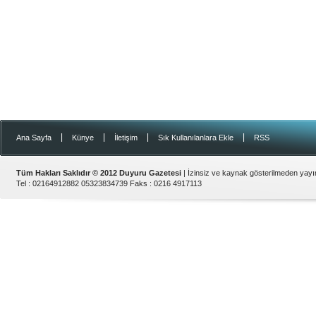
|
|
|
|
Ana Sayfa
Künye
İletişim
Sık Kullanılanlara Ekle
RSS
Tüm Hakları Saklıdır © 2012
Duyuru Gazetesi
| İzinsiz ve kaynak gösterilmeden yay
Tel :
02164912882 05323834739
Faks :
0216 4917113