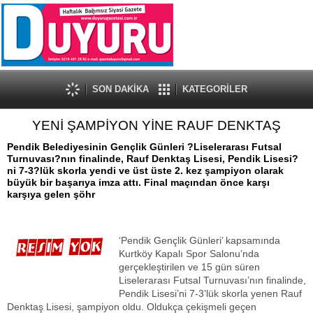
SON DAKİKA
KATEGORİLER
YENİ ŞAMPİYON YİNE RAUF DENKTAŞ
Pendik Belediyesinin Gençlik Günleri ?Liselerarası Futsal
Turnuvası?nın finalinde, Rauf Denktaş Lisesi, Pendik Lisesi?
ni 7-3?lük skorla yendi ve üst üste 2. kez şampiyon olarak
büyük bir başarıya imza attı. Final maçından önce karşı
karşıya gelen şöhr
‘Pendik Gençlik Günleri’ kapsamında
Kurtköy Kapalı Spor Salonu’nda
gerçekleştirilen ve 15 gün süren
Liselerarası Futsal Turnuvası’nın finalinde,
Pendik Lisesi’ni 7-3’lük skorla yenen Rauf
Denktaş Lisesi, şampiyon oldu. Oldukça çekişmeli geçen