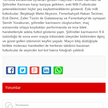
Şöhretler Karması karşı karşıya gelirken; eski Milli Futbolcular
yeteneklerinden hiçbir şey kaybetmediklerini gösterdi. Eski milli
futbolcular; Beşiktaşlı Metin Akçevre, Fenerbahçeli Hakan Tecimer,
Erdi Demir, Zafer Tüzün ile Galatasaray ve Fenerbahçe’de oynayan
Semih Yuvakuran, şöhretler karmasını oluştururken; maç
esnasında ortaya koydukları performansla ve ince bilek
hareketleriyle adeta futbol gösterisi yaptı. Şöhretler karmasının 9-6
üstünlüğü ile sona eren maçta tribündeki izleyiciler birbirinden ilginç
ve güzel golleri izlemenin keyfini yaşadı. Maçın bitiş düdüğüyle
birlikte mütevazı hareketleri ile herkesin takdirini kazanan
futbolcular ile seyirciler bol bol hatıra fotoğrafı çektirdi.
Yorumlar