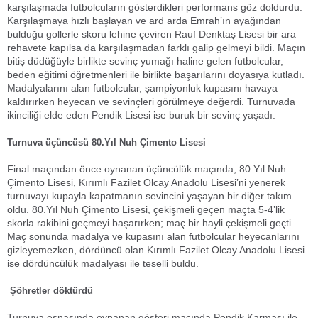
karşılaşmada futbolcuların gösterdikleri performans göz doldurdu.
Karşılaşmaya hızlı başlayan ve ard arda Emrah’ın ayağından
bulduğu gollerle skoru lehine çeviren Rauf Denktaş Lisesi bir ara
rehavete kapılsa da karşılaşmadan farklı galip gelmeyi bildi. Maçın
bitiş düdüğüyle birlikte sevinç yumağı haline gelen futbolcular,
beden eğitimi öğretmenleri ile birlikte başarılarını doyasıya kutladı.
Madalyalarını alan futbolcular, şampiyonluk kupasını havaya
kaldırırken heyecan ve sevinçleri görülmeye değerdi. Turnuvada
ikinciliği elde eden Pendik Lisesi ise buruk bir sevinç yaşadı.
Turnuva üçüncüsü 80.Yıl Nuh Çimento Lisesi
Final maçından önce oynanan üçüncülük maçında, 80.Yıl Nuh
Çimento Lisesi, Kırımlı Fazilet Olcay Anadolu Lisesi’ni yenerek
turnuvayı kupayla kapatmanın sevincini yaşayan bir diğer takım
oldu. 80.Yıl Nuh Çimento Lisesi, çekişmeli geçen maçta 5-4’lik
skorla rakibini geçmeyi başarırken; maç bir hayli çekişmeli geçti.
Maç sonunda madalya ve kupasını alan futbolcular heyecanlarını
gizleyemezken, dördüncü olan Kırımlı Fazilet Olcay Anadolu Lisesi
ise dördüncülük madalyası ile teselli buldu.
Şöhretler döktürdü
Turnuva esnasında oynanan gösteri maçında Pendik Karması ile