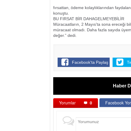
fırsattan, ödeme kolaylıklarından faydalansı
konuştu.
BU FIRSAT BİR DAHAGELMEYEBİLİR
Müracaatların, 2 Mayıs’ta sona ereceği bil
müracaat olmadı. Daha fazla sayıda üyemi
değer.” dedi.
Facebook'ta Paylaş
T
Haber D
Yorumlar
0
Facebook Yor