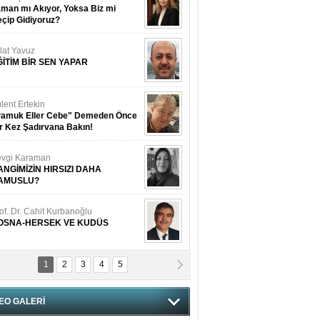
man mı Akıyor, Yoksa Biz mi
çip Gidiyoruz?
lat Yavuz
ĞİTİM BİR SEN YAPAR
lent Ertekin
Pamuk Eller Cebe" Demeden Önce
r Kez Şadırvana Bakın!
vgi Karaman
ANGİMİZİN HIRSIZI DAHA
AMUSLU?
of. Dr. Cahit Kurbanoğlu
OSNA-HERSEK VE KUDÜS
1
2
3
4
5
tma Saçak Akbulut
ANAL KERHANE!
EO GALERİ
tma Daştan