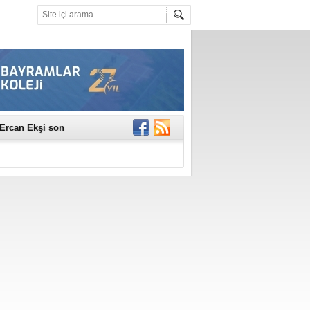
erildi
n Ercan Ekşi son
ı Selahattin
En Değerli
en 10 Nokta
istesi Açıklandı:
Çerkez'den ilk