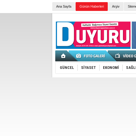
Ana Sayfa
Günün Haberleri
Arşiv
Siten
GÜNCEL
SİYASET
EKONOMİ
SAĞL