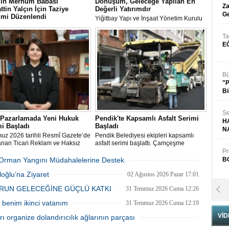
n'ın Merhum Babası
Dönüşüm, Geleceğe Yapılan En
Za
ttin Yalçın İçin Taziye
Değerli Yatırımdır
Ge
imi Düzenlendi
Yiğitbay Yapı ve İnşaat Yönetim Kurulu
Sen Genel Başkanı Ali Yalçın'ın
Başkanı, İnşaat Mühendisi Hikmet
-i Rahman'a kavuşan kıymetli
Bayraklı, emlak ve gayrimenkul
Ta
Selahattin Yalçın için, Eğitim-Bir-
danışmanı Aslı Alan’ı çalışma ofisinde
E
anbul Şubelerinin
ağırladı
zasyonuyla 1 Ağustos Cumartesi
ultanbeyli Abdurrahmangazi
de taziye merasimi düzenlendi.
Bü
"
Bi
Se
l Pazarlamada Yeni Hukuk
Pendik'te Kapsamlı Asfalt Serimi
H
i Başladı
Başladı
N
uz 2026 tarihli Resmî Gazete’de
Pendik Belediyesi ekipleri kapsamlı
anan Ticari Reklam ve Haksız
asfalt serimi başlattı. Çamçeşme
Uygulamalar Yönetmeliği
Mahallesi Aydınlı Caddesi’nde çalışan
Pr
ikleri, 1 Ağustos itibarıyla
ekipler, caddenin Kemalpaşa ile Misakı
ki Orman Yangını Müdahalelerine Destek
B
ğe giriyor.
Milli Caddeleri arasında kalan yaklaşık
03 Ağustos 2026 Pazartesi 11:55
oğlu’na Ziyaret
400 metrelik bölümü ile caddeye bağlı
02 Ağustos 2026 Pazar 17:01
ara sokakları asfaltlıyor.
RUN GELECEĞİNE GÜÇLÜ KATKI
31 Temmuz 2026 Cuma 12:26
Fa
S
benim ikinci vatanım
31 Temmuz 2026 Cuma 12:19
VİD
 organize dolandırıcılık ağlarının parçası
31 Temmuz 2026 Cuma 12:10
Fa