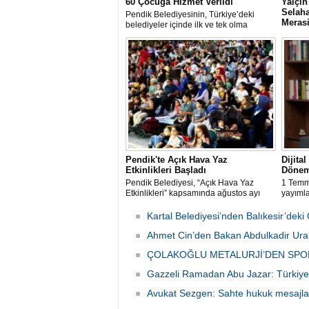
60 Çocuğa Hizmet Verildi
Yalçı
Selaha
Pendik Belediyesinin, Türkiye’deki
Meras
belediyeler içinde ilk ve tek olma
özelliği taşıyan “Özel Çocuk ve Aile
Memur-
Akademisi” programından ilk dönemde
rahmet
60 özel çocuk yararlandı.
babası 
Sen İst
organi
günü S
Camii'n
Pendik'te Açık Hava Yaz
Dijita
Etkinlikleri Başladı
Dönem
Pendik Belediyesi, “Açık Hava Yaz
1 Temm
Etkinlikleri” kapsamında ağustos ayı
yayıml
boyunca çocuk sineması, sinema
Ticari 
geceleri ve açık hava tiyatrolarıyla
değişikl
Kartal Belediyesi’nden Balıkesir’de
vatandaşları kültür ve sanat
yürürlü
etkinliklerinde buluşturuyor.
Ahmet Cin’den Bakan Abdulkadir Ural
ÇOLAKOĞLU METALURJİ’DEN SPO
Gazzeli Ramadan Abu Jazar: Türkiye 
Avukat Sezgen: Sahte hukuk mesajları