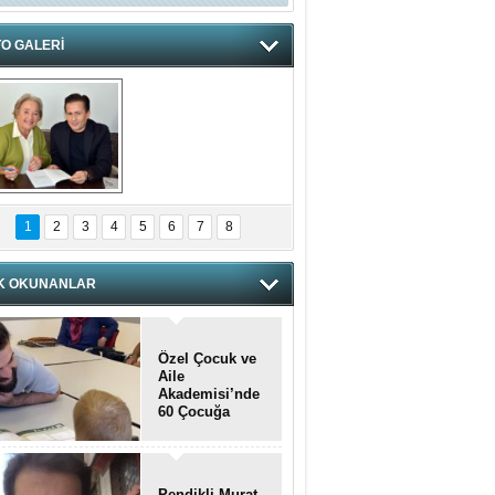
O GALERİ
hnzzzna
1
2
3
4
5
6
7
8
K OKUNANLAR
Özel Çocuk ve
Aile
Akademisi’nde
60 Çocuğa
Hizmet Verildi
Pendikli Murat