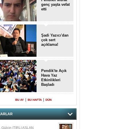
genç yaşta vefat
etti
Şadi Yazıcı'dan
çok sert
açıklama!
Pendik'te Açık
Hava Yaz
Etkinlikleri
Başladı
|
|
BU AY
BU HAFTA
DÜN
ZARLAR
. Gülçin ITIRLI ASLAN