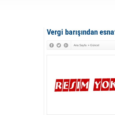
Vergi barışından esn
Ana Sayfa
»
Güncel