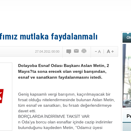
afımız mutlaka faydalanmalı
Ö
27.04.2011 00:00
Dolayoba Esnaf Odası Başkanı Aslan Metin, 2
Mayıs?ta sona erecek olan vergi barışından,
esnaf ve sanatkarın faydalanmasını istedi.
Geniş kapsamlı vergi barışının, kaçırılmayacak bir
fırsat olduğu nitelendirmesinde bulunan Aslan Metin,
tüm esnaf ve sanatkarı, bu fırsatı değerlendirmeye
davet etti.
Pe
BORÇLARDA İNDİRİMVE TAKSİT VAR
n Oda’ya borcu olan esnaflar içinde cazip indirimler
bulunduğunu kaydeden Metin, “Odamız üyesi