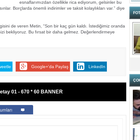
esnaflarımızdan özellikle rica ediyorum, gelsinler bu
nlar. Borçlarda önemli indirimler ve taksit kolaylıkları var.” diye
FOT
gisini de veren Metin, “Son bir kaç gün kaldı. İstediğimiz oranda
zi bekliyoruz. Bu fırsat bir daha gelmez. Değerlendirmeye
weetle
Google+'da Paylaş
LinkedIn
ÇO
etay 01 - 670 * 60 BANNER
umları