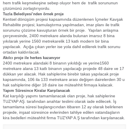
hem trafik keşmekeşine sebep oluyor hem de trafik sorununun
çözümünü zorlaştırıyordu.
Tuzla Belediyesi’nden örnek proje
Kentsel dönüşüm projesi kapsamında düzenlenen İçmeler Kavşak
Rehabilite projesi; kamulaştırma yapılmadan, imar planı ile trafik
sorununu çözüme kavuşturan örnek bir proje. Yapılan anlaşma
çerçevesinde, 2400 metrekare alanda bulunan imarsız 8 bina
yıkılarak yerine 1560 metrekarelik 13 katlı modern bir bina
yapılacak. Açığa çıkan yerler ise yola dahil edilerek trafik sorunu
ortadan kaldırılacak.
Akılcı proje ile herkes kazanıyor
2400 metrekare alandaki 8 binanın yıkıldığı ve yerine1560
metrekare alana 13 katlı binanın yapılacağı projede 48 daire ve 17
dükkan yer alacak. Hak sahiplerine birebir takas yapılacak proje
kapsamında, 106 ila 133 metrekare arası değişen dairelerden 30 u
hak sahiplerine diğer 18 daire ise müteahhit firmaya kalacak.
Yapım Süresince Kiralar Karşılanacak
Kat karşılığı yapımı tamamlanacak olan proje, hak sahiplerine
TUZYAP AŞ. tarafından anahtar teslimi olarak iade edilecek. İş
tamamlama süresi başlangıcından itibaren 12 ay olarak belirlenen
projede, inşaat süresince evlerinden tahliye edilen vatandaşların
kira bedelleri müteahhit firma TUZYAP A.Ş tarafından karşılanacak.