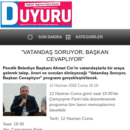
SON DAKİKA
KATEGORİLER
“VATANDAŞ SORUYOR, BAŞKAN
CEVAPLIYOR”
Pendik Belediye Başkanı Ahmet Cin’in vatandaşlarla bir araya
gelerek talep, öneri ve soruları dinleyeceği “Vatandaş Soruyor,
Başkan Cevaplıyor” programı gerçekleştirilecek.
12 Haziran 2026 Cuma 18:19
12 Haziran Cuma günü saat 18.00’de
Çamçeşme Parkı’nda düzenlenecek
programa tüm basın mensuplarımız
davetlidir.
Tarih: 12 Haziran Cuma
Saat: 18.00
Yer: Çamçeşme Parkı