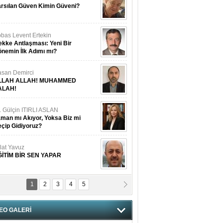
rsılan Güven Kimin Güveni?
bas Levent Ertekin
kke Antlaşması: Yeni Bir
nemin İlk Adımı mı?
san Demirci
LLAH ALLAH! MUHAMMED
ALAH!
. Gülçin ITIRLI ASLAN
man mı Akıyor, Yoksa Biz mi
çip Gidiyoruz?
lat Yavuz
ĞİTİM BİR SEN YAPAR
1
2
3
4
5
vgi Karaman
ANGİMİZİN HIRSIZI DAHA
AMUSLU?
EO GALERİ
of. Dr. Cahit Kurbanoğlu