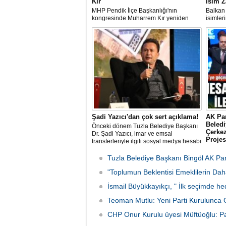
Kır
İsim Z
MHP Pendik İlçe Başkanlığı'nın
Balkan 
kongresinde Muharrem Kır yeniden
isimler
başkanlığa seçildi.
Rumeli
Eyüpoğl
heyeca
Şadi Yazıcı'dan çok sert açıklama!
AK Pa
Beled
Önceki dönem Tuzla Belediye Başkanı
Çerkez
Dr. Şadi Yazıcı, imar ve emsal
Projes
transferleriyle ilgili sosyal medya hesabı
üzerinden sert bir açıklama yayınladı.
CHP'den
Çekmek
Tuzla Belediye Başkanı Bingöl AK Part
Çerkez,
"Toplumun Beklentisi Emeklilerin Da
mesajın
Çerkez,
İsmail Büyükkayıkçı, " İlk seçimde he
Projesi
adım ol
Teoman Mutlu: Yeni Parti Kurulunca 
CHP Onur Kurulu üyesi Müftüoğlu: 