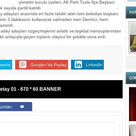
yönetim kurulu üyeleri, AK Parti Tuzla İlçe Başkanı
sayıda partili katıldı.
FOT
y adayları arasında en fazla takdiri alan isim belediye başkanı
inin 3 dakikasını kullanarak sahneden inen Demirci, hem
kazandı.
 aday adayları özgeçmişlerini anlattı ve teşkilat mensuplarından
ıklı anlayışla geçen toplantı olaysız bir şekilde sona erdi.
weetle
Google+'da Paylaş
LinkedIn
ÇO
etay 01 - 670 * 60 BANNER
umları