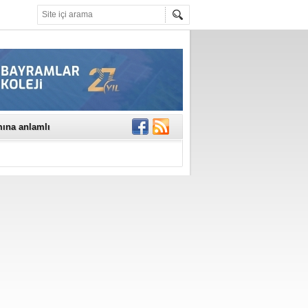
mına anlamlı
NE DİKKAT!
rinde..
katıldı
gisi’nde
DEĞİL, DOĞRU
erildi
n Ercan Ekşi son
ı Selahattin