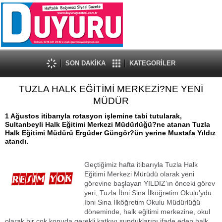
SON DAKİKA
KATEGORİLER
TUZLA HALK EĞİTİMİ MERKEZİ?NE YENİ
MÜDÜR
1 Ağustos itibarıyla rotasyon işlemine tabi tutularak,
Sultanbeyli Halk Eğitimi Merkezi Müdürlüğü?ne atanan Tuzla
Halk Eğitimi Müdürü Ergüder Güngör?ün yerine Mustafa Yıldız
atandı.
Geçtiğimiz hafta itibarıyla Tuzla Halk
Eğitimi Merkezi Mürüdü olarak yeni
görevine başlayan YILDIZ’ın önceki görev
yeri, Tuzla İbni Sina İlköğretim Okulu’ydu.
İbni Sina İlköğretim Okulu Müdürlüğü
döneminde, halk eğitimi merkezine, okul
olarak bir çok konuda gerekli katkıyı sunduklarını ifade eden halk