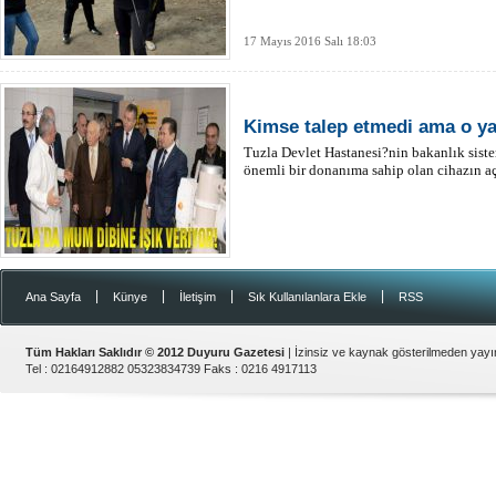
17 Mayıs 2016 Salı 18:03
Kimse talep etmedi ama o ya
Tuzla Devlet Hastanesi?nin bakanlık sist
önemli bir donanıma sahip olan cihazın açıl
|
|
|
|
Ana Sayfa
Künye
İletişim
Sık Kullanılanlara Ekle
RSS
Tüm Hakları Saklıdır © 2012
Duyuru Gazetesi
| İzinsiz ve kaynak gösterilmeden yay
Tel :
02164912882 05323834739
Faks :
0216 4917113