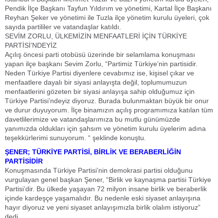
Pendik İlçe Başkanı Tayfun Yıldırım ve yönetimi, Kartal İlçe Başkanı
Reyhan Şeker ve yönetimi ile Tuzla ilçe yönetim kurulu üyeleri, çok
sayıda partililer ve vatandaşlar katıldı.
SEVİM ZORLU, ÜLKEMİZİN MENFAATLERİ İÇİN TÜRKİYE
PARTİSİ’NDEYİZ
Açılış öncesi parti otobüsü üzerinde bir selamlama konuşması
yapan ilçe başkanı Sevim Zorlu, “Partimiz Türkiye’nin partisidir.
Neden Türkiye Partisi diyenlere cevabımız ise, kişisel çıkar ve
menfaatlere dayalı bir siyasi anlayışta değil, toplumumuzun
menfaatlerini gözeten bir siyasi anlayışa sahip olduğumuz için
Türkiye Partisi’ndeyiz diyoruz. Burada bulunmaktan büyük bir onur
ve durur duyuyorum. İlçe binamızın açılış programımıza katılan tüm
davetlilerimize ve vatandaşlarımıza bu mutlu günümüzde
yanımızda oldukları için şahsım ve yönetim kurulu üyelerim adına
teşekkürlerimi sunuyorum. “ şeklinde konuştu.
ŞENER; TÜRKİYE PARTİSİ, BİRLİK VE BERABERLİĞİN
PARTİSİDİR
Konuşmasında Türkiye Partisi’nin demokrasi partisi olduğunu
vurgulayan genel başkan Şener, “Birlik ve kaynaşma partisi Türkiye
Partisi’dir. Bu ülkede yaşayan 72 milyon insane birlik ve beraberlik
içinde kardeşçe yaşamalıdır. Bu nedenle eski siyaset anlayışına
hayır diyoruz ve yeni siyaset anlayışımızla birlik olalım istiyoruz”
dedi.