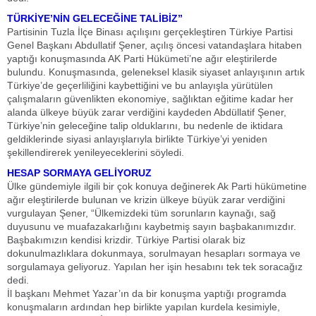
TÜRKİYE’NİN GELECEĞİNE TALİBİZ”
Partisinin Tuzla İlçe Binası açılışını gerçekleştiren Türkiye Partisi
Genel Başkanı Abdullatif Şener, açılış öncesi vatandaşlara hitaben
yaptığı konuşmasında AK Parti Hükümeti’ne ağır eleştirilerde
bulundu. Konuşmasında, geleneksel klasik siyaset anlayışının artık
Türkiye’de geçerliliğini kaybettiğini ve bu anlayışla yürütülen
çalışmaların güvenlikten ekonomiye, sağlıktan eğitime kadar her
alanda ülkeye büyük zarar verdiğini kaydeden Abdüllatif Şener,
Türkiye’nin geleceğine talip olduklarını, bu nedenle de iktidara
geldiklerinde siyasi anlayışlarıyla birlikte Türkiye’yi yeniden
şekillendirerek yenileyeceklerini söyledi.
HESAP SORMAYA GELİYORUZ
Ülke gündemiyle ilgili bir çok konuya değinerek Ak Parti hükümetine
ağır eleştirilerde bulunan ve krizin ülkeye büyük zarar verdiğini
vurgulayan Şener, “Ülkemizdeki tüm sorunların kaynağı, sağ
duyusunu ve muafazakarlığını kaybetmiş sayın başbakanımızdır.
Başbakımızın kendisi krizdir. Türkiye Partisi olarak biz
dokunulmazlıklara dokunmaya, sorulmayan hesapları sormaya ve
sorgulamaya geliyoruz. Yapılan her işin hesabını tek tek soracağız
dedi.
İl başkanı Mehmet Yazar’ın da bir konuşma yaptığı programda
konuşmaların ardından hep birlikte yapılan kurdela kesimiyle,