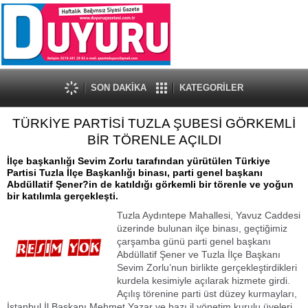
SON DAKİKA
KATEGORİLER
TÜRKİYE PARTİSİ TUZLA ŞUBESİ GÖRKEMLİ
BİR TÖRENLE AÇILDI
İlçe başkanlığı Sevim Zorlu tarafından yürütülen Türkiye
Partisi Tuzla İlçe Başkanlığı binası, parti genel başkanı
Abdüllatif Şener?in de katıldığı görkemli bir törenle ve yoğun
bir katılımla gerçekleşti.
Tuzla Aydıntepe Mahallesi, Yavuz Caddesi
üzerinde bulunan ilçe binası, geçtiğimiz
çarşamba günü parti genel başkanı
Abdüllatif Şener ve Tuzla İlçe Başkanı
Sevim Zorlu’nun birlikte gerçekleştirdikleri
kurdela kesimiyle açılarak hizmete girdi.
Açılış törenine parti üst düzey kurmayları,
İstanbul İl Başkanı Mehmet Yazar ve bazı il yönetim kurulu üyeleri,