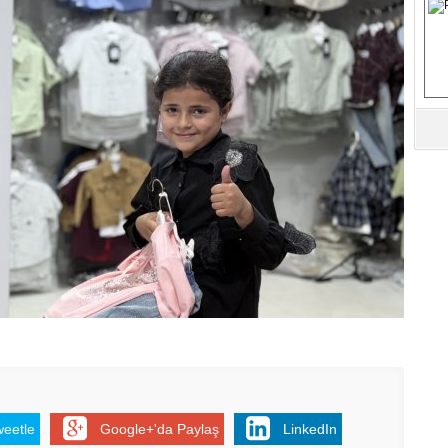
S
Fa
M
Ab
Sa
ve
Üm
Az
Pr
Bi
Ra
B
Y
weetle
Google+'da Paylaş
LinkedIn
Be