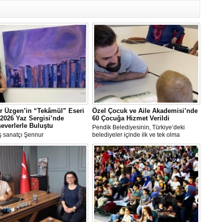
Y
Eb
Ba
O
O
Ç
Co
r Üzgen’in “Tekâmül” Eseri
Özel Çocuk ve Aile Akademisi’nde
ES
2026 Yaz Sergisi’nde
60 Çocuğa Hizmet Verildi
Un
everlerle Buluştu
Pendik Belediyesinin, Türkiye’deki
1
 sanatçı Şennur
belediyeler içinde ilk ve tek olma
n Tekâmül adlı eseri,
özelliği taşıyan “Özel Çocuk ve Aile
Ce
arası Plastik Sanatlar Derneği
Akademisi” programından ilk dönemde
Vi
 tarafından düzenlenen 2026
60 özel çocuk yararlandı.
gisi’nde sanatseverlerle buluştu.
Bu
Ed
Ku