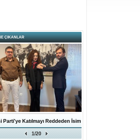
NE ÇIKANLAR
i Parti'ye Katılmayı Reddeden İsim
Pendikli Murat genç yaş
1/20
Zafer Partisi'ne katıldı