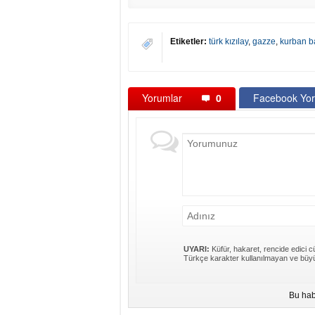
Etiketler:
türk kızılay
,
gazze
,
kurban b
Yorumlar
0
Facebook Yor
UYARI:
Küfür, hakaret, rencide edici cü
Türkçe karakter kullanılmayan ve büyü
Bu hab