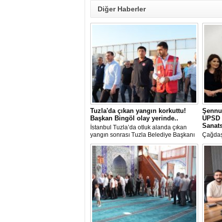
Diğer Haberler
Tuzla'da çıkan yangın korkuttu!
Şennu
Başkan Bingöl olay yerinde..
UPSD 
Sanats
İstanbul Tuzla’da otluk alanda çıkan
yangın sonrası Tuzla Belediye Başkanı
Çağdaş
Av. Eren Ali Bingöl de bölgeye giderek
Üzgen’i
incelemelerde bulundu.
Uluslar
(UPSD)
Yaz Ser