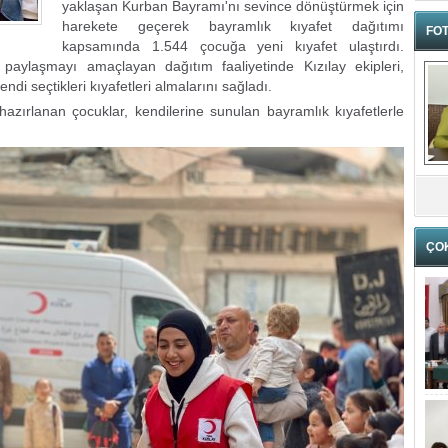
yaklaşan Kurban Bayramı'nı sevince dönüştürmek için
harekete geçerek bayramlık kıyafet dağıtımı
FOT
kapsamında 1.544 çocuğa yeni kıyafet ulaştırdı.
 paylaşmayı amaçlayan dağıtım faaliyetinde Kızılay ekipleri,
di seçtikleri kıyafetleri almalarını sağladı.
zırlanan çocuklar, kendilerine sunulan bayramlık kıyafetlerle
ÇO