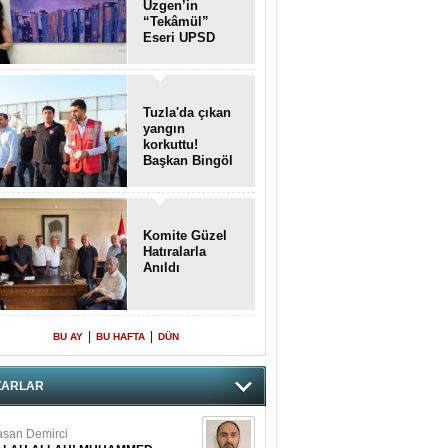
Üzgen’in
“Tekâmül”
Eseri UPSD
2026 Yaz
Sergisi’nde
Sanatseverlerle
Buluştu
Tuzla'da çıkan
yangın
korkuttu!
Başkan Bingöl
olay yerinde..
Komite Güzel
Hatıralarla
Anıldı
|
|
BU AY
BU HAFTA
DÜN
ZARLAR
san Demirci