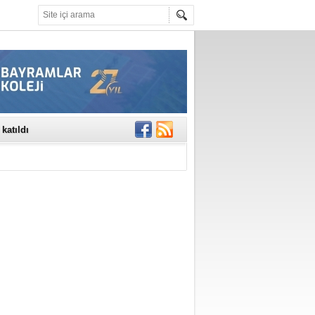
rinde..
katıldı
gisi’nde
DEĞİL, DOĞRU
erildi
n Ercan Ekşi son
ı Selahattin
En Değerli
en 10 Nokta