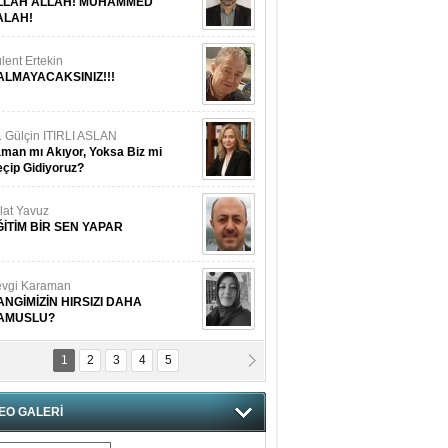
LLAH ALLAH! MUHAMMED
ALAH!
lent Ertekin
ALMAYACAKSINIZ!!!
. Gülçin ITIRLI ASLAN
man mı Akıyor, Yoksa Biz mi
çip Gidiyoruz?
lat Yavuz
ĞİTİM BİR SEN YAPAR
vgi Karaman
ANGİMİZİN HIRSIZI DAHA
AMUSLU?
1
2
3
4
5
of. Dr. Cahit Kurbanoğlu
OSNA-HERSEK VE KUDÜS
EO GALERİ
tma Saçak Akbulut