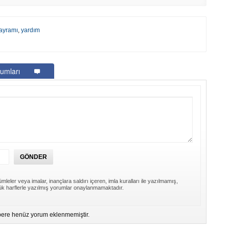
1
Z
ayramı
,
yardım
Do
Ne
Çe
umları
Ab
1
İb
Dİ
M
Ha
S
P
mleler veya imalar, inançlara saldırı içeren, imla kuralları ile yazılmamış,
Em
k harflerle yazılmış yorumlar onaylanmamaktadır.
“
M
ere henüz yorum eklenmemiştir.
Er