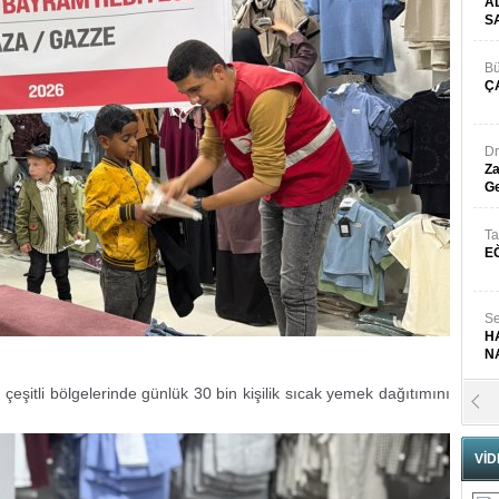
A
S
Bü
Ç
Dr
Za
Ge
Ta
E
Se
H
N
çeşitli bölgelerinde günlük 30 bin kişilik sıcak yemek dağıtımını
Pr
B
VİD
Fa