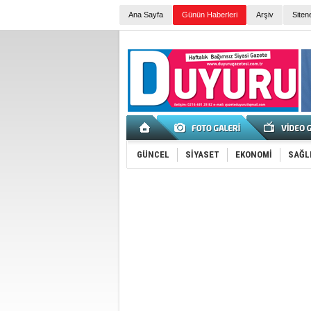
Ana Sayfa
Günün Haberleri
Arşiv
Siten
GÜNCEL
SİYASET
EKONOMİ
SAĞL