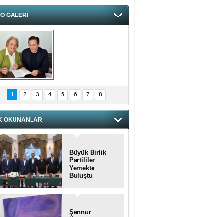
O GALERİ
hnzzzna
1
2
3
4
5
6
7
8
K OKUNANLAR
Büyük Birlik
Partililer
Yemekte
Buluştu
Şennur