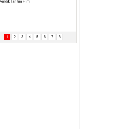
ANAL KERHANE!
tma Daştan
eftun Olmak
Pendik Tanıtım 
Filmi
1
2
3
4
5
6
7
8
bas Levent Ertekin
nal Medyanın Dijital Savaş Alanı
 İtibar Suikastları: Kızılay Örneği
it Kahyaoğlu
iz Türk Milleti Tarih Yazdı!
of.Dr.Hamdi Temel
z Böyle Bir Yozgat'ta Büyüdük
vza Zeybek
İR MİLLETİN TEKRAR DESTAN
AZMASI
driye Arık Çamlıbel