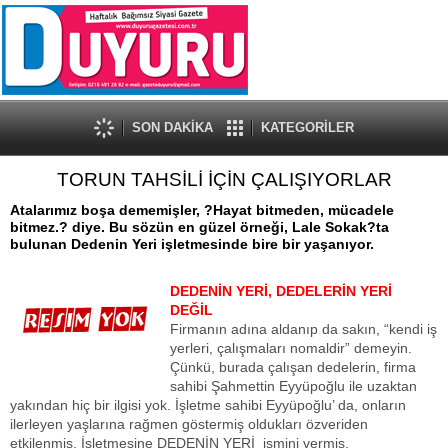
SON DAKİKA
KATEGORİLER
TORUN TAHSİLİ İÇİN ÇALIŞIYORLAR
Atalarımız boşa dememişler, ?Hayat bitmeden, mücadele
bitmez.? diye. Bu sözün en güzel örneği, Lale Sokak?ta
bulunan Dedenin Yeri işletmesinde bire bir yaşanıyor.
DEDENİN YERİ, DEDELERİN YERİ
DEĞİL
Firmanın adına aldanıp da sakın, “kendi iş
yerleri, çalışmaları nomaldir” demeyin.
Çünkü, burada çalışan dedelerin, firma
sahibi Şahmettin Eyyüpoğlu ile uzaktan
yakından hiç bir ilgisi yok. İşletme sahibi Eyyüpoğlu’ da, onların
ilerleyen yaşlarına rağmen göstermiş oldukları özveriden
etkilenmiş. İşletmesine DEDENİN YERİ ismini vermiş.