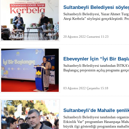
Sultanbeyli Belediyesi söyleş
Sultanbeyli Belediyesi, Yazar Ahmet Tur
Ateşi Kerbela” söyleşisi gerçekleştirdi. P
20 Ağustos 2022 Cumartesi 11:23
Ebeveynler İçin “İyi Bir Başl
Sultanbeyli Belediyesi tarafından İSTKA’nı
Başlangıç projesinin açılış programı gerçek
03 Ağustos 2022 Çarşamba 15:18
Sultanbeyli’de Mahalle şenlik
Sultanbeyli Belediyesi tarafından organi
Etkinlik Var” programları Hasanpaşa Mahal
büyük ilgi gösterdiği programlara mahalle 