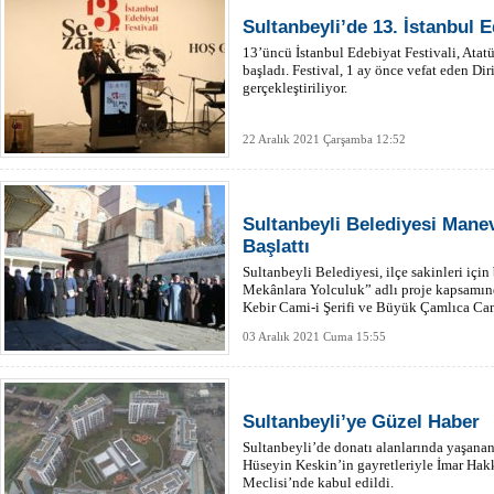
Sultanbeyli’de 13. İstanbul E
13’üncü İstanbul Edebiyat Festivali, Atat
başladı. Festival, 1 ay önce vefat eden Dir
gerçekleştiriliyor.
22 Aralık 2021 Çarşamba 12:52
Sultanbeyli Belediyesi Mane
Başlattı
Sultanbeyli Belediyesi, ilçe sakinleri için
Mekânlara Yolculuk” adlı proje kapsamın
Kebir Cami-i Şerifi ve Büyük Çamlıca Cami
03 Aralık 2021 Cuma 15:55
Sultanbeyli’ye Güzel Haber
Sultanbeyli’de donatı alanlarında yaşana
Hüseyin Keskin’in gayretleriyle İmar Hak
Meclisi’nde kabul edildi.