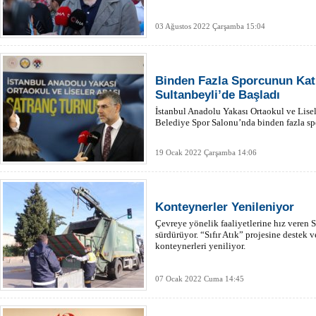
03 Ağustos 2022 Çarşamba 15:04
Binden Fazla Sporcunun Katı
Sultanbeyli’de Başladı
İstanbul Anadolu Yakası Ortaokul ve Lisel
Belediye Spor Salonu’nda binden fazla sp
19 Ocak 2022 Çarşamba 14:06
Konteynerler Yenileniyor
Çevreye yönelik faaliyetlerine hız veren S
sürdürüyor. “Sıfır Atık” projesine destek 
konteynerleri yeniliyor.
07 Ocak 2022 Cuma 14:45