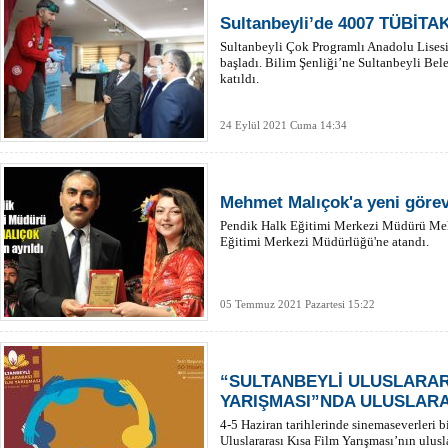
Sultanbeyli’de 4007 TÜBİTAK
Sultanbeyli Çok Programlı Anadolu Lisesi
başladı. Bilim Şenliği’ne Sultanbeyli Be
katıldı.
24 Eylül 2021 Cuma 14:34
Mehmet Malıçok'a yeni görev
Pendik Halk Eğitimi Merkezi Müdürü Meh
Eğitimi Merkezi Müdürlüğü'ne atandı.
05 Temmuz 2021 Pazartesi 15:22
“SULTANBEYLİ ULUSLARAR
YARIŞMASI”NDA ULUSLARA
4-5 Haziran tarihlerinde sinemaseverleri b
Uluslararası Kısa Film Yarışması’nın ulusla