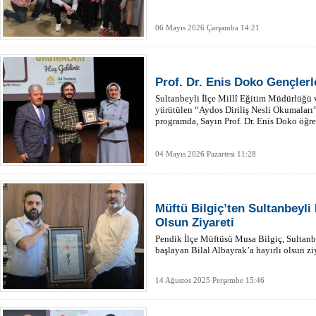
06 Mayıs 2026 Çarşamba 14:21
Prof. Dr. Enis Doko Gençlerl
Sultanbeyli İlçe Millî Eğitim Müdürlüğü v
yürütülen “Aydos Diriliş Nesli Okumaları
programda, Sayın Prof. Dr. Enis Doko öğren
04 Mayıs 2026 Pazartesi 11:28
Müftü Bilgiç’ten Sultanbeyli
Olsun Ziyareti
Pendik İlçe Müftüsü Musa Bilgiç, Sultanb
başlayan Bilal Albayrak’a hayırlı olsun z
14 Ağustos 2025 Perşembe 15:46