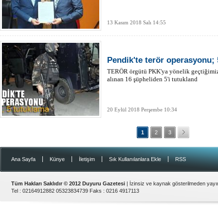
13 Kasım 2018 Salı 14:55
Pendik'te terör operasyonu;
TERÖR örgütü PKK'ya yönelik geçtiğimiz 
alınan 16 şüpheliden 5'i tutukland
20 Eylül 2018 Perşembe 10:34
1
2
3
|
|
|
|
Ana Sayfa
Künye
İletişim
Sık Kullanılanlara Ekle
RSS
Tüm Hakları Saklıdır © 2012
Duyuru Gazetesi
| İzinsiz ve kaynak gösterilmeden yay
Tel :
02164912882 05323834739
Faks :
0216 4917113