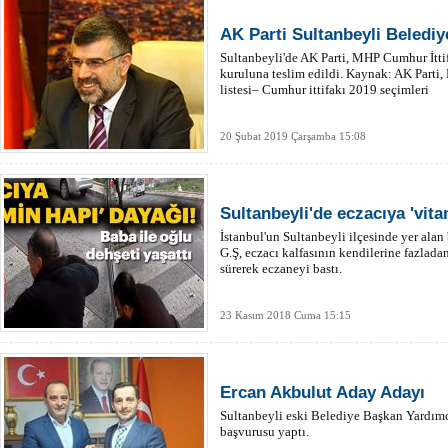
AK Parti Sultanbeyli Belediy
Sultanbeyli'de AK Parti, MHP Cumhur İttif
kuruluna teslim edildi. Kaynak: AK Parti
listesi– Cumhur ittifakı 2019 seçimleri
20 Şubat 2019 Çarşamba 15:08
Sultanbeyli'de eczacıya 'vita
İstanbul'un Sultanbeyli ilçesinde yer alan
G.Ş, eczacı kalfasının kendilerine fazladan
sürerek eczaneyi bastı.
23 Kasım 2018 Cuma 15:15
Ercan Akbulut Aday Adayı
Sultanbeyli eski Belediye Başkan Yardımc
başvurusu yaptı.