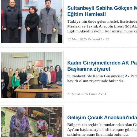
Sultanbeyli Sabiha Gökçen 
Eğitim Hamlesi!
Türkiye’nin önde gelen meslek liselerind
Mesleki ve Teknik Anadolu Lisesi (MTAL)
Eğitim Akreditasyonu Konsorsiyumuna ka
17 Mart 2025 Pazartesi 17:22
Kadın Girişimcilerden AK Par
Başkanına ziyaret
Sultanbeyli"de Kadın Girişimciler, Ak Part
hayırlı olsun ziyaretinde bulundu.
21 Şubat 2025 Cuma 23:04
Gelişim Çocuk Anaokulu'ndan
Bölgemizin seçkin kurumlarından olan G
Ayı'nın başlamasıyla birlikte aşure günü 
sakinlerine aşure ikramında bulundu.