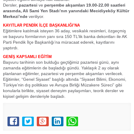
Dersler,
pazartesi
ve
perşembe akşamları 19.00-22.00 saatleri
arasında, Ali Sami Yen Stadı’nın yanındaki Mecidiyeköy Kültür
Merkezi’nde
veriliyor.
KAYITLAR PENDİK İLÇE BAŞKANLIĞI’NA
Eğitimlere katılmak isteyen 36 aday, vesikalık resimleri, özgeçmiş
ve başvuru formlarının yanı sıra 150 TL’lik banka dekontları ile AK
Parti Pendik İlçe Başkanlığı’na müracaat ederek, kayıtlarını
yaptırdı.
GENİŞ KAPSAMLI EĞİTİM
Başvuru tarihinin son bulduğu geçtiğimiz pazartesi günü, aynı
zamanda eğitimlerin de başladığı gündü. Yaklaşık 2 ay olarak
planlanan eğitimler, pazartesi ve perşembe akşamları verilecek.
Eğitimler, “Genel Siyaset” başlığı altında “Siyaset Bilimi, Ekonomi,
Türkiye’nin dış politikası ve Avrupa Birliği Müzakere Süreci” gibi
konularla birlikte, siyaset deneyim paylaşımları, teorik dersler ve
kişisel gelişim dersleriyle başladı.