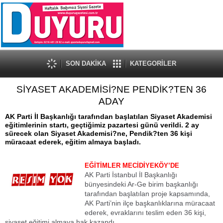
SON DAKİKA
KATEGORİLER
SİYASET AKADEMİSİ?NE PENDİK?TEN 36
ADAY
AK Parti İl Başkanlığı tarafından başlatılan Siyaset Akademisi
eğitimlerinin startı, geçtiğimiz pazartesi günü verildi. 2 ay
sürecek olan Siyaset Akademisi?ne, Pendik?ten 36 kişi
müracaat ederek, eğitim almaya başladı.
EĞİTİMLER MECİDİYEKÖY’DE
AK Parti İstanbul İl Başkanlığı
bünyesindeki Ar-Ge birim başkanlığı
tarafından başlatılan proje kapsamında,
AK Parti’nin ilçe başkanlıklarına müracaat
ederek, evraklarını teslim eden 36 kişi,
siyaset eğitimi almaya hak kazandı.