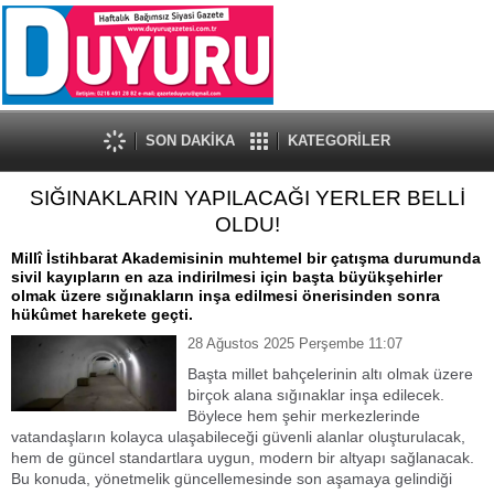
SON DAKİKA
KATEGORİLER
SIĞINAKLARIN YAPILACAĞI YERLER BELLİ
OLDU!
Millî İstihbarat Akademisinin muhtemel bir çatışma durumunda
sivil kayıpların en aza indirilmesi için başta büyükşehirler
olmak üzere sığınakların inşa edilmesi önerisinden sonra
hükûmet harekete geçti.
28 Ağustos 2025 Perşembe 11:07
Başta millet bahçelerinin altı olmak üzere
birçok alana sığınaklar inşa edilecek.
Böylece hem şehir merkezlerinde
vatandaşların kolayca ulaşabileceği güvenli alanlar oluşturulacak,
hem de güncel standartlara uygun, modern bir altyapı sağlanacak.
Bu konuda, yönetmelik güncellemesinde son aşamaya gelindiği