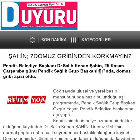
SON DAKİKA
KATEGORİLER
ŞAHİN; ?DOMUZ GRİBİNDEN KORKMAYIN?
Pendik Belediye Başkanı Dr.Salih Kenan Şahin, 25 Kasım
Çarşamba günü Pendik Sağlık Grup Başkanlığı?nda, domuz
gribi aşısı oldu.
Çok sayıda ulusal ve yerel basın
mensubununda hazır bulunduğu aşı
programında, Pendik Sağlık Grup Başkanı
Özgür Yaşar, Pendik Belediye başkanına
aşı yaptı.
Kendisinin de intaniye uzmanı bir doktor
olduğunu kaydeden Dr. Salih Kenan ŞAHİN, Domuz Gribi’nin
normal gripten daha hafif seyreden bir hastalık olduğunu kaydetti.
Domuz gribindeki ölüm riskinin milyonda bir olduğunu da kaydeden