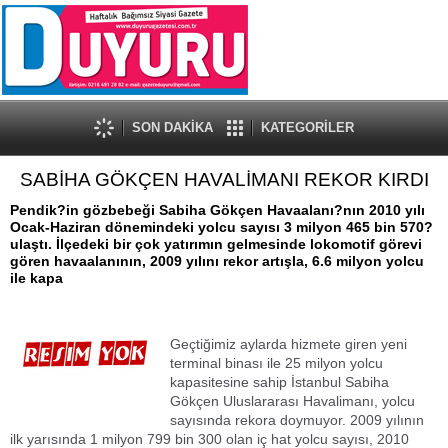
SON DAKİKA
KATEGORİLER
SABİHA GÖKÇEN HAVALİMANI REKOR KIRDI
Pendik?in gözbebeği Sabiha Gökçen Havaalanı?nın 2010 yılı
Ocak-Haziran dönemindeki yolcu sayısı 3 milyon 465 bin 570?
ulaştı. İlçedeki bir çok yatırımın gelmesinde lokomotif görevi
gören havaalanının, 2009 yılını rekor artışla, 6.6 milyon yolcu
ile kapa
Geçtiğimiz aylarda hizmete giren yeni
terminal binası ile 25 milyon yolcu
kapasitesine sahip İstanbul Sabiha
Gökçen Uluslararası Havalimanı, yolcu
sayısında rekora doymuyor. 2009 yılının
ilk yarısında 1 milyon 799 bin 300 olan iç hat yolcu sayısı, 2010