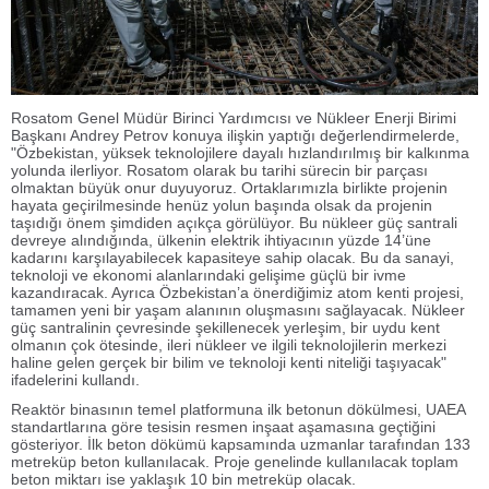
Rosatom Genel Müdür Birinci Yardımcısı ve Nükleer Enerji Birimi
Başkanı Andrey Petrov konuya ilişkin yaptığı değerlendirmelerde,
"Özbekistan, yüksek teknolojilere dayalı hızlandırılmış bir kalkınma
yolunda ilerliyor. Rosatom olarak bu tarihi sürecin bir parçası
olmaktan büyük onur duyuyoruz. Ortaklarımızla birlikte projenin
hayata geçirilmesinde henüz yolun başında olsak da projenin
taşıdığı önem şimdiden açıkça görülüyor. Bu nükleer güç santrali
devreye alındığında, ülkenin elektrik ihtiyacının yüzde 14’üne
kadarını karşılayabilecek kapasiteye sahip olacak. Bu da sanayi,
teknoloji ve ekonomi alanlarındaki gelişime güçlü bir ivme
kazandıracak. Ayrıca Özbekistan’a önerdiğimiz atom kenti projesi,
tamamen yeni bir yaşam alanının oluşmasını sağlayacak. Nükleer
güç santralinin çevresinde şekillenecek yerleşim, bir uydu kent
olmanın çok ötesinde, ileri nükleer ve ilgili teknolojilerin merkezi
haline gelen gerçek bir bilim ve teknoloji kenti niteliği taşıyacak"
ifadelerini kullandı.
Reaktör binasının temel platformuna ilk betonun dökülmesi, UAEA
standartlarına göre tesisin resmen inşaat aşamasına geçtiğini
gösteriyor. İlk beton dökümü kapsamında uzmanlar tarafından 133
metreküp beton kullanılacak. Proje genelinde kullanılacak toplam
beton miktarı ise yaklaşık 10 bin metreküp olacak.