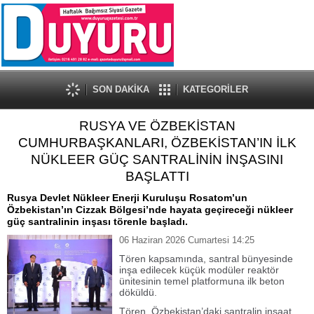
SON DAKİKA
KATEGORİLER
RUSYA VE ÖZBEKİSTAN
CUMHURBAŞKANLARI, ÖZBEKİSTAN’IN İLK
NÜKLEER GÜÇ SANTRALİNİN İNŞASINI
BAŞLATTI
Rusya Devlet Nükleer Enerji Kuruluşu Rosatom’un
Özbekistan’ın Cizzak Bölgesi’nde hayata geçireceği nükleer
güç santralinin inşası törenle başladı.
06 Haziran 2026 Cumartesi 14:25
Tören kapsamında, santral bünyesinde
inşa edilecek küçük modüler reaktör
ünitesinin temel platformuna ilk beton
döküldü.
Tören, Özbekistan’daki santralin inşaat