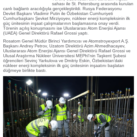
sahası ile St. Petersburg arasında kurulan
canlı bağlantı aracılığıyla gerçekleştirildi. Rusya Federasyonu
Devlet Başkanı Vladimir Putin ile Özbekistan Cumhuriyeti
Cumhurbaşkanı Şevket Mirziyoyev, nükleer enerji kompleksinin ilk
güç ünitesinin inşaat çalışmalarının başlamasına onay verdi.
Törenin açılış konuşmasını ise Uluslararası Atom Enerjisi Ajansı
(UAEA) Genel Direktörü Rafael Grossi yaptı.
Rosatom Genel Müdür Birinci Yardımcısı ve Atomstroyexport A.Ş.
Başkanı Andrey Petrov, Uzatom Direktörü Azim Ahmedhacayev,
Uluslararası Atom Enerjisi Ajansı Genel Direktörü Rafael Grossi ve
Ulusal Araştırma Nükleer Üniversitesi MEPhI'nin Taşkent Şubesi
öğrencileri Sevinç Yarkulova ve Dmitriy Eskin, Özbekistan’daki
nükleer enerji kompleksinin ilk güç ünitesinin inşaatını başlatan
düğmeye birlikte bastı.