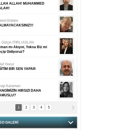
LLAH ALLAH! MUHAMMED
ALAH!
lent Ertekin
ALMAYACAKSINIZ!!!
. Gülçin ITIRLI ASLAN
man mı Akıyor, Yoksa Biz mi
çip Gidiyoruz?
lat Yavuz
ĞİTİM BİR SEN YAPAR
vgi Karaman
ANGİMİZİN HIRSIZI DAHA
AMUSLU?
1
2
3
4
5
of. Dr. Cahit Kurbanoğlu
OSNA-HERSEK VE KUDÜS
EO GALERİ
tma Saçak Akbulut