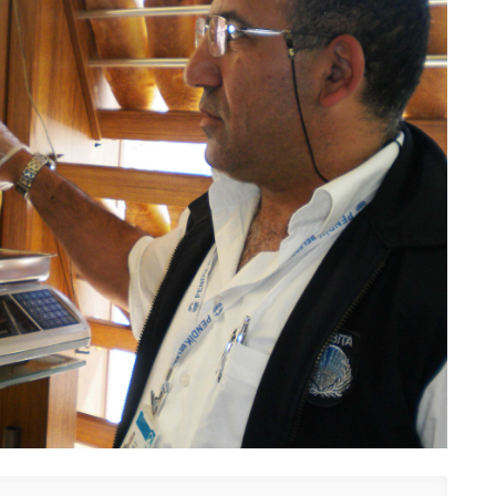
Er
Y
Eb
Ba
O
O
Ç
Co
ES
Un
1
Ce
Vi
Bu
Ed
Ku