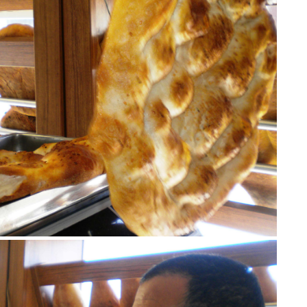
Be
1
Z
Do
Ne
Çe
Ab
1
İb
Dİ
M
Ha
S
P
Em
“
M