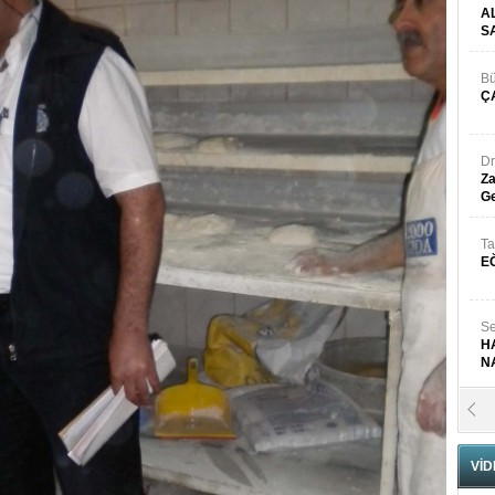
A
S
Bü
Ç
Dr
Za
Ge
Ta
E
Se
H
N
Pr
B
VİD
Fa