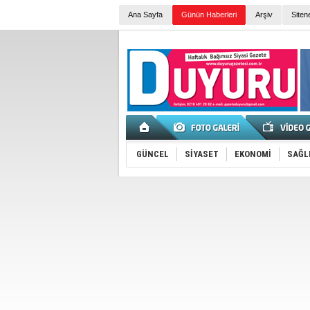
Ana Sayfa
Günün Haberleri
Arşiv
Siten
GÜNCEL
SİYASET
EKONOMİ
SAĞL