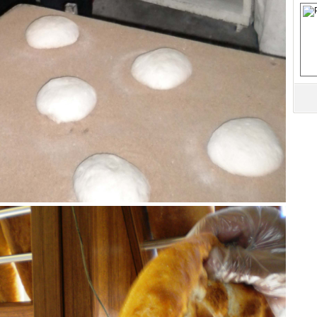
S
Fa
M
Ab
Sa
ve
Üm
Az
Pr
Bi
Ra
B
Y