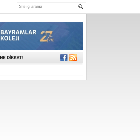
mına anlamlı
NE DİKKAT!
rinde..
katıldı
gisi’nde
DEĞİL, DOĞRU
erildi
n Ercan Ekşi son
ı Selahattin