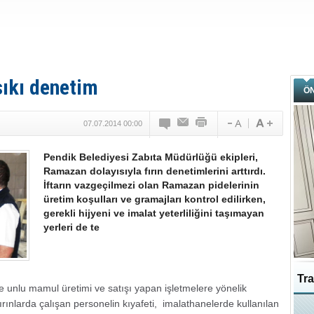
sıkı denetim
Ö
07.07.2014 00:00
Pendik Belediyesi Zabıta Müdürlüğü ekipleri,
Ramazan dolayısıyla fırın denetimlerini arttırdı.
İftarın vazgeçilmezi olan Ramazan pidelerinin
üretim koşulları ve gramajları kontrol edilirken,
gerekli hijyeni ve imalat yeterliliğini taşımayan
yerleri de te
Tra
e unlu mamul üretimi ve satışı yapan işletmelere yönelik
ırınlarda çalışan personelin kıyafeti, imalathanelerde kullanılan
Ka