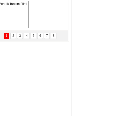
ANAL KERHANE!
tma Daştan
eftun Olmak
Pendik Tanıtım 
Filmi
1
2
3
4
5
6
7
8
bas Levent Ertekin
nal Medyanın Dijital Savaş Alanı
 İtibar Suikastları: Kızılay Örneği
it Kahyaoğlu
iz Türk Milleti Tarih Yazdı!
of.Dr.Hamdi Temel
z Böyle Bir Yozgat'ta Büyüdük
vza Zeybek
İR MİLLETİN TEKRAR DESTAN
AZMASI