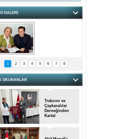
O GALERİ
hnzzzna
1
2
3
4
5
6
7
8
K OKUNANLAR
Trabzon ve
Çaykaralılar
Derneğinden
Kartal
kaymakamına
anlamlı ziyaret
Akif Manaf’a