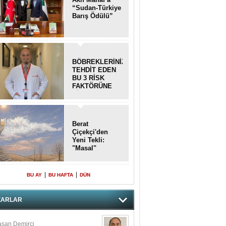
“Sudan-Türkiye
Barış Ödülü”
BÖBREKLERİNİZİ
TEHDİT EDEN
BU 3 RİSK
FAKTÖRÜNE
DİKKAT!
Berat
Çiçekçi'den
Yeni Tekli:
"Masal"
|
|
BU AY
BU HAFTA
DÜN
ZARLAR
san Demirci