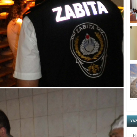
YA
Ha