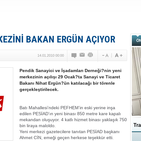
KEZİNİ BAKAN ERGÜN AÇIYOR
Ö
14.01.2010 00:00
Pendik Sanayici ve İşadamları Derneği?nin yeni
merkezinin açılışı 29 Ocak?ta Sanayi ve Ticaret
Bakanı Nihat Ergün?ün katılacağı bir törenle
gerçekleştirilecek.
Batı Mahallesi’ndeki PEFHEM’in eski yerine inşa
edilen PESİAD’ın yeni binası 850 metre kare kapalı
mekandan oluşuyor. 4 katlı hizmet binası yaklaşık 750
Tra
bin liraya maloldo.
Yeni merkezi gazetecilere tanıtan PESİAD başkanı
Ahmet CİN, emeği geçen herkese teşekkür etti.
Ka