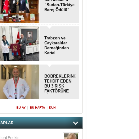
“Sudan-Türkiye
Barış Ödülü”
Trabzon ve
Çaykaralılar
Derneğinden
Kartal
kaymakamına
anlamlı ziyaret
BÖBREKLERİNİZİ
TEHDİT EDEN
BU 3 RİSK
FAKTÖRÜNE
DİKKAT!
|
|
BU AY
BU HAFTA
DÜN
ZARLAR
lent Ertekin