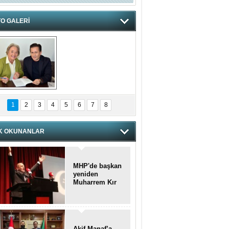
O GALERİ
hnzzzna
1
2
3
4
5
6
7
8
K OKUNANLAR
MHP'de başkan
yeniden
Muharrem Kır
Akif Manaf’a