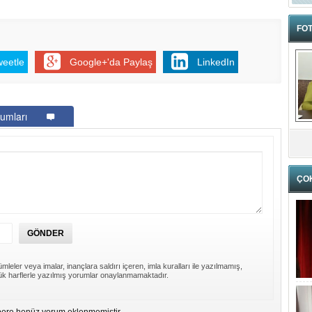
FOT
weetle
Google+'da Paylaş
LinkedIn
umları
ÇO
mleler veya imalar, inançlara saldırı içeren, imla kuralları ile yazılmamış,
k harflerle yazılmış yorumlar onaylanmamaktadır.