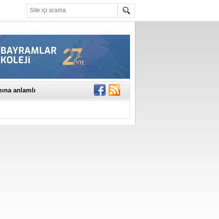
mına anlamlı
NE DİKKAT!
rinde..
katıldı
gisi’nde
DEĞİL, DOĞRU
erildi
n Ercan Ekşi son
ı Selahattin