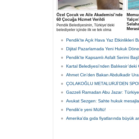
Özel Çocuk ve Aile Akademisi’nde
Memur
60 Çocuğa Hizmet Verildi
Yalçı
Selaha
Pendik Belediyesinin, Türkiye’deki
Meras
belediyeler içinde ilk ve tek olma
özelliği taşıyan “Özel Çocuk ve Aile
Memur-
Akademisi” programından ilk dönemde
rahmet
Pendik'te Açık Hava Yaz Etkinlikleri B
60 özel çocuk yararlandı.
babası 
Dijital Pazarlamada Yeni Hukuk Döne
Sen İst
organi
Pendik'te Kapsamlı Asfalt Serimi Başl
günü S
Camii'n
Kartal Belediyesi’nden Balıkesir’de
Ahmet Cin’den Bakan Abdulkadir Ural
ÇOLAKOĞLU METALURJİ’DEN SPO
Gazzeli Ramadan Abu Jazar: Türkiye 
Avukat Sezgen: Sahte hukuk mesajları
Pendik'e yeni Müftü!
Amerika'da gıda fiyatlarında büyük ar