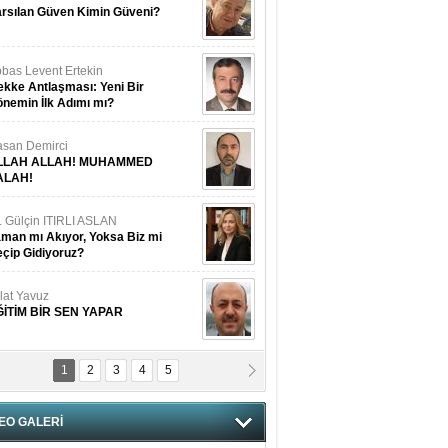
rsılan Güven Kimin Güveni?
bas Levent Ertekin
kke Antlaşması: Yeni Bir
nemin İlk Adımı mı?
san Demirci
LLAH ALLAH! MUHAMMED
ALAH!
. Gülçin ITIRLI ASLAN
man mı Akıyor, Yoksa Biz mi
çip Gidiyoruz?
lat Yavuz
ĞİTİM BİR SEN YAPAR
1
2
3
4
5
vgi Karaman
ANGİMİZİN HIRSIZI DAHA
AMUSLU?
EO GALERİ
of. Dr. Cahit Kurbanoğlu