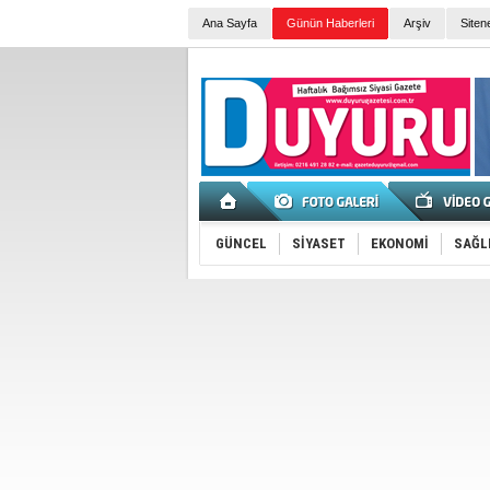
Ana Sayfa
Günün Haberleri
Arşiv
Siten
GÜNCEL
SİYASET
EKONOMİ
SAĞL