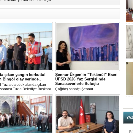
ere henüz yorum eklenmemiştir.
da çıkan yangın korkuttu!
Şennur Üzgen’in “Tekâmül” Eseri
 Bingöl olay yerinde..
UPSD 2026 Yaz Sergisi’nde
Sanatseverlerle Buluştu
l Tuzla’da otluk alanda çıkan
sonrası Tuzla Belediye Başkanı
Çağdaş sanatçı Şennur
n Ali Bingöl de bölgeye giderek
Üzgen’in Tekâmül adlı eseri,
melerde bulundu.
Uluslararası Plastik Sanatlar Derneği
(UPSD) tarafından düzenlenen 2026
Yaz Sergisi’nde sanatseverlerle buluştu.
YA
Bü