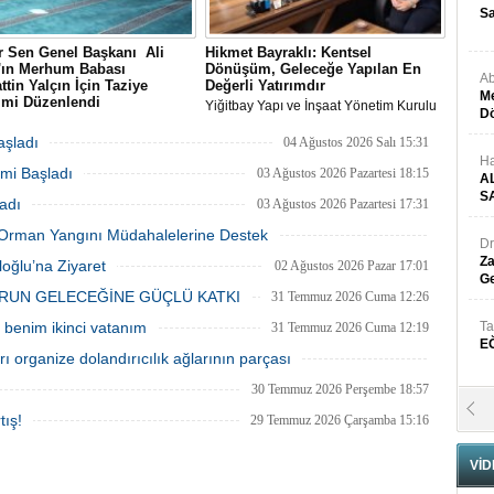
Sa
 Sen Genel Başkanı Ali
Hikmet Bayraklı: Kentsel
n'ın Merhum Babası
Dönüşüm, Geleceğe Yapılan En
Ab
ttin Yalçın İçin Taziye
Değerli Yatırımdır
Me
imi Düzenlendi
Yiğitbay Yapı ve İnşaat Yönetim Kurulu
Dö
Sen Genel Başkanı Ali Yalçın'ın
Başkanı, İnşaat Mühendisi Hikmet
-i Rahman'a kavuşan kıymetli
Bayraklı, emlak ve gayrimenkul
aşladı
04 Ağustos 2026 Salı 15:31
Selahattin Yalçın için, Eğitim-Bir-
danışmanı Aslı Alan’ı çalışma ofisinde
Ha
mi Başladı
anbul Şubelerinin
ağırladı
03 Ağustos 2026 Pazartesi 18:15
A
zasyonuyla 1 Ağustos Cumartesi
S
adı
03 Ağustos 2026 Pazartesi 17:31
ultanbeyli Abdurrahmangazi
de taziye merasimi düzenlendi.
ki Orman Yangını Müdahalelerine Destek
Dr
03 Ağustos 2026 Pazartesi 11:55
Za
oğlu’na Ziyaret
02 Ağustos 2026 Pazar 17:01
Ge
RUN GELECEĞİNE GÜÇLÜ KATKI
31 Temmuz 2026 Cuma 12:26
benim ikinci vatanım
Ta
31 Temmuz 2026 Cuma 12:19
E
 organize dolandırıcılık ağlarının parçası
31 Temmuz 2026 Cuma 12:10
30 Temmuz 2026 Perşembe 18:57
Se
tış!
29 Temmuz 2026 Çarşamba 15:16
H
N
VİD
Pr