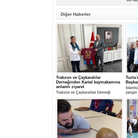
Bu hab
Diğer Haberler
Trabzon ve Çaykaralılar
Tuzla'
Derneğinden Kartal kaymakamına
Başkan
anlamlı ziyaret
İstanbu
Trabzon ve Çaykaralılar Derneği
yangın 
yönetim kurulu Kartal Kaymakamı Edip
Av. Ere
Çakıcı'yı ziyaret etti.
incele