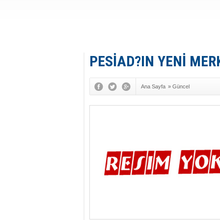
PESİAD?IN YENİ MER
Ana Sayfa
»
Güncel