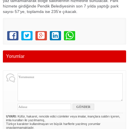
yaz tamamlanarak bölge sakinlerinin hizmetine sunulacak. Park
hizmete girdiğinde Pendik Belediyesinin son 7 yılda yaptığı park
sayısı 57’ye, toplamda ise 235’e çıkacak.
Yorumlar
UYARI:
Küfür, hakaret, rencide edici cümleler veya imalar, inançlara saldırı içeren,
imla kuralları ile yazılmamış,
Türkçe karakter kullanılmayan ve büyük harflerle yazılmış yorumlar
onaylanmamaktadır.