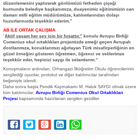
düzenlemesini yaptırarak gönlümüzü fetheden çiçeği
burnunda belediye başkanımıza, duayenimiz eğitimimizin can
damarı milli eğitim müdürümüze, katılımlarından dolayı
huzurlarınızda teşekkür ederim.”
AB İLE ORTAK ÇALIŞMA
“
Aktif yaşam her şey için bir fırsattır.”
konulu Avrupu Birliği
Comenius okul ortaklıkları projemizde emeği geçen Avrupalı
dostlarımıza, konuklarımızı ağırlayan Türk misafirperliğinin en
güzel örneğini gösteren öğretmen, öğrenci ve velilerimze
teşekkür eder, hepinizi saygı ile selamlarım.“
Konuşmaların ardından, Orhangazi İlköğretim Okulu öğrencilerinin
sergilediği oyunlar, protokol ve diğer katılımcılar tarafından
beğeniyle izlendi.
Daha sonra başta Pendik Kaymakamı M. Haluk SAYGI olmak üzere
tüm katılımcılar,
Avrupu Birliği Comenius Okul Ortaklıkları
Projesi
kapsamında hazırlanan sergileri gezdiler.