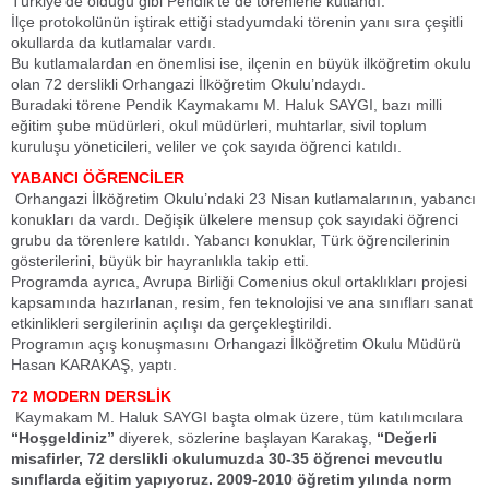
Türkiye’de olduğu gibi Pendik’te de törenlerle kutlandı.
İlçe protokolünün iştirak ettiği stadyumdaki törenin yanı sıra çeşitli
okullarda da kutlamalar vardı.
Bu kutlamalardan en önemlisi ise, ilçenin en büyük ilköğretim okulu
olan 72 derslikli Orhangazi İlköğretim Okulu’ndaydı.
Buradaki törene Pendik Kaymakamı M. Haluk SAYGI, bazı milli
eğitim şube müdürleri, okul müdürleri, muhtarlar, sivil toplum
kuruluşu yöneticileri, veliler ve çok sayıda öğrenci katıldı.
YABANCI ÖĞRENCİLER
Orhangazi İlköğretim Okulu’ndaki 23 Nisan kutlamalarının, yabancı
konukları da vardı. Değişik ülkelere mensup çok sayıdaki öğrenci
grubu da törenlere katıldı. Yabancı konuklar, Türk öğrencilerinin
gösterilerini, büyük bir hayranlıkla takip etti.
Programda ayrıca, Avrupa Birliği Comenius okul ortaklıkları projesi
kapsamında hazırlanan, resim, fen teknolojisi ve ana sınıfları sanat
etkinlikleri sergilerinin açılışı da gerçekleştirildi.
Programın açış konuşmasını Orhangazi İlköğretim Okulu Müdürü
Hasan KARAKAŞ, yaptı.
72 MODERN DERSLİK
Kaymakam M. Haluk SAYGI başta olmak üzere, tüm katılımcılara
“Hoşgeldiniz”
diyerek, sözlerine başlayan Karakaş,
“Değerli
misafirler, 72 derslikli okulumuzda 30-35 öğrenci mevcutlu
sınıflarda eğitim yapıyoruz. 2009-2010 öğretim yılında norm