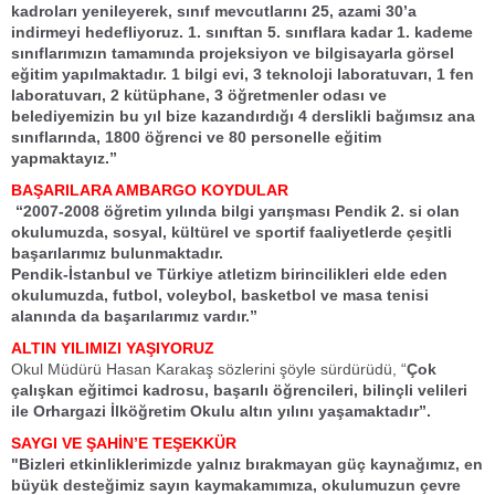
kadroları yenileyerek, sınıf mevcutlarını 25, azami 30’a
indirmeyi hedefliyoruz. 1. sınıftan 5. sınıflara kadar 1. kademe
sınıflarımızın tamamında projeksiyon ve bilgisayarla görsel
eğitim yapılmaktadır. 1 bilgi evi, 3 teknoloji laboratuvarı, 1 fen
laboratuvarı, 2 kütüphane, 3 öğretmenler odası ve
belediyemizin bu yıl bize kazandırdığı 4 derslikli bağımsız ana
sınıflarında, 1800 öğrenci ve 80 personelle eğitim
yapmaktayız.”
BAŞARILARA AMBARGO KOYDULAR
“2007-2008 öğretim yılında bilgi yarışması Pendik 2. si olan
okulumuzda, sosyal, kültürel ve sportif faaliyetlerde çeşitli
başarılarımız bulunmaktadır.
Pendik-İstanbul ve Türkiye atletizm birincilikleri elde eden
okulumuzda, futbol, voleybol, basketbol ve masa tenisi
alanında da başarılarımız vardır.”
ALTIN YILIMIZI YAŞIYORUZ
Okul Müdürü Hasan Karakaş sözlerini şöyle sürdürüdü, “
Çok
çalışkan eğitimci kadrosu, başarılı öğrencileri, bilinçli velileri
ile Orhargazi İlköğretim Okulu altın yılını yaşamaktadır”.
SAYGI VE ŞAHİN’E TEŞEKKÜR
"Bizleri etkinliklerimizde yalnız bırakmayan güç kaynağımız, en
büyük desteğimiz sayın kaymakamımıza, okulumuzun çevre