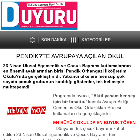
SON DAKİKA
KATEGORİLER
PENDİK?TE AVRUPAYA AÇILAN OKUL
23 Nisan Ulusal Egemenlik ve Çocuk Bayramı kutlamalarının
en önemli ayaklarından birisi Pendik Orhangazi İlköğretim
Okulu?nda gerçekleştirildi. Yabancı ülkelere mensup çok
sayıda çocuk grubunun katıldığı gösteriler, tek kelimeyle
muhteşemdi.
Programda ayrıca,
“Aktif yaşam her şey
için bir fırsattır.
” konulu Avrupa Birliği
Comenius Okul Ortaklıkları Projesi
kutlamaları da gerçekleştirildi.
EN BÜYÜK OKULDA EN BÜYÜK TÖREN
Dünyanın tek çocuk bayramı kabul
edilen 23 Nisan Ulusal Egemenlik ve Çocuk Bayramı, tüm