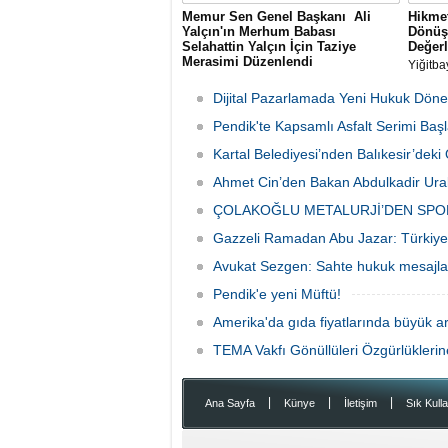
Memur Sen Genel Başkanı Ali
Hikmet
Yalçın'ın Merhum Babası
Dönüş
Selahattin Yalçın İçin Taziye
Değerl
Merasimi Düzenlendi
Yiğitba
Memur-Sen Genel Başkanı Ali Yalçın'ın
Başkan
rahmet-i Rahman'a kavuşan kıymetli
Bayrakl
Dijital Pazarlamada Yeni Hukuk Döne
babası Selahattin Yalçın için, Eğitim-Bir-
danışma
Sen İstanbul Şubelerinin
Pendik'te Kapsamlı Asfalt Serimi Başl
ağırlad
organizasyonuyla 1 Ağustos Cumartesi
Kartal Belediyesi’nden Balıkesir’de
günü Sultanbeyli Abdurrahmangazi
Camii'nde taziye merasimi düzenlendi.
Ahmet Cin’den Bakan Abdulkadir Ural
ÇOLAKOĞLU METALURJİ’DEN SPO
Gazzeli Ramadan Abu Jazar: Türkiye 
Avukat Sezgen: Sahte hukuk mesajları
Pendik'e yeni Müftü!
Amerika'da gıda fiyatlarında büyük ar
TEMA Vakfı Gönüllüleri Özgürlükleri
|
|
|
Ana Sayfa
Künye
İletişim
Sık Kulla