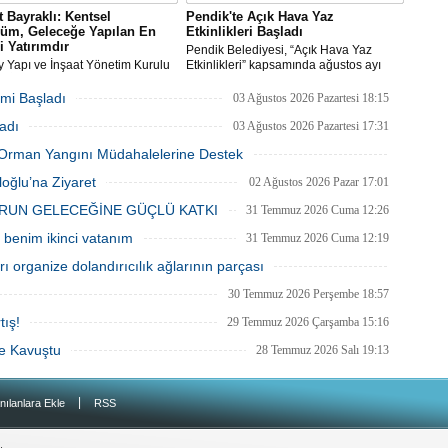
Er
 Bayraklı: Kentsel
Pendik'te Açık Hava Yaz
Y
üm, Geleceğe Yapılan En
Etkinlikleri Başladı
i Yatırımdır
Pendik Belediyesi, “Açık Hava Yaz
y Yapı ve İnşaat Yönetim Kurulu
Etkinlikleri” kapsamında ağustos ayı
Eb
ı, İnşaat Mühendisi Hikmet
boyunca çocuk sineması, sinema
Ba
ı, emlak ve gayrimenkul
geceleri ve açık hava tiyatrolarıyla
mi Başladı
03 Ağustos 2026 Pazartesi 18:15
nı Aslı Alan’ı çalışma ofisinde
vatandaşları kültür ve sanat
adı
ı
etkinliklerinde buluşturuyor.
03 Ağustos 2026 Pazartesi 17:31
O
ki Orman Yangını Müdahalelerine Destek
O
03 Ağustos 2026 Pazartesi 11:55
oğlu’na Ziyaret
02 Ağustos 2026 Pazar 17:01
Ç
RUN GELECEĞİNE GÜÇLÜ KATKI
31 Temmuz 2026 Cuma 12:26
Co
benim ikinci vatanım
31 Temmuz 2026 Cuma 12:19
ES
Un
 organize dolandırıcılık ağlarının parçası
1
31 Temmuz 2026 Cuma 12:10
30 Temmuz 2026 Perşembe 18:57
Ce
Vi
tış!
29 Temmuz 2026 Çarşamba 15:16
ne Kavuştu
28 Temmuz 2026 Salı 19:13
Bu
Ed
|
nılanlara Ekle
RSS
Ku