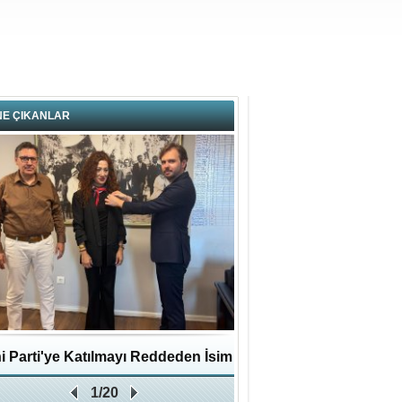
NE ÇIKANLAR
i Parti'ye Katılmayı Reddeden İsim
Pendikli Murat genç yaş
1/20
Zafer Partisi'ne katıldı