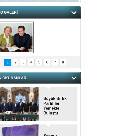
O GALERİ
hnzzzna
1
2
3
4
5
6
7
8
K OKUNANLAR
Büyük Birlik
Partililer
Yemekte
Buluştu
Şennur