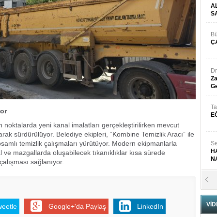
A
S
Bü
Ç
Dr
Za
Ge
Ta
yor
E
an noktalarda yeni kanal imalatları gerçekleştirilirken mevcut
arak sürdürülüyor. Belediye ekipleri, “Kombine Temizlik Aracı” ile
samlı temizlik çalışmaları yürütüyor. Modern ekipmanlarla
Se
H
l ve mazgallarda oluşabilecek tıkanıklıklar kısa sürede
N
 çalışması sağlanıyor.
Pr
B
VİD
weetle
Google+'da Paylaş
LinkedIn
Fa