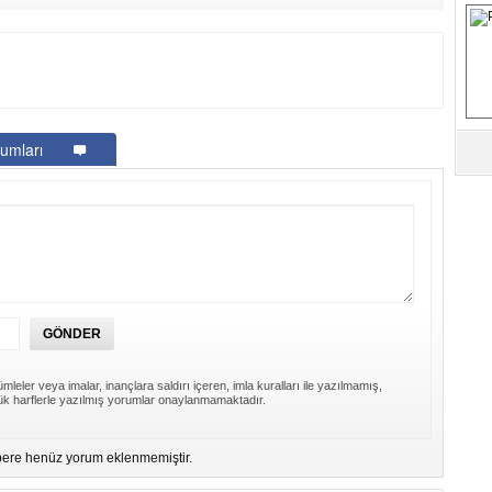
S
Fa
M
umları
Ab
Sa
ve
Üm
Az
Pr
Bi
mleler veya imalar, inançlara saldırı içeren, imla kuralları ile yazılmamış,
k harflerle yazılmış yorumlar onaylanmamaktadır.
Ra
B
Y
ere henüz yorum eklenmemiştir.