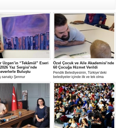
Be
1
Z
Do
Ne
Çe
Ab
1
r Üzgen’in “Tekâmül” Eseri
Özel Çocuk ve Aile Akademisi’nde
İb
2026 Yaz Sergisi’nde
60 Çocuğa Hizmet Verildi
Dİ
everlerle Buluştu
Pendik Belediyesinin, Türkiye’deki
 sanatçı Şennur
belediyeler içinde ilk ve tek olma
n Tekâmül adlı eseri,
özelliği taşıyan “Özel Çocuk ve Aile
arası Plastik Sanatlar Derneği
Akademisi” programından ilk dönemde
M
 tarafından düzenlenen 2026
60 özel çocuk yararlandı.
Ha
gisi’nde sanatseverlerle buluştu.
S
P
Em
“
M