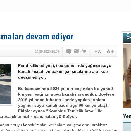
ışmaları devam ediyor
Ö
16.06.2026 10:09
Pendik Belediyesi, ilçe genelinde yağmur suyu
kanalı imalatı ve bakım çalışmalarına aralıksız
devam ediyor.
Bu kapsamında 2026 yılının başından bu yana 3
km yeni yağmur suyu kanalı inşa edildi. Böylece
2019 yılından itibaren ilçede yapılan toplam
yağmur suyu kanalı uzunluğu 90 km’ye ulaştı.
Ekipler ayrıca “Kombine Temizlik Aracı” ile
Yen
apsamlı temizlik çalışmaları yürütüyor.
 yağmur suyu kanalı imalatı ve bakım çalışmalarını aralıksız
 yağmur suyu kanalı imalatı tamamlandı. Böylece 2019 yılından