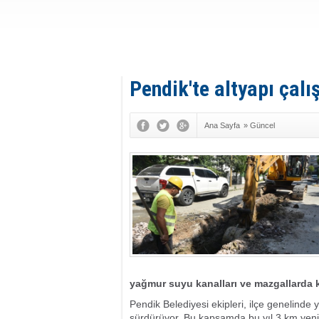
Pendik'te altyapı çal
Ana Sayfa
»
Güncel
yağmur suyu kanalları ve mazgallarda k
Pendik Belediyesi ekipleri, ilçe genelinde
sürdürüyor. Bu kapsamda bu yıl 3 km yeni