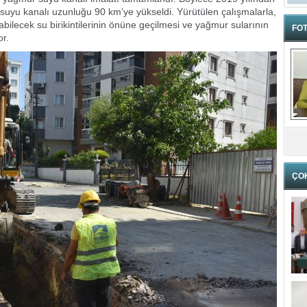
suyu kanalı uzunluğu 90 km’ye yükseldi. Yürütülen çalışmalarla,
ilecek su birikintilerinin önüne geçilmesi ve yağmur sularının
FOT
or.
ÇO