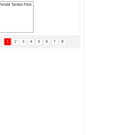
ANAL KERHANE!
tma Daştan
eftun Olmak
Pendik Tanıtım 
Filmi
1
2
3
4
5
6
7
8
bas Levent Ertekin
nal Medyanın Dijital Savaş Alanı
 İtibar Suikastları: Kızılay Örneği
it Kahyaoğlu
iz Türk Milleti Tarih Yazdı!
of.Dr.Hamdi Temel
z Böyle Bir Yozgat'ta Büyüdük
vza Zeybek
İR MİLLETİN TEKRAR DESTAN
AZMASI