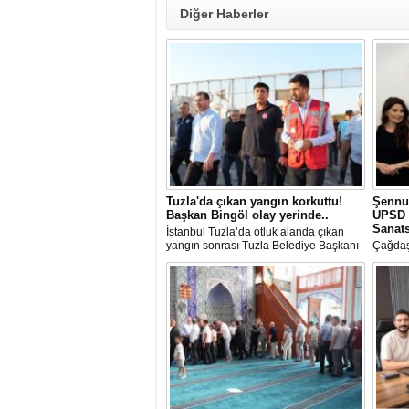
Diğer Haberler
Tuzla'da çıkan yangın korkuttu!
Şennu
Başkan Bingöl olay yerinde..
UPSD 
Sanats
İstanbul Tuzla’da otluk alanda çıkan
yangın sonrası Tuzla Belediye Başkanı
Çağdaş
Av. Eren Ali Bingöl de bölgeye giderek
Üzgen’i
incelemelerde bulundu.
Uluslar
(UPSD)
Yaz Ser