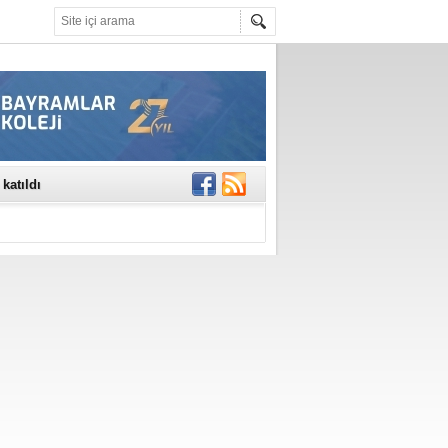
rinde..
katıldı
gisi’nde
DEĞİL, DOĞRU
erildi
n Ercan Ekşi son
ı Selahattin
En Değerli
en 10 Nokta