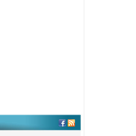
can Kara
ÜZSÜZ MEDENİYET: BATI
rar Kaya Mutlu
yramın ardından!
sman Demir
TOBÜSLERİ YÜRÜTMEKTEN ACİZ,
APSIZ TEMBEL BİR BELEDİYE İBB
şkun Otluoğlu
ER TAHLİLLERİ Gayri Millî
surlar Bakımından Veba Geceleri-
vahir Aydın
cdan Reseptörleri
rhanettin Çakıcı
ebiyatımızda Kudüs… Yahut
düs Edebiyatı