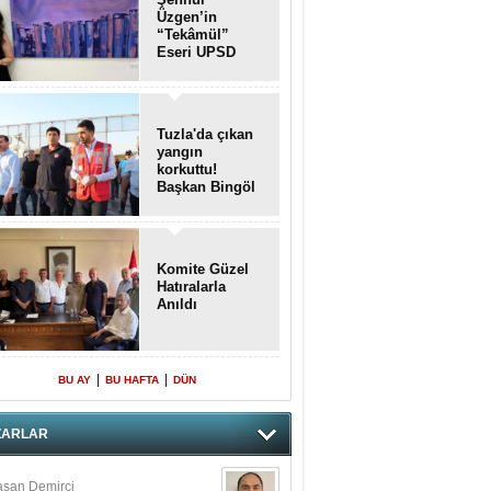
Üzgen’in
“Tekâmül”
Eseri UPSD
2026 Yaz
Sergisi’nde
Sanatseverlerle
Buluştu
Tuzla'da çıkan
yangın
korkuttu!
Başkan Bingöl
olay yerinde..
Komite Güzel
Hatıralarla
Anıldı
|
|
BU AY
BU HAFTA
DÜN
ZARLAR
san Demirci