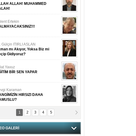
LLAH ALLAH! MUHAMMED
ALAH!
lent Ertekin
ALMAYACAKSINIZ!!!
. Gülçin ITIRLI ASLAN
man mı Akıyor, Yoksa Biz mi
çip Gidiyoruz?
lat Yavuz
ĞİTİM BİR SEN YAPAR
vgi Karaman
ANGİMİZİN HIRSIZI DAHA
AMUSLU?
1
2
3
4
5
of. Dr. Cahit Kurbanoğlu
OSNA-HERSEK VE KUDÜS
EO GALERİ
tma Saçak Akbulut