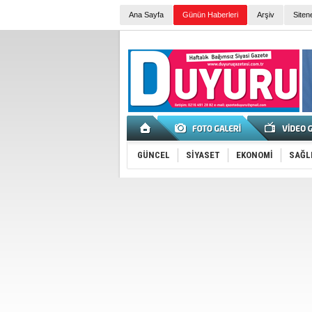
Ana Sayfa
Günün Haberleri
Arşiv
Siten
GÜNCEL
SİYASET
EKONOMİ
SAĞL